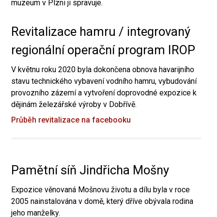
muzeum v Plzni ji spravuje.
Revitalizace hamru / integrovaný
regionální operační program IROP
V květnu roku 2020 byla dokončena obnova havarijního
stavu technického vybavení vodního hamru, vybudování
provozního zázemí a vytvoření doprovodné expozice k
dějinám železářské výroby v Dobřívě.
Průběh revitalizace na facebooku
Pamětní síň Jindřicha Mošny
Expozice věnovaná Mošnovu životu a dílu byla v roce
2005 nainstalována v domě, který dříve obývala rodina
jeho manželky.