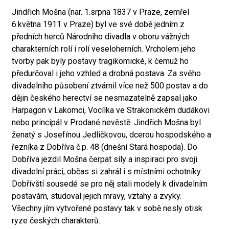
Jindřich Mošna (nar. 1.srpna 1837 v Praze, zemřel
6.května 1911 v Praze) byl ve své době jedním z
předních herců Národního divadla v oboru vážných
charakterních rolí i rolí veseloherních. Vrcholem jeho
tvorby pak byly postavy tragikomické, k čemuž ho
předurčoval i jeho vzhled a drobná postava. Za svého
divadelního působení ztvárnil více než 500 postav a do
dějin českého herectví se nesmazatelně zapsal jako
Harpagon v Lakomci, Vocílka ve Strakonickém dudákovi
nebo principál v Prodané nevěstě. Jindřich Mošna byl
ženatý s Josefínou Jedličkovou, dcerou hospodského a
řezníka z Dobříva č.p. 48 (dnešní Stará hospoda). Do
Dobříva jezdil Mošna čerpat síly a inspiraci pro svoji
divadelní práci, občas si zahrál i s místními ochotníky.
Dobřívští sousedé se pro něj stali modely k divadelním
postavám, studoval jejich mravy, vztahy a zvyky.
Všechny jím vytvořené postavy tak v sobě nesly otisk
ryze českých charakterů.