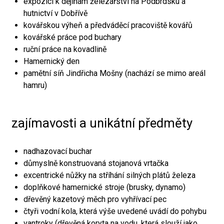
expozici k dějinám železářství na Podbrdsku a
hutnictví v Dobřívě
kovářskou výheň a předváděcí pracoviště kovářů
kovářské práce pod buchary
ruční práce na kovadlině
Hamernický den
pamětní síň Jindřicha Mošny (nachází se mimo areál
hamru)
zajímavosti a unikátní předměty
nadhazovací buchar
důmyslně konstruovaná stojanová vrtačka
excentrické nůžky na stříhání silných plátů železa
doplňkové hamernické stroje (brusky, dynamo)
dřevěný kazetový měch pro vyhřívací pec
čtyři vodní kola, která výše uvedené uvádí do pohybu
vantroky (dřevěná koryta na vodu, která slouží jako