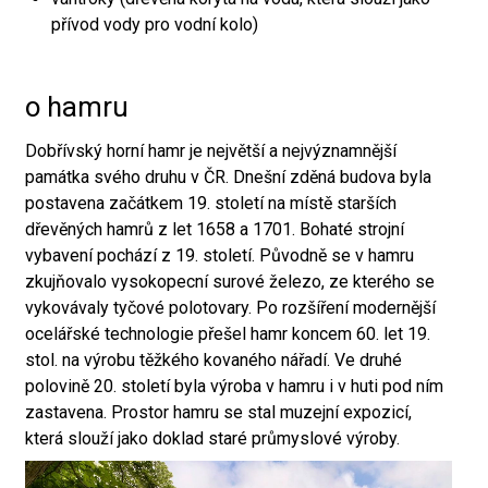
přívod vody pro vodní kolo)
o hamru
Dobřívský horní hamr je největší a nejvýznamnější
památka svého druhu v ČR. Dnešní zděná budova byla
postavena začátkem 19. století na místě starších
dřevěných hamrů z let 1658 a 1701. Bohaté strojní
vybavení pochází z 19. století. Původně se v hamru
zkujňovalo vysokopecní surové železo, ze kterého se
vykovávaly tyčové polotovary. Po rozšíření modernější
ocelářské technologie přešel hamr koncem 60. let 19.
stol. na výrobu těžkého kovaného nářadí. Ve druhé
polovině 20. století byla výroba v hamru i v huti pod ním
zastavena. Prostor hamru se stal muzejní expozicí,
která slouží jako doklad staré průmyslové výroby.