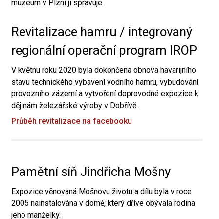
muzeum v Plzni ji spravuje.
Revitalizace hamru / integrovaný
regionální operační program IROP
V květnu roku 2020 byla dokončena obnova havarijního
stavu technického vybavení vodního hamru, vybudování
provozního zázemí a vytvoření doprovodné expozice k
dějinám železářské výroby v Dobřívě.
Průběh revitalizace na facebooku
Pamětní síň Jindřicha Mošny
Expozice věnovaná Mošnovu životu a dílu byla v roce
2005 nainstalována v domě, který dříve obývala rodina
jeho manželky.