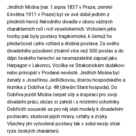
Jindřich Mošna (nar. 1.srpna 1837 v Praze, zemřel
6.května 1911 v Praze) byl ve své době jedním z
předních herců Národního divadla v oboru vážných
charakterních rolí i rolí veseloherních. Vrcholem jeho
tvorby pak byly postavy tragikomické, k čemuž ho
předurčoval i jeho vzhled a drobná postava. Za svého
divadelního působení ztvárnil více než 500 postav a do
dějin českého herectví se nesmazatelně zapsal jako
Harpagon v Lakomci, Vocílka ve Strakonickém dudákovi
nebo principál v Prodané nevěstě. Jindřich Mošna byl
ženatý s Josefínou Jedličkovou, dcerou hospodského a
řezníka z Dobříva č.p. 48 (dnešní Stará hospoda). Do
Dobříva jezdil Mošna čerpat síly a inspiraci pro svoji
divadelní práci, občas si zahrál i s místními ochotníky.
Dobřívští sousedé se pro něj stali modely k divadelním
postavám, studoval jejich mravy, vztahy a zvyky.
Všechny jím vytvořené postavy tak v sobě nesly otisk
ryze českých charakterů.