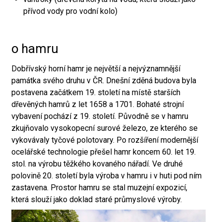
přívod vody pro vodní kolo)
o hamru
Dobřívský horní hamr je největší a nejvýznamnější
památka svého druhu v ČR. Dnešní zděná budova byla
postavena začátkem 19. století na místě starších
dřevěných hamrů z let 1658 a 1701. Bohaté strojní
vybavení pochází z 19. století. Původně se v hamru
zkujňovalo vysokopecní surové železo, ze kterého se
vykovávaly tyčové polotovary. Po rozšíření modernější
ocelářské technologie přešel hamr koncem 60. let 19.
stol. na výrobu těžkého kovaného nářadí. Ve druhé
polovině 20. století byla výroba v hamru i v huti pod ním
zastavena. Prostor hamru se stal muzejní expozicí,
která slouží jako doklad staré průmyslové výroby.