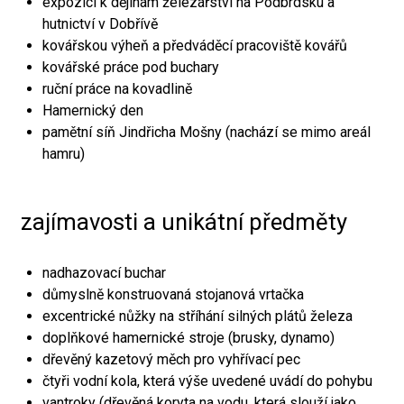
expozici k dějinám železářství na Podbrdsku a
hutnictví v Dobřívě
kovářskou výheň a předváděcí pracoviště kovářů
kovářské práce pod buchary
ruční práce na kovadlině
Hamernický den
pamětní síň Jindřicha Mošny (nachází se mimo areál
hamru)
zajímavosti a unikátní předměty
nadhazovací buchar
důmyslně konstruovaná stojanová vrtačka
excentrické nůžky na stříhání silných plátů železa
doplňkové hamernické stroje (brusky, dynamo)
dřevěný kazetový měch pro vyhřívací pec
čtyři vodní kola, která výše uvedené uvádí do pohybu
vantroky (dřevěná koryta na vodu, která slouží jako