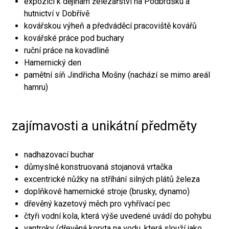
expozici k dějinám železářství na Podbrdsku a
hutnictví v Dobřívě
kovářskou výheň a předváděcí pracoviště kovářů
kovářské práce pod buchary
ruční práce na kovadlině
Hamernický den
pamětní síň Jindřicha Mošny (nachází se mimo areál
hamru)
zajímavosti a unikátní předměty
nadhazovací buchar
důmyslně konstruovaná stojanová vrtačka
excentrické nůžky na stříhání silných plátů železa
doplňkové hamernické stroje (brusky, dynamo)
dřevěný kazetový měch pro vyhřívací pec
čtyři vodní kola, která výše uvedené uvádí do pohybu
vantroky (dřevěná koryta na vodu, která slouží jako