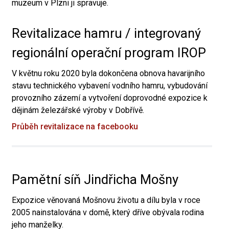
muzeum v Plzni ji spravuje.
Revitalizace hamru / integrovaný
regionální operační program IROP
V květnu roku 2020 byla dokončena obnova havarijního
stavu technického vybavení vodního hamru, vybudování
provozního zázemí a vytvoření doprovodné expozice k
dějinám železářské výroby v Dobřívě.
Průběh revitalizace na facebooku
Pamětní síň Jindřicha Mošny
Expozice věnovaná Mošnovu životu a dílu byla v roce
2005 nainstalována v domě, který dříve obývala rodina
jeho manželky.