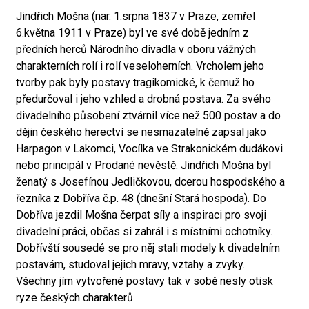
Jindřich Mošna (nar. 1.srpna 1837 v Praze, zemřel
6.května 1911 v Praze) byl ve své době jedním z
předních herců Národního divadla v oboru vážných
charakterních rolí i rolí veseloherních. Vrcholem jeho
tvorby pak byly postavy tragikomické, k čemuž ho
předurčoval i jeho vzhled a drobná postava. Za svého
divadelního působení ztvárnil více než 500 postav a do
dějin českého herectví se nesmazatelně zapsal jako
Harpagon v Lakomci, Vocílka ve Strakonickém dudákovi
nebo principál v Prodané nevěstě. Jindřich Mošna byl
ženatý s Josefínou Jedličkovou, dcerou hospodského a
řezníka z Dobříva č.p. 48 (dnešní Stará hospoda). Do
Dobříva jezdil Mošna čerpat síly a inspiraci pro svoji
divadelní práci, občas si zahrál i s místními ochotníky.
Dobřívští sousedé se pro něj stali modely k divadelním
postavám, studoval jejich mravy, vztahy a zvyky.
Všechny jím vytvořené postavy tak v sobě nesly otisk
ryze českých charakterů.