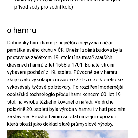
přívod vody pro vodní kolo)
o hamru
Dobřívský horní hamr je největší a nejvýznamnější
památka svého druhu v ČR. Dnešní zděná budova byla
postavena začátkem 19. století na místě starších
dřevěných hamrů z let 1658 a 1701. Bohaté strojní
vybavení pochází z 19. století. Původně se v hamru
zkujňovalo vysokopecní surové železo, ze kterého se
vykovávaly tyčové polotovary. Po rozšíření modernější
ocelářské technologie přešel hamr koncem 60. let 19.
stol. na výrobu těžkého kovaného nářadí. Ve druhé
polovině 20. století byla výroba v hamru i v huti pod ním
zastavena. Prostor hamru se stal muzejní expozicí,
která slouží jako doklad staré průmyslové výroby.