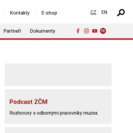
Zvolte jazyk
CZ
EN
Kontakty
E-shop
Partneři
Dokumenty
Podcast ZČM
Rozhovory s odbornými pracovníky muzea.