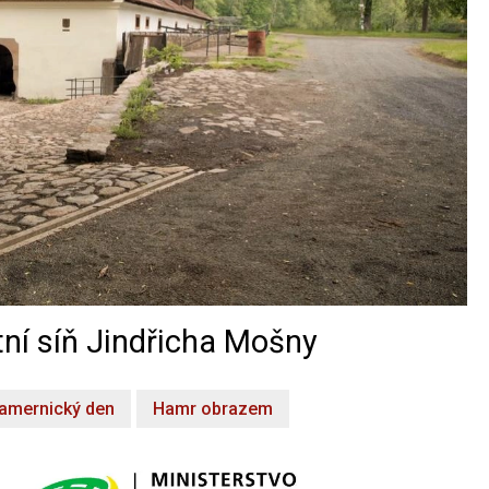
ní síň Jindřicha Mošny
amernický den
Hamr obrazem