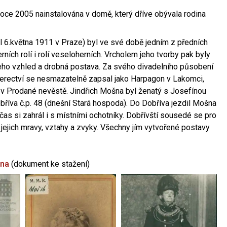
oce 2005 nainstalována v domě, který dříve obývala rodina
l 6.května 1911 v Praze) byl ve své době jedním z předních
ních rolí i rolí veseloherních. Vrcholem jeho tvorby pak byly
jeho vzhled a drobná postava. Za svého divadelního působení
 herectví se nesmazatelně zapsal jako Harpagon v Lakomci,
 v Prodané nevěstě. Jindřich Mošna byl ženatý s Josefínou
říva č.p. 48 (dnešní Stará hospoda). Do Dobříva jezdil Mošna
občas si zahrál i s místními ochotníky. Dobřívští sousedé se pro
 jejich mravy, vztahy a zvyky. Všechny jím vytvořené postavy
šna
(dokument ke stažení)