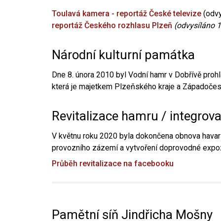
Toulavá kamera - reportáž České televize
(odvy
reportáž Českého rozhlasu Plzeň
(odvysíláno 1
Národní kulturní památka
Dne 8. února 2010 byl Vodní hamr v Dobřívě prohl
která je majetkem Plzeňského kraje a Západočesk
Revitalizace hamru / integrov
V květnu roku 2020 byla dokončena obnova havari
provozního zázemí a vytvoření doprovodné expoz
Průběh revitalizace na facebooku
Pamětní síň Jindřicha Mošny