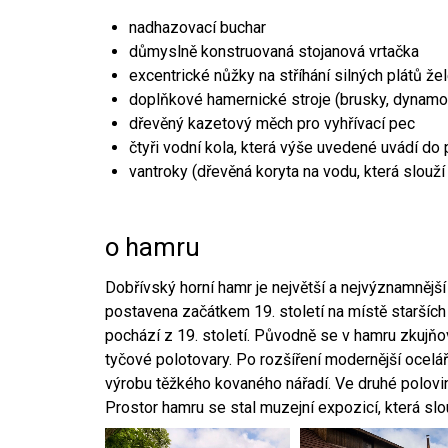
nadhazovací buchar
důmyslně konstruovaná stojanová vrtačka
excentrické nůžky na stříhání silných plátů že
doplňkové hamernické stroje (brusky, dynamo
dřevěný kazetový měch pro vyhřívací pec
čtyři vodní kola, která výše uvedené uvádí do
vantroky (dřevěná koryta na vodu, která slouží
o hamru
Dobřívský horní hamr je největší a nejvýznamněj
postavena začátkem 19. století na místě starších
pochází z 19. století. Původně se v hamru zkujň
tyčové polotovary. Po rozšíření modernější ocelář
výrobu těžkého kovaného nářadí. Ve druhé polovině
Prostor hamru se stal muzejní expozicí, která sl