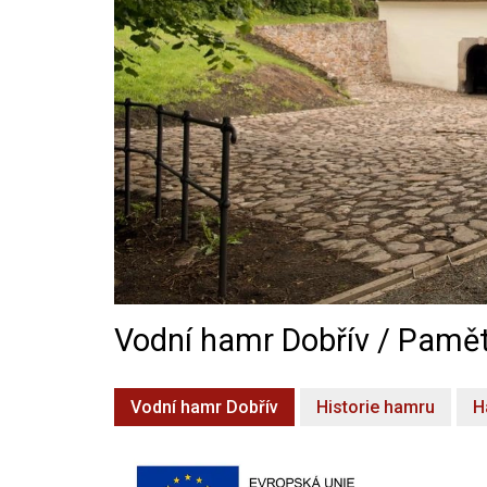
Vodní hamr Dobřív / Pamět
Vodní hamr Dobřív
Historie hamru
H