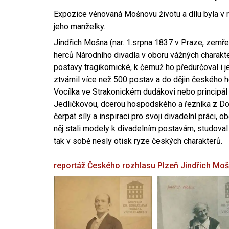
Expozice věnovaná Mošnovu životu a dílu byla v r
jeho manželky.
Jindřich Mošna (nar. 1.srpna 1837 v Praze, zemře
herců Národního divadla v oboru vážných charakter
postavy tragikomické, k čemuž ho předurčoval i 
ztvárnil více než 500 postav a do dějin českého
Vocílka ve Strakonickém dudákovi nebo principál
Jedličkovou, dcerou hospodského a řezníka z Dob
čerpat síly a inspiraci pro svoji divadelní práci, 
něj stali modely k divadelním postavám, studoval
tak v sobě nesly otisk ryze českých charakterů.
reportáž Českého rozhlasu Plzeň
Jindřich Mo