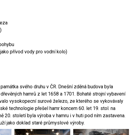
leza
)
 pohybu
 jako přívod vody pro vodní kolo)
ší památka svého druhu v ČR. Dnešní zděná budova byla
 dřevěných hamrů z let 1658 a 1701. Bohaté strojní vybavení
ovalo vysokopecní surové železo, ze kterého se vykovávaly
ské technologie přešel hamr koncem 60. let 19. stol. na
 20. století byla výroba v hamru i v huti pod ním zastavena.
ouží jako doklad staré průmyslové výroby.