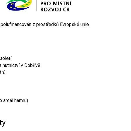
 spolufinancován z prostředků Evropské unie.
toletí
 hutnictví v Dobřívě
ářů
o areál hamru)
ty