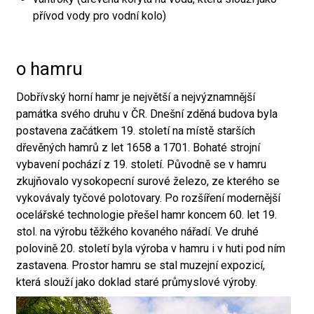
přívod vody pro vodní kolo)
o hamru
Dobřívský horní hamr je největší a nejvýznamnější
památka svého druhu v ČR. Dnešní zděná budova byla
postavena začátkem 19. století na místě starších
dřevěných hamrů z let 1658 a 1701. Bohaté strojní
vybavení pochází z 19. století. Původně se v hamru
zkujňovalo vysokopecní surové železo, ze kterého se
vykovávaly tyčové polotovary. Po rozšíření modernější
ocelářské technologie přešel hamr koncem 60. let 19.
stol. na výrobu těžkého kovaného nářadí. Ve druhé
polovině 20. století byla výroba v hamru i v huti pod ním
zastavena. Prostor hamru se stal muzejní expozicí,
která slouží jako doklad staré průmyslové výroby.