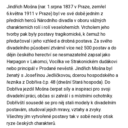
Jindřich Mošna (nar. 1.srpna 1837 v Praze, zemřel
6.května 1911 v Praze) byl ve své době jedním z
předních herců Národního divadla v oboru vážných
charakterních rolí i rolí veseloherních. Vrcholem jeho
tvorby pak byly postavy tragikomické, k čemuž ho
předurčoval i jeho vzhled a drobná postava. Za svého
divadelního působení ztvárnil více než 500 postav a do
dějin českého herectví se nesmazatelně zapsal jako
Harpagon v Lakomci, Vocílka ve Strakonickém dudákovi
nebo principál v Prodané nevěstě. Jindřich Mošna byl
ženatý s Josefínou Jedličkovou, dcerou hospodského a
řezníka z Dobříva č.p. 48 (dnešní Stará hospoda). Do
Dobříva jezdil Mošna čerpat síly a inspiraci pro svoji
divadelní práci, občas si zahrál i s místními ochotníky.
Dobřívští sousedé se pro něj stali modely k divadelním
postavám, studoval jejich mravy, vztahy a zvyky.
Všechny jím vytvořené postavy tak v sobě nesly otisk
ryze českých charakterů.