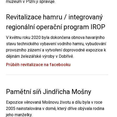
muzeum v Plzni ji spravuje.
Revitalizace hamru / integrovaný
regionální operační program IROP
V květnu roku 2020 byla dokončena obnova havarijního
stavu technického vybavení vodního hamru, vybudování
provozního zázemí a vytvoření doprovodné expozice k
dějinám železářské výroby v Dobřívě.
Průběh revitalizace na facebooku
Pamětní síň Jindřicha Mošny
Expozice věnovaná Mošnovu životu a dílu byla v roce
2005 nainstalována v domě, který dříve obývala rodina
jeho manželky.