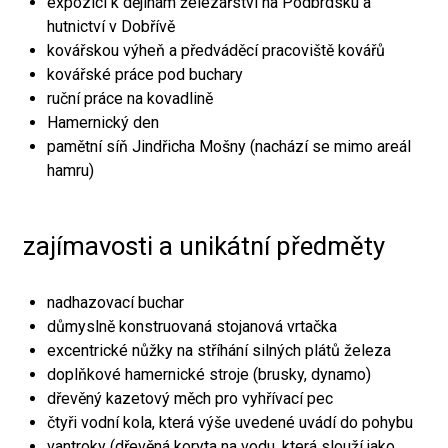
expozici k dějinám železářství na Podbrdsku a
hutnictví v Dobřívě
kovářskou výheň a předváděcí pracoviště kovářů
kovářské práce pod buchary
ruční práce na kovadlině
Hamernický den
pamětní síň Jindřicha Mošny (nachází se mimo areál
hamru)
zajímavosti a unikátní předměty
nadhazovací buchar
důmyslně konstruovaná stojanová vrtačka
excentrické nůžky na stříhání silných plátů železa
doplňkové hamernické stroje (brusky, dynamo)
dřevěný kazetový měch pro vyhřívací pec
čtyři vodní kola, která výše uvedené uvádí do pohybu
vantroky (dřevěná koryta na vodu, která slouží jako