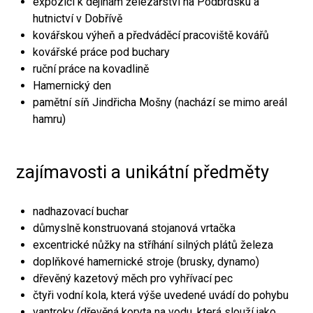
expozici k dějinám železářství na Podbrdsku a
hutnictví v Dobřívě
kovářskou výheň a předváděcí pracoviště kovářů
kovářské práce pod buchary
ruční práce na kovadlině
Hamernický den
pamětní síň Jindřicha Mošny (nachází se mimo areál
hamru)
zajímavosti a unikátní předměty
nadhazovací buchar
důmyslně konstruovaná stojanová vrtačka
excentrické nůžky na stříhání silných plátů železa
doplňkové hamernické stroje (brusky, dynamo)
dřevěný kazetový měch pro vyhřívací pec
čtyři vodní kola, která výše uvedené uvádí do pohybu
vantroky (dřevěná koryta na vodu, která slouží jako