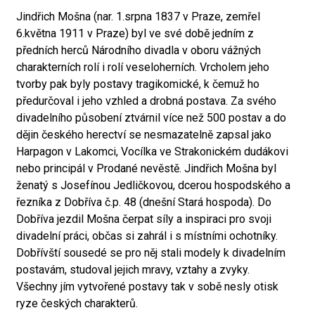
Jindřich Mošna (nar. 1.srpna 1837 v Praze, zemřel
6.května 1911 v Praze) byl ve své době jedním z
předních herců Národního divadla v oboru vážných
charakterních rolí i rolí veseloherních. Vrcholem jeho
tvorby pak byly postavy tragikomické, k čemuž ho
předurčoval i jeho vzhled a drobná postava. Za svého
divadelního působení ztvárnil více než 500 postav a do
dějin českého herectví se nesmazatelně zapsal jako
Harpagon v Lakomci, Vocílka ve Strakonickém dudákovi
nebo principál v Prodané nevěstě. Jindřich Mošna byl
ženatý s Josefínou Jedličkovou, dcerou hospodského a
řezníka z Dobříva č.p. 48 (dnešní Stará hospoda). Do
Dobříva jezdil Mošna čerpat síly a inspiraci pro svoji
divadelní práci, občas si zahrál i s místními ochotníky.
Dobřívští sousedé se pro něj stali modely k divadelním
postavám, studoval jejich mravy, vztahy a zvyky.
Všechny jím vytvořené postavy tak v sobě nesly otisk
ryze českých charakterů.