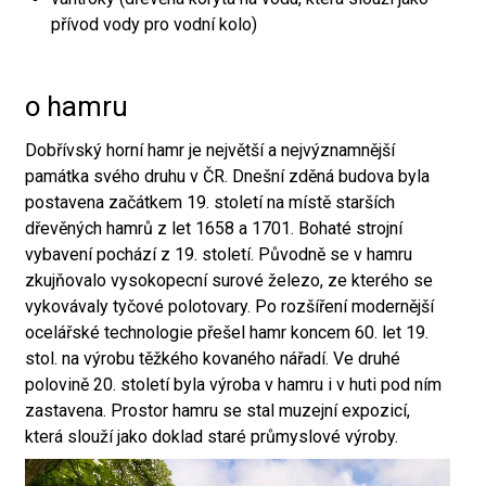
přívod vody pro vodní kolo)
o hamru
Dobřívský horní hamr je největší a nejvýznamnější
památka svého druhu v ČR. Dnešní zděná budova byla
postavena začátkem 19. století na místě starších
dřevěných hamrů z let 1658 a 1701. Bohaté strojní
vybavení pochází z 19. století. Původně se v hamru
zkujňovalo vysokopecní surové železo, ze kterého se
vykovávaly tyčové polotovary. Po rozšíření modernější
ocelářské technologie přešel hamr koncem 60. let 19.
stol. na výrobu těžkého kovaného nářadí. Ve druhé
polovině 20. století byla výroba v hamru i v huti pod ním
zastavena. Prostor hamru se stal muzejní expozicí,
která slouží jako doklad staré průmyslové výroby.