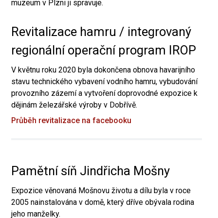
muzeum v Plzni ji spravuje.
Revitalizace hamru / integrovaný
regionální operační program IROP
V květnu roku 2020 byla dokončena obnova havarijního
stavu technického vybavení vodního hamru, vybudování
provozního zázemí a vytvoření doprovodné expozice k
dějinám železářské výroby v Dobřívě.
Průběh revitalizace na facebooku
Pamětní síň Jindřicha Mošny
Expozice věnovaná Mošnovu životu a dílu byla v roce
2005 nainstalována v domě, který dříve obývala rodina
jeho manželky.