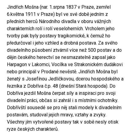
Jindřich Mošna (nar. 1.srpna 1837 v Praze, zemřel
6.května 1911 v Praze) byl ve své době jedním z
předních herců Národního divadla v oboru vážných
charakterních rolí i rolí veseloherních. Vrcholem jeho
tvorby pak byly postavy tragikomické, k čemuž ho
předurčoval i jeho vzhled a drobná postava. Za svého
divadelního působení ztvárnil více než 500 postav a do
dějin českého herectví se nesmazatelně zapsal jako
Harpagon v Lakomci, Vocílka ve Strakonickém dudákovi
nebo principál v Prodané nevěstě. Jindřich Mošna byl
ženatý s Josefínou Jedličkovou, dcerou hospodského a
řezníka z Dobříva č.p. 48 (dnešní Stará hospoda). Do
Dobříva jezdil Mošna čerpat síly a inspiraci pro svoji
divadelní práci, občas si zahrál i s místními ochotníky.
Dobřívští sousedé se pro něj stali modely k divadelním
postavám, studoval jejich mravy, vztahy a zvyky.
Všechny jím vytvořené postavy tak v sobě nesly otisk
ryze českých charakterů.