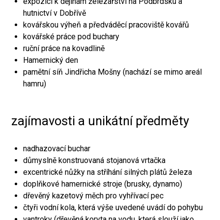
expozici k dějinám železářství na Podbrdsku a
hutnictví v Dobřívě
kovářskou výheň a předváděcí pracoviště kovářů
kovářské práce pod buchary
ruční práce na kovadlině
Hamernický den
pamětní síň Jindřicha Mošny (nachází se mimo areál
hamru)
zajímavosti a unikátní předměty
nadhazovací buchar
důmyslně konstruovaná stojanová vrtačka
excentrické nůžky na stříhání silných plátů železa
doplňkové hamernické stroje (brusky, dynamo)
dřevěný kazetový měch pro vyhřívací pec
čtyři vodní kola, která výše uvedené uvádí do pohybu
vantroky (dřevěná koryta na vodu, která slouží jako