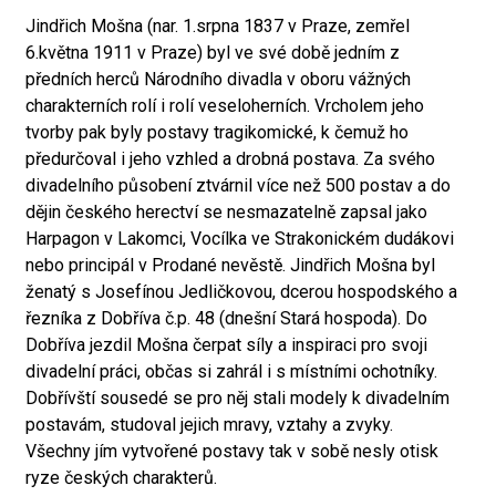
Jindřich Mošna (nar. 1.srpna 1837 v Praze, zemřel
6.května 1911 v Praze) byl ve své době jedním z
předních herců Národního divadla v oboru vážných
charakterních rolí i rolí veseloherních. Vrcholem jeho
tvorby pak byly postavy tragikomické, k čemuž ho
předurčoval i jeho vzhled a drobná postava. Za svého
divadelního působení ztvárnil více než 500 postav a do
dějin českého herectví se nesmazatelně zapsal jako
Harpagon v Lakomci, Vocílka ve Strakonickém dudákovi
nebo principál v Prodané nevěstě. Jindřich Mošna byl
ženatý s Josefínou Jedličkovou, dcerou hospodského a
řezníka z Dobříva č.p. 48 (dnešní Stará hospoda). Do
Dobříva jezdil Mošna čerpat síly a inspiraci pro svoji
divadelní práci, občas si zahrál i s místními ochotníky.
Dobřívští sousedé se pro něj stali modely k divadelním
postavám, studoval jejich mravy, vztahy a zvyky.
Všechny jím vytvořené postavy tak v sobě nesly otisk
ryze českých charakterů.