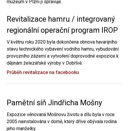
muzeum v Plzni ji spravuje.
Revitalizace hamru / integrovaný
regionální operační program IROP
V květnu roku 2020 byla dokončena obnova havarijního
stavu technického vybavení vodního hamru, vybudování
provozního zázemí a vytvoření doprovodné expozice k
dějinám železářské výroby v Dobřívě.
Průběh revitalizace na facebooku
Pamětní síň Jindřicha Mošny
Expozice věnovaná Mošnovu životu a dílu byla v roce
2005 nainstalována v domě, který dříve obývala rodina
jeho manželky.