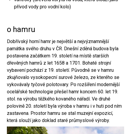
přívod vody pro vodní kolo)
o hamru
Dobřívský horní hamr je největší a nejvýznamnější
památka svého druhu v ČR. Dnešní zděná budova byla
postavena začátkem 19. století na místě starších
dřevěných hamrů z let 1658 a 1701. Bohaté strojní
vybavení pochází z 19. století. Původně se v hamru
zkujňovalo vysokopecní surové železo, ze kterého se
vykovávaly tyčové polotovary. Po rozšíření modernější
ocelářské technologie přešel hamr koncem 60. let 19.
stol. na výrobu těžkého kovaného nářadí. Ve druhé
polovině 20. století byla výroba v hamru i v huti pod ním
zastavena. Prostor hamru se stal muzejní expozicí,
která slouží jako doklad staré průmyslové výroby.