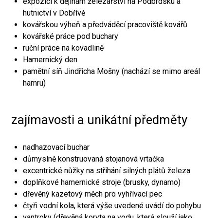
expozici k dějinám železářství na Podbrdsku a
hutnictví v Dobřívě
kovářskou výheň a předváděcí pracoviště kovářů
kovářské práce pod buchary
ruční práce na kovadlině
Hamernický den
pamětní síň Jindřicha Mošny (nachází se mimo areál
hamru)
zajímavosti a unikátní předměty
nadhazovací buchar
důmyslně konstruovaná stojanová vrtačka
excentrické nůžky na stříhání silných plátů železa
doplňkové hamernické stroje (brusky, dynamo)
dřevěný kazetový měch pro vyhřívací pec
čtyři vodní kola, která výše uvedené uvádí do pohybu
vantroky (dřevěná koryta na vodu, která slouží jako