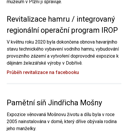
muzeum v Plzni ji spravuje.
Revitalizace hamru / integrovaný
regionální operační program IROP
V květnu roku 2020 byla dokončena obnova havarijního
stavu technického vybavení vodního hamru, vybudování
provozního zázemí a vytvoření doprovodné expozice k
dějinám železářské výroby v Dobřívě.
Průběh revitalizace na facebooku
Pamětní síň Jindřicha Mošny
Expozice věnovaná Mošnovu životu a dílu byla v roce
2005 nainstalována v domě, který dříve obývala rodina
jeho manželky.