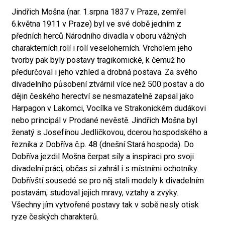
Jindřich Mošna (nar. 1.srpna 1837 v Praze, zemřel
6.května 1911 v Praze) byl ve své době jedním z
předních herců Národního divadla v oboru vážných
charakterních rolí i rolí veseloherních. Vrcholem jeho
tvorby pak byly postavy tragikomické, k čemuž ho
předurčoval i jeho vzhled a drobná postava. Za svého
divadelního působení ztvárnil více než 500 postav a do
dějin českého herectví se nesmazatelně zapsal jako
Harpagon v Lakomci, Vocílka ve Strakonickém dudákovi
nebo principál v Prodané nevěstě. Jindřich Mošna byl
ženatý s Josefínou Jedličkovou, dcerou hospodského a
řezníka z Dobříva č.p. 48 (dnešní Stará hospoda). Do
Dobříva jezdil Mošna čerpat síly a inspiraci pro svoji
divadelní práci, občas si zahrál i s místními ochotníky.
Dobřívští sousedé se pro něj stali modely k divadelním
postavám, studoval jejich mravy, vztahy a zvyky.
Všechny jím vytvořené postavy tak v sobě nesly otisk
ryze českých charakterů.