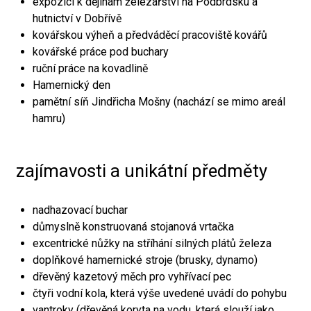
expozici k dějinám železářství na Podbrdsku a
hutnictví v Dobřívě
kovářskou výheň a předváděcí pracoviště kovářů
kovářské práce pod buchary
ruční práce na kovadlině
Hamernický den
pamětní síň Jindřicha Mošny (nachází se mimo areál
hamru)
zajímavosti a unikátní předměty
nadhazovací buchar
důmyslně konstruovaná stojanová vrtačka
excentrické nůžky na stříhání silných plátů železa
doplňkové hamernické stroje (brusky, dynamo)
dřevěný kazetový měch pro vyhřívací pec
čtyři vodní kola, která výše uvedené uvádí do pohybu
vantroky (dřevěná koryta na vodu, která slouží jako