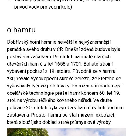
přívod vody pro vodní kolo)
o hamru
Dobřívský horní hamr je největší a nejvýznamnější
památka svého druhu v ČR. Dnešní zděná budova byla
postavena začátkem 19. století na místě starších
dřevěných hamrů z let 1658 a 1701. Bohaté strojní
vybavení pochází z 19. století. Původně se v hamru
zkujňovalo vysokopecní surové železo, ze kterého se
vykovávaly tyčové polotovary. Po rozšíření modernější
ocelářské technologie přešel hamr koncem 60. let 19.
stol. na výrobu těžkého kovaného nářadí. Ve druhé
polovině 20. století byla výroba v hamru i v huti pod ním
zastavena. Prostor hamru se stal muzejní expozicí,
která slouží jako doklad staré průmyslové výroby.