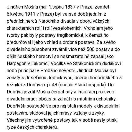
Jindřich Mošna (nar. 1.srpna 1837 v Praze, zemřel
6.května 1911 v Praze) byl ve své době jedním z
předních herců Národního divadla v oboru vážných
charakterních rolí i rolí veseloherních. Vrcholem jeho
tvorby pak byly postavy tragikomické, k čemuž ho
předurčoval i jeho vzhled a drobná postava. Za svého
divadelního působení ztvárnil více než 500 postav a do
dějin českého herectví se nesmazatelně zapsal jako
Harpagon v Lakomci, Vocílka ve Strakonickém dudákovi
nebo principál v Prodané nevěstě. Jindřich Mošna byl
ženatý s Josefínou Jedličkovou, dcerou hospodského a
řezníka z Dobříva č.p. 48 (dnešní Stará hospoda). Do
Dobříva jezdil Mošna čerpat síly a inspiraci pro svoji
divadelní práci, občas si zahrál i s místními ochotníky.
Dobřívští sousedé se pro něj stali modely k divadelním
postavám, studoval jejich mravy, vztahy a zvyky.
Všechny jím vytvořené postavy tak v sobě nesly otisk
ryze českých charakterů.