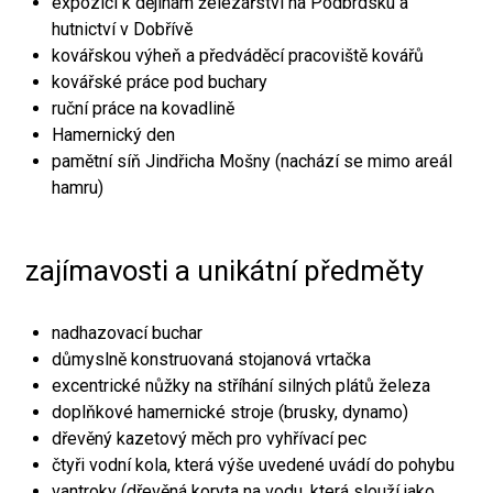
expozici k dějinám železářství na Podbrdsku a
hutnictví v Dobřívě
kovářskou výheň a předváděcí pracoviště kovářů
kovářské práce pod buchary
ruční práce na kovadlině
Hamernický den
pamětní síň Jindřicha Mošny (nachází se mimo areál
hamru)
zajímavosti a unikátní předměty
nadhazovací buchar
důmyslně konstruovaná stojanová vrtačka
excentrické nůžky na stříhání silných plátů železa
doplňkové hamernické stroje (brusky, dynamo)
dřevěný kazetový měch pro vyhřívací pec
čtyři vodní kola, která výše uvedené uvádí do pohybu
vantroky (dřevěná koryta na vodu, která slouží jako