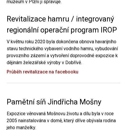
muzeum v Plzni ji spravuje.
Revitalizace hamru / integrovaný
regionální operační program IROP
V květnu roku 2020 byla dokončena obnova havarijního
stavu technického vybavení vodního hamru, vybudování
provozního zázemí a vytvoření doprovodné expozice k
dějinám železářské výroby v Dobřívě.
Průběh revitalizace na facebooku
Pamětní síň Jindřicha Mošny
Expozice věnovaná Mošnovu životu a dílu byla v roce
2005 nainstalována v domě, který dříve obývala rodina
jeho manželky.