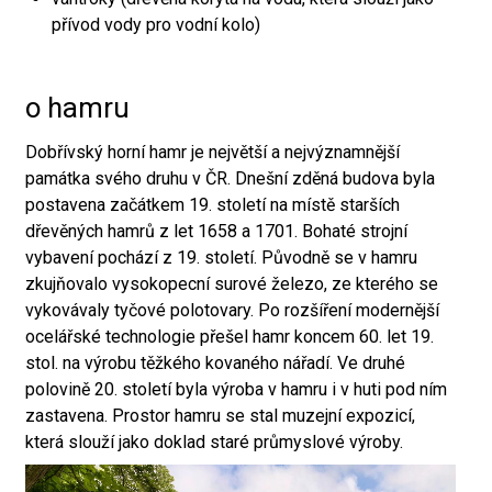
přívod vody pro vodní kolo)
o hamru
Dobřívský horní hamr je největší a nejvýznamnější
památka svého druhu v ČR. Dnešní zděná budova byla
postavena začátkem 19. století na místě starších
dřevěných hamrů z let 1658 a 1701. Bohaté strojní
vybavení pochází z 19. století. Původně se v hamru
zkujňovalo vysokopecní surové železo, ze kterého se
vykovávaly tyčové polotovary. Po rozšíření modernější
ocelářské technologie přešel hamr koncem 60. let 19.
stol. na výrobu těžkého kovaného nářadí. Ve druhé
polovině 20. století byla výroba v hamru i v huti pod ním
zastavena. Prostor hamru se stal muzejní expozicí,
která slouží jako doklad staré průmyslové výroby.