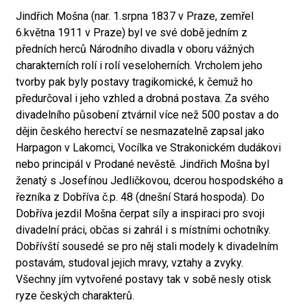
Jindřich Mošna (nar. 1.srpna 1837 v Praze, zemřel
6.května 1911 v Praze) byl ve své době jedním z
předních herců Národního divadla v oboru vážných
charakterních rolí i rolí veseloherních. Vrcholem jeho
tvorby pak byly postavy tragikomické, k čemuž ho
předurčoval i jeho vzhled a drobná postava. Za svého
divadelního působení ztvárnil více než 500 postav a do
dějin českého herectví se nesmazatelně zapsal jako
Harpagon v Lakomci, Vocílka ve Strakonickém dudákovi
nebo principál v Prodané nevěstě. Jindřich Mošna byl
ženatý s Josefínou Jedličkovou, dcerou hospodského a
řezníka z Dobříva č.p. 48 (dnešní Stará hospoda). Do
Dobříva jezdil Mošna čerpat síly a inspiraci pro svoji
divadelní práci, občas si zahrál i s místními ochotníky.
Dobřívští sousedé se pro něj stali modely k divadelním
postavám, studoval jejich mravy, vztahy a zvyky.
Všechny jím vytvořené postavy tak v sobě nesly otisk
ryze českých charakterů.