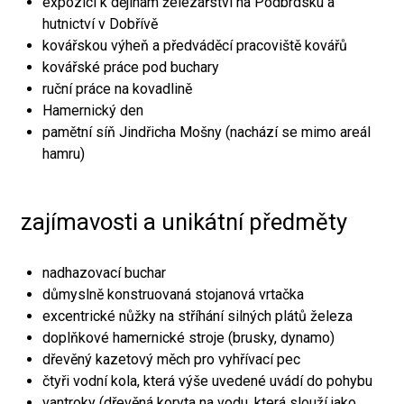
expozici k dějinám železářství na Podbrdsku a
hutnictví v Dobřívě
kovářskou výheň a předváděcí pracoviště kovářů
kovářské práce pod buchary
ruční práce na kovadlině
Hamernický den
pamětní síň Jindřicha Mošny (nachází se mimo areál
hamru)
zajímavosti a unikátní předměty
nadhazovací buchar
důmyslně konstruovaná stojanová vrtačka
excentrické nůžky na stříhání silných plátů železa
doplňkové hamernické stroje (brusky, dynamo)
dřevěný kazetový měch pro vyhřívací pec
čtyři vodní kola, která výše uvedené uvádí do pohybu
vantroky (dřevěná koryta na vodu, která slouží jako