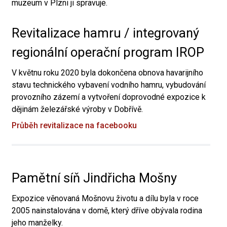
muzeum v Plzni ji spravuje.
Revitalizace hamru / integrovaný
regionální operační program IROP
V květnu roku 2020 byla dokončena obnova havarijního
stavu technického vybavení vodního hamru, vybudování
provozního zázemí a vytvoření doprovodné expozice k
dějinám železářské výroby v Dobřívě.
Průběh revitalizace na facebooku
Pamětní síň Jindřicha Mošny
Expozice věnovaná Mošnovu životu a dílu byla v roce
2005 nainstalována v domě, který dříve obývala rodina
jeho manželky.