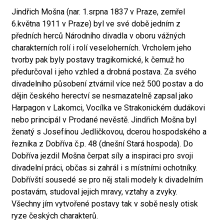
Jindřich Mošna (nar. 1.srpna 1837 v Praze, zemřel
6.května 1911 v Praze) byl ve své době jedním z
předních herců Národního divadla v oboru vážných
charakterních rolí i rolí veseloherních. Vrcholem jeho
tvorby pak byly postavy tragikomické, k čemuž ho
předurčoval i jeho vzhled a drobná postava. Za svého
divadelního působení ztvárnil více než 500 postav a do
dějin českého herectví se nesmazatelně zapsal jako
Harpagon v Lakomci, Vocílka ve Strakonickém dudákovi
nebo principál v Prodané nevěstě. Jindřich Mošna byl
ženatý s Josefínou Jedličkovou, dcerou hospodského a
řezníka z Dobříva č.p. 48 (dnešní Stará hospoda). Do
Dobříva jezdil Mošna čerpat síly a inspiraci pro svoji
divadelní práci, občas si zahrál i s místními ochotníky.
Dobřívští sousedé se pro něj stali modely k divadelním
postavám, studoval jejich mravy, vztahy a zvyky.
Všechny jím vytvořené postavy tak v sobě nesly otisk
ryze českých charakterů.