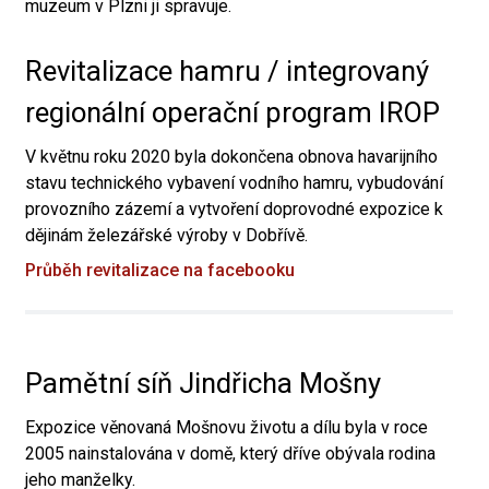
muzeum v Plzni ji spravuje.
Revitalizace hamru / integrovaný
regionální operační program IROP
V květnu roku 2020 byla dokončena obnova havarijního
stavu technického vybavení vodního hamru, vybudování
provozního zázemí a vytvoření doprovodné expozice k
dějinám železářské výroby v Dobřívě.
Průběh revitalizace na facebooku
Pamětní síň Jindřicha Mošny
Expozice věnovaná Mošnovu životu a dílu byla v roce
2005 nainstalována v domě, který dříve obývala rodina
jeho manželky.