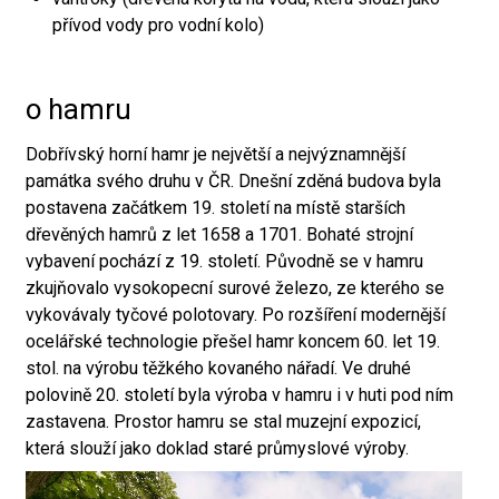
přívod vody pro vodní kolo)
o hamru
Dobřívský horní hamr je největší a nejvýznamnější
památka svého druhu v ČR. Dnešní zděná budova byla
postavena začátkem 19. století na místě starších
dřevěných hamrů z let 1658 a 1701. Bohaté strojní
vybavení pochází z 19. století. Původně se v hamru
zkujňovalo vysokopecní surové železo, ze kterého se
vykovávaly tyčové polotovary. Po rozšíření modernější
ocelářské technologie přešel hamr koncem 60. let 19.
stol. na výrobu těžkého kovaného nářadí. Ve druhé
polovině 20. století byla výroba v hamru i v huti pod ním
zastavena. Prostor hamru se stal muzejní expozicí,
která slouží jako doklad staré průmyslové výroby.