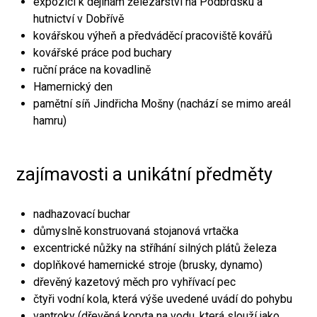
expozici k dějinám železářství na Podbrdsku a
hutnictví v Dobřívě
kovářskou výheň a předváděcí pracoviště kovářů
kovářské práce pod buchary
ruční práce na kovadlině
Hamernický den
pamětní síň Jindřicha Mošny (nachází se mimo areál
hamru)
zajímavosti a unikátní předměty
nadhazovací buchar
důmyslně konstruovaná stojanová vrtačka
excentrické nůžky na stříhání silných plátů železa
doplňkové hamernické stroje (brusky, dynamo)
dřevěný kazetový měch pro vyhřívací pec
čtyři vodní kola, která výše uvedené uvádí do pohybu
vantroky (dřevěná koryta na vodu, která slouží jako