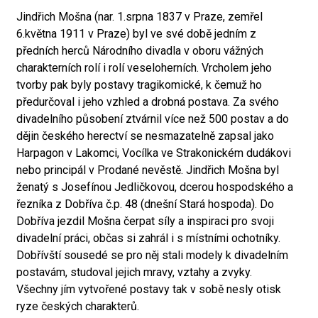
Jindřich Mošna (nar. 1.srpna 1837 v Praze, zemřel
6.května 1911 v Praze) byl ve své době jedním z
předních herců Národního divadla v oboru vážných
charakterních rolí i rolí veseloherních. Vrcholem jeho
tvorby pak byly postavy tragikomické, k čemuž ho
předurčoval i jeho vzhled a drobná postava. Za svého
divadelního působení ztvárnil více než 500 postav a do
dějin českého herectví se nesmazatelně zapsal jako
Harpagon v Lakomci, Vocílka ve Strakonickém dudákovi
nebo principál v Prodané nevěstě. Jindřich Mošna byl
ženatý s Josefínou Jedličkovou, dcerou hospodského a
řezníka z Dobříva č.p. 48 (dnešní Stará hospoda). Do
Dobříva jezdil Mošna čerpat síly a inspiraci pro svoji
divadelní práci, občas si zahrál i s místními ochotníky.
Dobřívští sousedé se pro něj stali modely k divadelním
postavám, studoval jejich mravy, vztahy a zvyky.
Všechny jím vytvořené postavy tak v sobě nesly otisk
ryze českých charakterů.