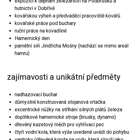
expozici k dějinám železářství na Podbrdsku a
hutnictví v Dobřívě
kovářskou výheň a předváděcí pracoviště kovářů
kovářské práce pod buchary
ruční práce na kovadlině
Hamernický den
pamětní síň Jindřicha Mošny (nachází se mimo areál
hamru)
zajímavosti a unikátní předměty
nadhazovací buchar
důmyslně konstruovaná stojanová vrtačka
excentrické nůžky na stříhání silných plátů železa
doplňkové hamernické stroje (brusky, dynamo)
dřevěný kazetový měch pro vyhřívací pec
čtyři vodní kola, která výše uvedené uvádí do pohybu
vantroky (dřevěná koryta na vodu, která slouží jako