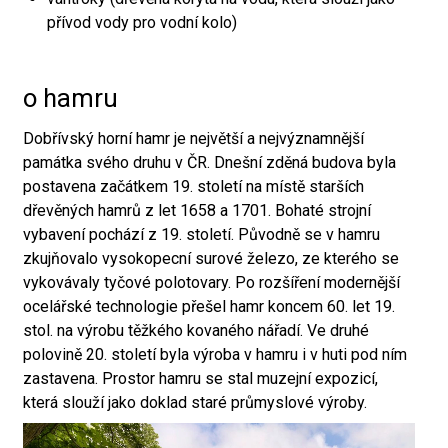
přívod vody pro vodní kolo)
o hamru
Dobřívský horní hamr je největší a nejvýznamnější
památka svého druhu v ČR. Dnešní zděná budova byla
postavena začátkem 19. století na místě starších
dřevěných hamrů z let 1658 a 1701. Bohaté strojní
vybavení pochází z 19. století. Původně se v hamru
zkujňovalo vysokopecní surové železo, ze kterého se
vykovávaly tyčové polotovary. Po rozšíření modernější
ocelářské technologie přešel hamr koncem 60. let 19.
stol. na výrobu těžkého kovaného nářadí. Ve druhé
polovině 20. století byla výroba v hamru i v huti pod ním
zastavena. Prostor hamru se stal muzejní expozicí,
která slouží jako doklad staré průmyslové výroby.