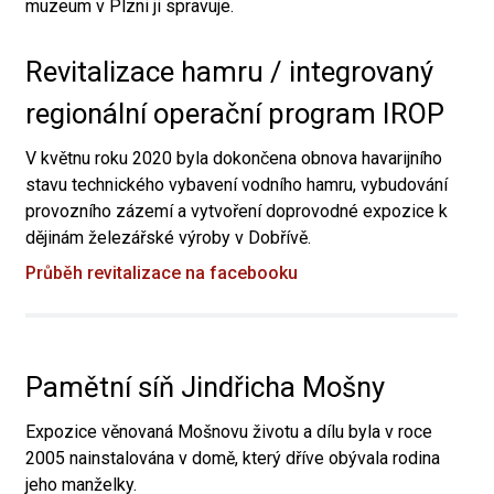
muzeum v Plzni ji spravuje.
Revitalizace hamru / integrovaný
regionální operační program IROP
V květnu roku 2020 byla dokončena obnova havarijního
stavu technického vybavení vodního hamru, vybudování
provozního zázemí a vytvoření doprovodné expozice k
dějinám železářské výroby v Dobřívě.
Průběh revitalizace na facebooku
Pamětní síň Jindřicha Mošny
Expozice věnovaná Mošnovu životu a dílu byla v roce
2005 nainstalována v domě, který dříve obývala rodina
jeho manželky.