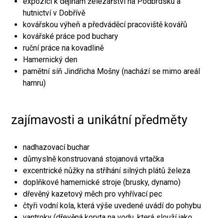
expozici k dějinám železářství na Podbrdsku a
hutnictví v Dobřívě
kovářskou výheň a předváděcí pracoviště kovářů
kovářské práce pod buchary
ruční práce na kovadlině
Hamernický den
pamětní síň Jindřicha Mošny (nachází se mimo areál
hamru)
zajímavosti a unikátní předměty
nadhazovací buchar
důmyslně konstruovaná stojanová vrtačka
excentrické nůžky na stříhání silných plátů železa
doplňkové hamernické stroje (brusky, dynamo)
dřevěný kazetový měch pro vyhřívací pec
čtyři vodní kola, která výše uvedené uvádí do pohybu
vantroky (dřevěná koryta na vodu, která slouží jako