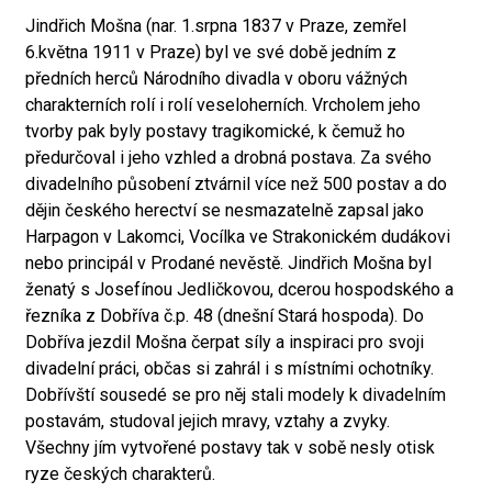
Jindřich Mošna (nar. 1.srpna 1837 v Praze, zemřel
6.května 1911 v Praze) byl ve své době jedním z
předních herců Národního divadla v oboru vážných
charakterních rolí i rolí veseloherních. Vrcholem jeho
tvorby pak byly postavy tragikomické, k čemuž ho
předurčoval i jeho vzhled a drobná postava. Za svého
divadelního působení ztvárnil více než 500 postav a do
dějin českého herectví se nesmazatelně zapsal jako
Harpagon v Lakomci, Vocílka ve Strakonickém dudákovi
nebo principál v Prodané nevěstě. Jindřich Mošna byl
ženatý s Josefínou Jedličkovou, dcerou hospodského a
řezníka z Dobříva č.p. 48 (dnešní Stará hospoda). Do
Dobříva jezdil Mošna čerpat síly a inspiraci pro svoji
divadelní práci, občas si zahrál i s místními ochotníky.
Dobřívští sousedé se pro něj stali modely k divadelním
postavám, studoval jejich mravy, vztahy a zvyky.
Všechny jím vytvořené postavy tak v sobě nesly otisk
ryze českých charakterů.