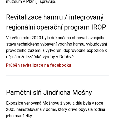
muzeum v Plzni ji spravuje.
Revitalizace hamru / integrovaný
regionální operační program IROP
V květnu roku 2020 byla dokončena obnova havarijního
stavu technického vybavení vodního hamru, vybudování
provozního zázemí a vytvoření doprovodné expozice k
dějinám železářské výroby v Dobřívě.
Průběh revitalizace na facebooku
Pamětní síň Jindřicha Mošny
Expozice věnovaná Mošnovu životu a dílu byla v roce
2005 nainstalována v domě, který dříve obývala rodina
jeho manželky.