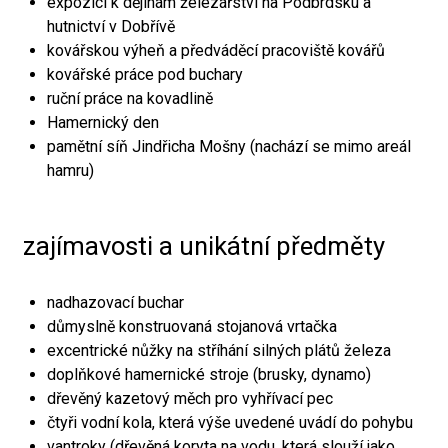
expozici k dějinám železářství na Podbrdsku a
hutnictví v Dobřívě
kovářskou výheň a předváděcí pracoviště kovářů
kovářské práce pod buchary
ruční práce na kovadlině
Hamernický den
pamětní síň Jindřicha Mošny (nachází se mimo areál
hamru)
zajímavosti a unikátní předměty
nadhazovací buchar
důmyslně konstruovaná stojanová vrtačka
excentrické nůžky na stříhání silných plátů železa
doplňkové hamernické stroje (brusky, dynamo)
dřevěný kazetový měch pro vyhřívací pec
čtyři vodní kola, která výše uvedené uvádí do pohybu
vantroky (dřevěná koryta na vodu, která slouží jako