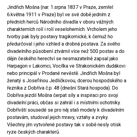
Jindřich Mošna (nar. 1.srpna 1837 v Praze, zemřel
6.května 1911 v Praze) byl ve své době jedním z
předních herců Národního divadla v oboru vážných
charakterních rolí i rolí veseloherních. Vrcholem jeho
tvorby pak byly postavy tragikomické, k čemuž ho
předurčoval i jeho vzhled a drobná postava. Za svého
divadelního působení ztvárnil více než 500 postav a do
dějin českého herectví se nesmazatelně zapsal jako
Harpagon v Lakomci, Vocílka ve Strakonickém dudákovi
nebo principál v Prodané nevěstě. Jindřich Mošna byl
ženatý s Josefínou Jedličkovou, dcerou hospodského a
řezníka z Dobříva č.p. 48 (dnešní Stará hospoda). Do
Dobříva jezdil Mošna čerpat síly a inspiraci pro svoji
divadelní práci, občas si zahrál i s místními ochotníky.
Dobřívští sousedé se pro něj stali modely k divadelním
postavám, studoval jejich mravy, vztahy a zvyky.
Všechny jím vytvořené postavy tak v sobě nesly otisk
ryze českých charakterů.