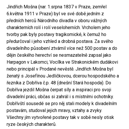
Jindřich Mošna (nar. 1.srpna 1837 v Praze, zemřel
6.května 1911 v Praze) byl ve své době jedním z
předních herců Národního divadla v oboru vážných
charakterních rolí i rolí veseloherních. Vrcholem jeho
tvorby pak byly postavy tragikomické, k čemuž ho
předurčoval i jeho vzhled a drobná postava. Za svého
divadelního působení ztvárnil více než 500 postav a do
dějin českého herectví se nesmazatelně zapsal jako
Harpagon v Lakomci, Vocílka ve Strakonickém dudákovi
nebo principál v Prodané nevěstě. Jindřich Mošna byl
ženatý s Josefínou Jedličkovou, dcerou hospodského a
řezníka z Dobříva č.p. 48 (dnešní Stará hospoda). Do
Dobříva jezdil Mošna čerpat síly a inspiraci pro svoji
divadelní práci, občas si zahrál i s místními ochotníky.
Dobřívští sousedé se pro něj stali modely k divadelním
postavám, studoval jejich mravy, vztahy a zvyky.
Všechny jím vytvořené postavy tak v sobě nesly otisk
ryze českých charakterů.