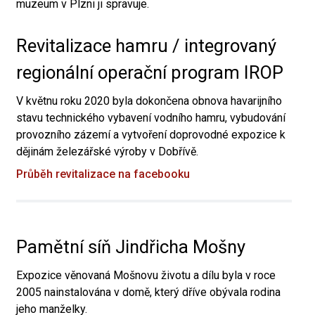
muzeum v Plzni ji spravuje.
Revitalizace hamru / integrovaný
regionální operační program IROP
V květnu roku 2020 byla dokončena obnova havarijního
stavu technického vybavení vodního hamru, vybudování
provozního zázemí a vytvoření doprovodné expozice k
dějinám železářské výroby v Dobřívě.
Průběh revitalizace na facebooku
Pamětní síň Jindřicha Mošny
Expozice věnovaná Mošnovu životu a dílu byla v roce
2005 nainstalována v domě, který dříve obývala rodina
jeho manželky.