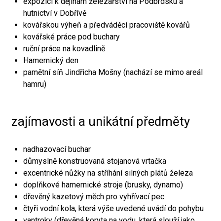
expozici k dějinám železářství na Podbrdsku a
hutnictví v Dobřívě
kovářskou výheň a předváděcí pracoviště kovářů
kovářské práce pod buchary
ruční práce na kovadlině
Hamernický den
pamětní síň Jindřicha Mošny (nachází se mimo areál
hamru)
zajímavosti a unikátní předměty
nadhazovací buchar
důmyslně konstruovaná stojanová vrtačka
excentrické nůžky na stříhání silných plátů železa
doplňkové hamernické stroje (brusky, dynamo)
dřevěný kazetový měch pro vyhřívací pec
čtyři vodní kola, která výše uvedené uvádí do pohybu
vantroky (dřevěná koryta na vodu, která slouží jako