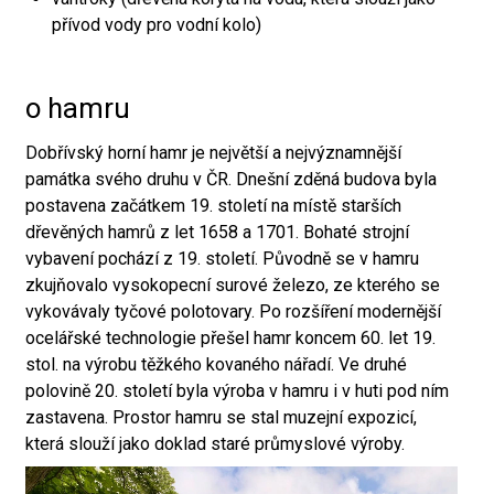
přívod vody pro vodní kolo)
o hamru
Dobřívský horní hamr je největší a nejvýznamnější
památka svého druhu v ČR. Dnešní zděná budova byla
postavena začátkem 19. století na místě starších
dřevěných hamrů z let 1658 a 1701. Bohaté strojní
vybavení pochází z 19. století. Původně se v hamru
zkujňovalo vysokopecní surové železo, ze kterého se
vykovávaly tyčové polotovary. Po rozšíření modernější
ocelářské technologie přešel hamr koncem 60. let 19.
stol. na výrobu těžkého kovaného nářadí. Ve druhé
polovině 20. století byla výroba v hamru i v huti pod ním
zastavena. Prostor hamru se stal muzejní expozicí,
která slouží jako doklad staré průmyslové výroby.