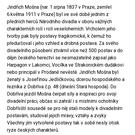
Jindřich Mošna (nar. 1.srpna 1837 v Praze, zemřel
6.května 1911 v Praze) byl ve své době jedním z
předních herců Národního divadla v oboru vážných
charakterních rolí i rolí veseloherních. Vrcholem jeho
tvorby pak byly postavy tragikomické, k čemuž ho
předurčoval i jeho vzhled a drobná postava. Za svého
divadelního působení ztvárnil více než 500 postav a do
dějin českého herectví se nesmazatelně zapsal jako
Harpagon v Lakomci, Vocílka ve Strakonickém dudákovi
nebo principál v Prodané nevěstě. Jindřich Mošna byl
ženatý s Josefínou Jedličkovou, dcerou hospodského a
řezníka z Dobříva č.p. 48 (dnešní Stará hospoda). Do
Dobříva jezdil Mošna čerpat síly a inspiraci pro svoji
divadelní práci, občas si zahrál i s místními ochotníky.
Dobřívští sousedé se pro něj stali modely k divadelním
postavám, studoval jejich mravy, vztahy a zvyky.
Všechny jím vytvořené postavy tak v sobě nesly otisk
ryze českých charakterů.