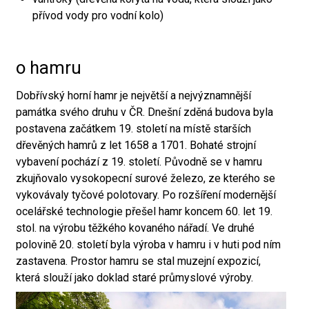
přívod vody pro vodní kolo)
o hamru
Dobřívský horní hamr je největší a nejvýznamnější
památka svého druhu v ČR. Dnešní zděná budova byla
postavena začátkem 19. století na místě starších
dřevěných hamrů z let 1658 a 1701. Bohaté strojní
vybavení pochází z 19. století. Původně se v hamru
zkujňovalo vysokopecní surové železo, ze kterého se
vykovávaly tyčové polotovary. Po rozšíření modernější
ocelářské technologie přešel hamr koncem 60. let 19.
stol. na výrobu těžkého kovaného nářadí. Ve druhé
polovině 20. století byla výroba v hamru i v huti pod ním
zastavena. Prostor hamru se stal muzejní expozicí,
která slouží jako doklad staré průmyslové výroby.