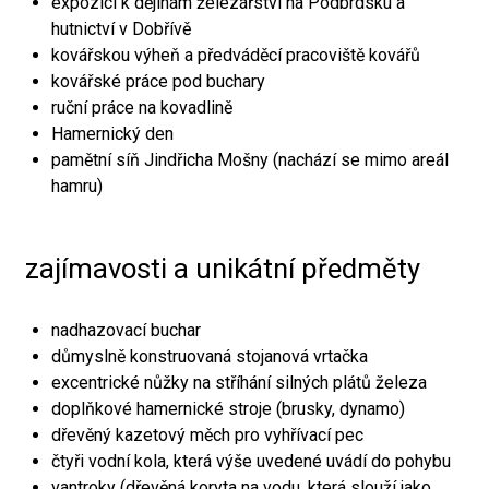
expozici k dějinám železářství na Podbrdsku a
hutnictví v Dobřívě
kovářskou výheň a předváděcí pracoviště kovářů
kovářské práce pod buchary
ruční práce na kovadlině
Hamernický den
pamětní síň Jindřicha Mošny (nachází se mimo areál
hamru)
zajímavosti a unikátní předměty
nadhazovací buchar
důmyslně konstruovaná stojanová vrtačka
excentrické nůžky na stříhání silných plátů železa
doplňkové hamernické stroje (brusky, dynamo)
dřevěný kazetový měch pro vyhřívací pec
čtyři vodní kola, která výše uvedené uvádí do pohybu
vantroky (dřevěná koryta na vodu, která slouží jako