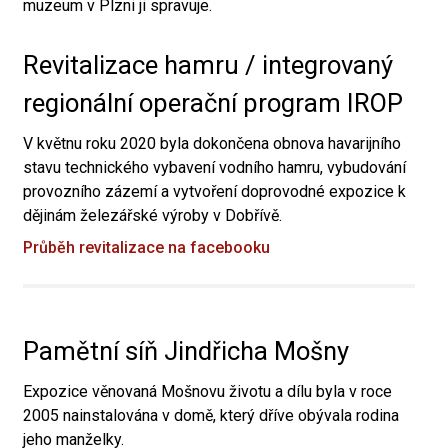
muzeum v Plzni ji spravuje.
Revitalizace hamru / integrovaný
regionální operační program IROP
V květnu roku 2020 byla dokončena obnova havarijního
stavu technického vybavení vodního hamru, vybudování
provozního zázemí a vytvoření doprovodné expozice k
dějinám železářské výroby v Dobřívě.
Průběh revitalizace na facebooku
Pamětní síň Jindřicha Mošny
Expozice věnovaná Mošnovu životu a dílu byla v roce
2005 nainstalována v domě, který dříve obývala rodina
jeho manželky.