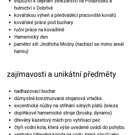
expozici k dějinám železářství na Podbrdsku a
hutnictví v Dobřívě
kovářskou výheň a předváděcí pracoviště kovářů
kovářské práce pod buchary
ruční práce na kovadlině
Hamernický den
pamětní síň Jindřicha Mošny (nachází se mimo areál
hamru)
zajímavosti a unikátní předměty
nadhazovací buchar
důmyslně konstruovaná stojanová vrtačka
excentrické nůžky na stříhání silných plátů železa
doplňkové hamernické stroje (brusky, dynamo)
dřevěný kazetový měch pro vyhřívací pec
čtyři vodní kola, která výše uvedené uvádí do pohybu
vantroky (dřevěná koryta na vodu, která slouží jako