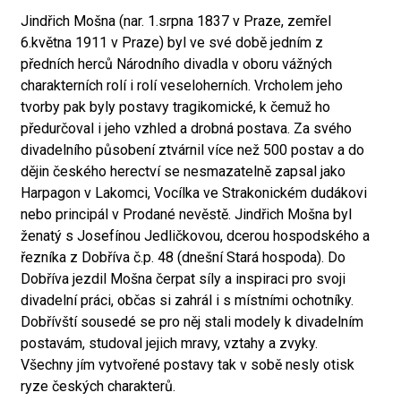
Jindřich Mošna (nar. 1.srpna 1837 v Praze, zemřel
6.května 1911 v Praze) byl ve své době jedním z
předních herců Národního divadla v oboru vážných
charakterních rolí i rolí veseloherních. Vrcholem jeho
tvorby pak byly postavy tragikomické, k čemuž ho
předurčoval i jeho vzhled a drobná postava. Za svého
divadelního působení ztvárnil více než 500 postav a do
dějin českého herectví se nesmazatelně zapsal jako
Harpagon v Lakomci, Vocílka ve Strakonickém dudákovi
nebo principál v Prodané nevěstě. Jindřich Mošna byl
ženatý s Josefínou Jedličkovou, dcerou hospodského a
řezníka z Dobříva č.p. 48 (dnešní Stará hospoda). Do
Dobříva jezdil Mošna čerpat síly a inspiraci pro svoji
divadelní práci, občas si zahrál i s místními ochotníky.
Dobřívští sousedé se pro něj stali modely k divadelním
postavám, studoval jejich mravy, vztahy a zvyky.
Všechny jím vytvořené postavy tak v sobě nesly otisk
ryze českých charakterů.