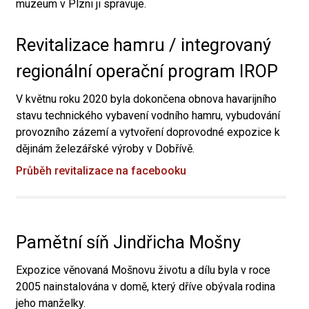
muzeum v Plzni ji spravuje.
Revitalizace hamru / integrovaný
regionální operační program IROP
V květnu roku 2020 byla dokončena obnova havarijního
stavu technického vybavení vodního hamru, vybudování
provozního zázemí a vytvoření doprovodné expozice k
dějinám železářské výroby v Dobřívě.
Průběh revitalizace na facebooku
Pamětní síň Jindřicha Mošny
Expozice věnovaná Mošnovu životu a dílu byla v roce
2005 nainstalována v domě, který dříve obývala rodina
jeho manželky.