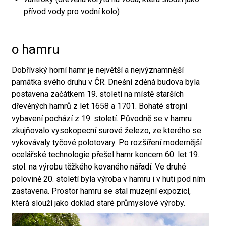
přívod vody pro vodní kolo)
o hamru
Dobřívský horní hamr je největší a nejvýznamnější
památka svého druhu v ČR. Dnešní zděná budova byla
postavena začátkem 19. století na místě starších
dřevěných hamrů z let 1658 a 1701. Bohaté strojní
vybavení pochází z 19. století. Původně se v hamru
zkujňovalo vysokopecní surové železo, ze kterého se
vykovávaly tyčové polotovary. Po rozšíření modernější
ocelářské technologie přešel hamr koncem 60. let 19.
stol. na výrobu těžkého kovaného nářadí. Ve druhé
polovině 20. století byla výroba v hamru i v huti pod ním
zastavena. Prostor hamru se stal muzejní expozicí,
která slouží jako doklad staré průmyslové výroby.