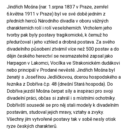
Jindřich Mošna (nar. 1.srpna 1837 v Praze, zemřel
6.května 1911 v Praze) byl ve své době jedním z
předních herců Národního divadla v oboru vážných
charakterních rolí i rolí veseloherních. Vrcholem jeho
tvorby pak byly postavy tragikomické, k čemuž ho
předurčoval i jeho vzhled a drobná postava. Za svého
divadelního působení ztvárnil více než 500 postav a do
dějin českého herectví se nesmazatelně zapsal jako
Harpagon v Lakomci, Vocílka ve Strakonickém dudákovi
nebo principál v Prodané nevěstě. Jindřich Mošna byl
ženatý s Josefínou Jedličkovou, dcerou hospodského a
řezníka z Dobříva č.p. 48 (dnešní Stará hospoda). Do
Dobříva jezdil Mošna čerpat síly a inspiraci pro svoji
divadelní práci, občas si zahrál i s místními ochotníky.
Dobřívští sousedé se pro něj stali modely k divadelním
postavám, studoval jejich mravy, vztahy a zvyky.
Všechny jím vytvořené postavy tak v sobě nesly otisk
ryze českých charakterů.