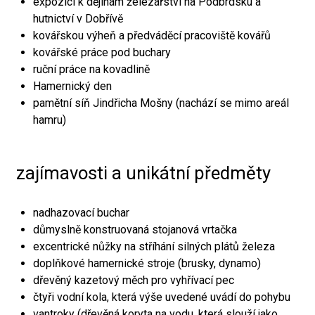
expozici k dějinám železářství na Podbrdsku a
hutnictví v Dobřívě
kovářskou výheň a předváděcí pracoviště kovářů
kovářské práce pod buchary
ruční práce na kovadlině
Hamernický den
pamětní síň Jindřicha Mošny (nachází se mimo areál
hamru)
zajímavosti a unikátní předměty
nadhazovací buchar
důmyslně konstruovaná stojanová vrtačka
excentrické nůžky na stříhání silných plátů železa
doplňkové hamernické stroje (brusky, dynamo)
dřevěný kazetový měch pro vyhřívací pec
čtyři vodní kola, která výše uvedené uvádí do pohybu
vantroky (dřevěná koryta na vodu, která slouží jako