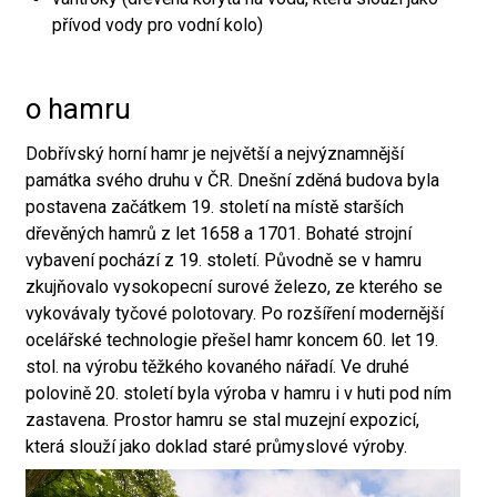
přívod vody pro vodní kolo)
o hamru
Dobřívský horní hamr je největší a nejvýznamnější
památka svého druhu v ČR. Dnešní zděná budova byla
postavena začátkem 19. století na místě starších
dřevěných hamrů z let 1658 a 1701. Bohaté strojní
vybavení pochází z 19. století. Původně se v hamru
zkujňovalo vysokopecní surové železo, ze kterého se
vykovávaly tyčové polotovary. Po rozšíření modernější
ocelářské technologie přešel hamr koncem 60. let 19.
stol. na výrobu těžkého kovaného nářadí. Ve druhé
polovině 20. století byla výroba v hamru i v huti pod ním
zastavena. Prostor hamru se stal muzejní expozicí,
která slouží jako doklad staré průmyslové výroby.