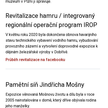
muzeum v Plzni ji spravuje.
Revitalizace hamru / integrovaný
regionální operační program IROP
V květnu roku 2020 byla dokončena obnova havarijního
stavu technického vybavení vodního hamru, vybudování
provozního zázemí a vytvoření doprovodné expozice k
dějinám železářské výroby v Dobřívě.
Průběh revitalizace na facebooku
Pamětní síň Jindřicha Mošny
Expozice věnovaná Mošnovu životu a dílu byla v roce
2005 nainstalována v domě, který dříve obývala rodina
jeho manželky.