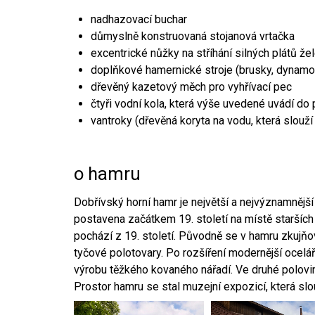
nadhazovací buchar
důmyslně konstruovaná stojanová vrtačka
excentrické nůžky na stříhání silných plátů že
doplňkové hamernické stroje (brusky, dynamo
dřevěný kazetový měch pro vyhřívací pec
čtyři vodní kola, která výše uvedené uvádí do
vantroky (dřevěná koryta na vodu, která slouží
o hamru
Dobřívský horní hamr je největší a nejvýznamněj
postavena začátkem 19. století na místě starších
pochází z 19. století. Původně se v hamru zkujň
tyčové polotovary. Po rozšíření modernější ocelář
výrobu těžkého kovaného nářadí. Ve druhé polovině
Prostor hamru se stal muzejní expozicí, která sl