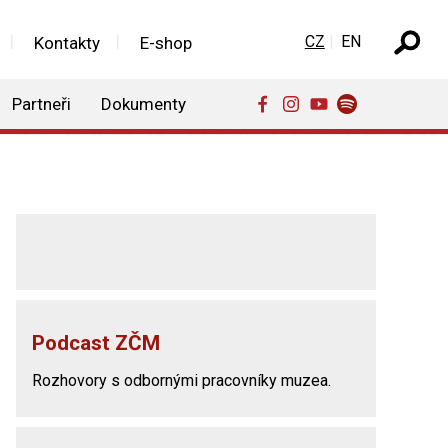
Zvolte jazyk
CZ
EN
Kontakty
E-shop
Partneři
Dokumenty
Podcast ZČM
Rozhovory s odbornými pracovníky muzea.