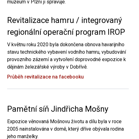
muzeum v Plzni ji spravuje.
Revitalizace hamru / integrovaný
regionální operační program IROP
V květnu roku 2020 byla dokončena obnova havarijního
stavu technického vybavení vodního hamru, vybudování
provozního zázemí a vytvoření doprovodné expozice k
dějinám železářské výroby v Dobřívě.
Průběh revitalizace na facebooku
Pamětní síň Jindřicha Mošny
Expozice věnovaná Mošnovu životu a dílu byla v roce
2005 nainstalována v domě, který dříve obývala rodina
jeho manželky.