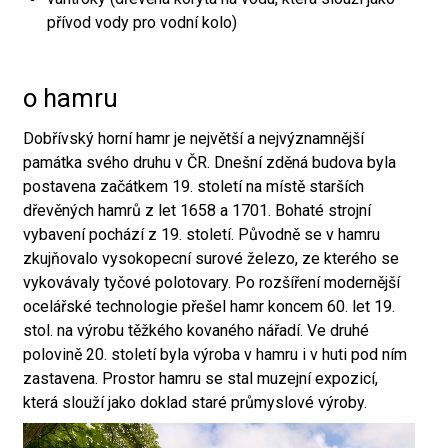
přívod vody pro vodní kolo)
o hamru
Dobřívský horní hamr je největší a nejvýznamnější
památka svého druhu v ČR. Dnešní zděná budova byla
postavena začátkem 19. století na místě starších
dřevěných hamrů z let 1658 a 1701. Bohaté strojní
vybavení pochází z 19. století. Původně se v hamru
zkujňovalo vysokopecní surové železo, ze kterého se
vykovávaly tyčové polotovary. Po rozšíření modernější
ocelářské technologie přešel hamr koncem 60. let 19.
stol. na výrobu těžkého kovaného nářadí. Ve druhé
polovině 20. století byla výroba v hamru i v huti pod ním
zastavena. Prostor hamru se stal muzejní expozicí,
která slouží jako doklad staré průmyslové výroby.