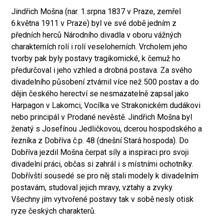
Jindřich Mošna (nar. 1.srpna 1837 v Praze, zemřel
6.května 1911 v Praze) byl ve své době jedním z
předních herců Národního divadla v oboru vážných
charakterních rolí i rolí veseloherních. Vrcholem jeho
tvorby pak byly postavy tragikomické, k čemuž ho
předurčoval i jeho vzhled a drobná postava. Za svého
divadelního působení ztvárnil více než 500 postav a do
dějin českého herectví se nesmazatelně zapsal jako
Harpagon v Lakomci, Vocílka ve Strakonickém dudákovi
nebo principál v Prodané nevěstě. Jindřich Mošna byl
ženatý s Josefínou Jedličkovou, dcerou hospodského a
řezníka z Dobříva č.p. 48 (dnešní Stará hospoda). Do
Dobříva jezdil Mošna čerpat síly a inspiraci pro svoji
divadelní práci, občas si zahrál i s místními ochotníky.
Dobřívští sousedé se pro něj stali modely k divadelním
postavám, studoval jejich mravy, vztahy a zvyky.
Všechny jím vytvořené postavy tak v sobě nesly otisk
ryze českých charakterů.