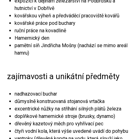
expozici k dějinám železářství na Podbrdsku a
hutnictví v Dobřívě
kovářskou výheň a předváděcí pracoviště kovářů
kovářské práce pod buchary
ruční práce na kovadlině
Hamernický den
pamětní síň Jindřicha Mošny (nachází se mimo areál
hamru)
zajímavosti a unikátní předměty
nadhazovací buchar
důmyslně konstruovaná stojanová vrtačka
excentrické nůžky na stříhání silných plátů železa
doplňkové hamernické stroje (brusky, dynamo)
dřevěný kazetový měch pro vyhřívací pec
čtyři vodní kola, která výše uvedené uvádí do pohybu
vantroky (dřevěná koryta na vodu, která slouží jako