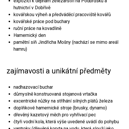
expozici k dějinám železářství na Podbrdsku a
hutnictví v Dobřívě
kovářskou výheň a předváděcí pracoviště kovářů
kovářské práce pod buchary
ruční práce na kovadlině
Hamernický den
pamětní síň Jindřicha Mošny (nachází se mimo areál
hamru)
zajímavosti a unikátní předměty
nadhazovací buchar
důmyslně konstruovaná stojanová vrtačka
excentrické nůžky na stříhání silných plátů železa
doplňkové hamernické stroje (brusky, dynamo)
dřevěný kazetový měch pro vyhřívací pec
čtyři vodní kola, která výše uvedené uvádí do pohybu
vantroky (dřevěná koryta na vodu, která slouží jako