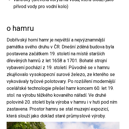
přívod vody pro vodní kolo)
o hamru
Dobřívský horní hamr je největší a nejvýznamnější
památka svého druhu v ČR. Dnešní zděná budova byla
postavena začátkem 19. století na místě starších
dřevěných hamrů z let 1658 a 1701. Bohaté strojní
vybavení pochází z 19. století. Původně se v hamru
zkujňovalo vysokopecní surové železo, ze kterého se
vykovávaly tyčové polotovary. Po rozšíření modernější
ocelářské technologie přešel hamr koncem 60. let 19.
stol. na výrobu těžkého kovaného nářadí. Ve druhé
polovině 20. století byla výroba v hamru i v huti pod ním
zastavena. Prostor hamru se stal muzejní expozicí,
která slouží jako doklad staré průmyslové výroby.