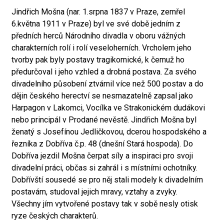
Jindřich Mošna (nar. 1.srpna 1837 v Praze, zemřel
6.května 1911 v Praze) byl ve své době jedním z
předních herců Národního divadla v oboru vážných
charakterních rolí i rolí veseloherních. Vrcholem jeho
tvorby pak byly postavy tragikomické, k čemuž ho
předurčoval i jeho vzhled a drobná postava. Za svého
divadelního působení ztvárnil více než 500 postav a do
dějin českého herectví se nesmazatelně zapsal jako
Harpagon v Lakomci, Vocílka ve Strakonickém dudákovi
nebo principál v Prodané nevěstě. Jindřich Mošna byl
ženatý s Josefínou Jedličkovou, dcerou hospodského a
řezníka z Dobříva č.p. 48 (dnešní Stará hospoda). Do
Dobříva jezdil Mošna čerpat síly a inspiraci pro svoji
divadelní práci, občas si zahrál i s místními ochotníky.
Dobřívští sousedé se pro něj stali modely k divadelním
postavám, studoval jejich mravy, vztahy a zvyky.
Všechny jím vytvořené postavy tak v sobě nesly otisk
ryze českých charakterů.