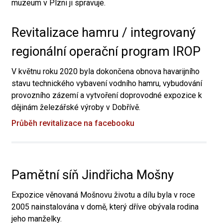
muzeum v Plzni ji spravuje.
Revitalizace hamru / integrovaný
regionální operační program IROP
V květnu roku 2020 byla dokončena obnova havarijního
stavu technického vybavení vodního hamru, vybudování
provozního zázemí a vytvoření doprovodné expozice k
dějinám železářské výroby v Dobřívě.
Průběh revitalizace na facebooku
Pamětní síň Jindřicha Mošny
Expozice věnovaná Mošnovu životu a dílu byla v roce
2005 nainstalována v domě, který dříve obývala rodina
jeho manželky.