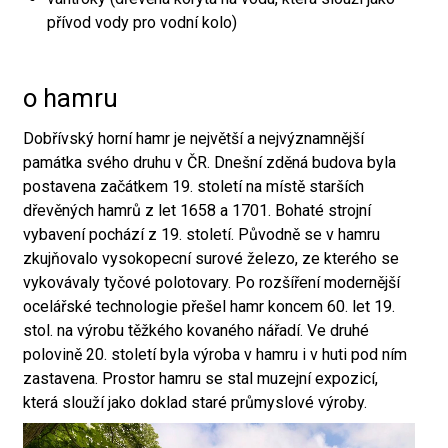
přívod vody pro vodní kolo)
o hamru
Dobřívský horní hamr je největší a nejvýznamnější
památka svého druhu v ČR. Dnešní zděná budova byla
postavena začátkem 19. století na místě starších
dřevěných hamrů z let 1658 a 1701. Bohaté strojní
vybavení pochází z 19. století. Původně se v hamru
zkujňovalo vysokopecní surové železo, ze kterého se
vykovávaly tyčové polotovary. Po rozšíření modernější
ocelářské technologie přešel hamr koncem 60. let 19.
stol. na výrobu těžkého kovaného nářadí. Ve druhé
polovině 20. století byla výroba v hamru i v huti pod ním
zastavena. Prostor hamru se stal muzejní expozicí,
která slouží jako doklad staré průmyslové výroby.