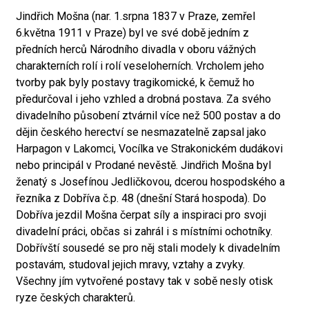
Jindřich Mošna (nar. 1.srpna 1837 v Praze, zemřel
6.května 1911 v Praze) byl ve své době jedním z
předních herců Národního divadla v oboru vážných
charakterních rolí i rolí veseloherních. Vrcholem jeho
tvorby pak byly postavy tragikomické, k čemuž ho
předurčoval i jeho vzhled a drobná postava. Za svého
divadelního působení ztvárnil více než 500 postav a do
dějin českého herectví se nesmazatelně zapsal jako
Harpagon v Lakomci, Vocílka ve Strakonickém dudákovi
nebo principál v Prodané nevěstě. Jindřich Mošna byl
ženatý s Josefínou Jedličkovou, dcerou hospodského a
řezníka z Dobříva č.p. 48 (dnešní Stará hospoda). Do
Dobříva jezdil Mošna čerpat síly a inspiraci pro svoji
divadelní práci, občas si zahrál i s místními ochotníky.
Dobřívští sousedé se pro něj stali modely k divadelním
postavám, studoval jejich mravy, vztahy a zvyky.
Všechny jím vytvořené postavy tak v sobě nesly otisk
ryze českých charakterů.