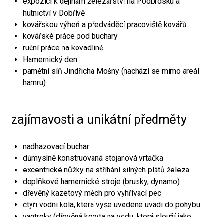
expozici k dějinám železářství na Podbrdsku a
hutnictví v Dobřívě
kovářskou výheň a předváděcí pracoviště kovářů
kovářské práce pod buchary
ruční práce na kovadlině
Hamernický den
pamětní síň Jindřicha Mošny (nachází se mimo areál
hamru)
zajímavosti a unikátní předměty
nadhazovací buchar
důmyslně konstruovaná stojanová vrtačka
excentrické nůžky na stříhání silných plátů železa
doplňkové hamernické stroje (brusky, dynamo)
dřevěný kazetový měch pro vyhřívací pec
čtyři vodní kola, která výše uvedené uvádí do pohybu
vantroky (dřevěná koryta na vodu, která slouží jako