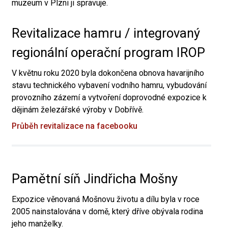
muzeum v Plzni ji spravuje.
Revitalizace hamru / integrovaný
regionální operační program IROP
V květnu roku 2020 byla dokončena obnova havarijního
stavu technického vybavení vodního hamru, vybudování
provozního zázemí a vytvoření doprovodné expozice k
dějinám železářské výroby v Dobřívě.
Průběh revitalizace na facebooku
Pamětní síň Jindřicha Mošny
Expozice věnovaná Mošnovu životu a dílu byla v roce
2005 nainstalována v domě, který dříve obývala rodina
jeho manželky.