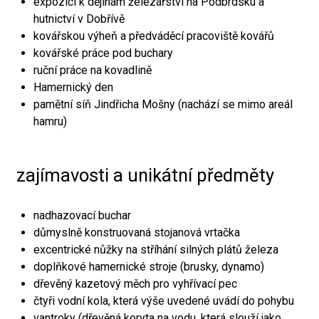
expozici k dějinám železářství na Podbrdsku a
hutnictví v Dobřívě
kovářskou výheň a předváděcí pracoviště kovářů
kovářské práce pod buchary
ruční práce na kovadlině
Hamernický den
pamětní síň Jindřicha Mošny (nachází se mimo areál
hamru)
zajímavosti a unikátní předměty
nadhazovací buchar
důmyslně konstruovaná stojanová vrtačka
excentrické nůžky na stříhání silných plátů železa
doplňkové hamernické stroje (brusky, dynamo)
dřevěný kazetový měch pro vyhřívací pec
čtyři vodní kola, která výše uvedené uvádí do pohybu
vantroky (dřevěná koryta na vodu, která slouží jako