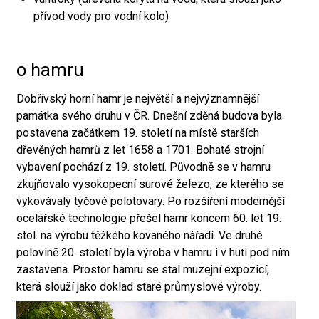
přívod vody pro vodní kolo)
o hamru
Dobřívský horní hamr je největší a nejvýznamnější
památka svého druhu v ČR. Dnešní zděná budova byla
postavena začátkem 19. století na místě starších
dřevěných hamrů z let 1658 a 1701. Bohaté strojní
vybavení pochází z 19. století. Původně se v hamru
zkujňovalo vysokopecní surové železo, ze kterého se
vykovávaly tyčové polotovary. Po rozšíření modernější
ocelářské technologie přešel hamr koncem 60. let 19.
stol. na výrobu těžkého kovaného nářadí. Ve druhé
polovině 20. století byla výroba v hamru i v huti pod ním
zastavena. Prostor hamru se stal muzejní expozicí,
která slouží jako doklad staré průmyslové výroby.