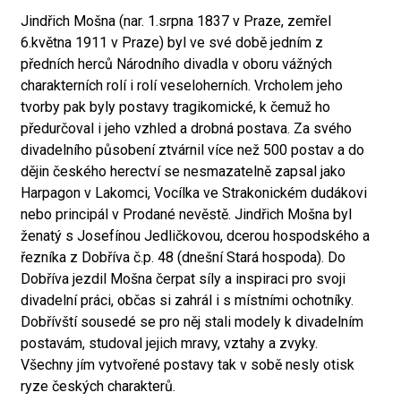
Jindřich Mošna (nar. 1.srpna 1837 v Praze, zemřel
6.května 1911 v Praze) byl ve své době jedním z
předních herců Národního divadla v oboru vážných
charakterních rolí i rolí veseloherních. Vrcholem jeho
tvorby pak byly postavy tragikomické, k čemuž ho
předurčoval i jeho vzhled a drobná postava. Za svého
divadelního působení ztvárnil více než 500 postav a do
dějin českého herectví se nesmazatelně zapsal jako
Harpagon v Lakomci, Vocílka ve Strakonickém dudákovi
nebo principál v Prodané nevěstě. Jindřich Mošna byl
ženatý s Josefínou Jedličkovou, dcerou hospodského a
řezníka z Dobříva č.p. 48 (dnešní Stará hospoda). Do
Dobříva jezdil Mošna čerpat síly a inspiraci pro svoji
divadelní práci, občas si zahrál i s místními ochotníky.
Dobřívští sousedé se pro něj stali modely k divadelním
postavám, studoval jejich mravy, vztahy a zvyky.
Všechny jím vytvořené postavy tak v sobě nesly otisk
ryze českých charakterů.