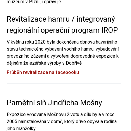
muzeum v Plzni ji spravuje.
Revitalizace hamru / integrovaný
regionální operační program IROP
V květnu roku 2020 byla dokončena obnova havarijního
stavu technického vybavení vodního hamru, vybudování
provozního zázemí a vytvoření doprovodné expozice k
dějinám železářské výroby v Dobřívě.
Průběh revitalizace na facebooku
Pamětní síň Jindřicha Mošny
Expozice věnovaná Mošnovu životu a dílu byla v roce
2005 nainstalována v domě, který dříve obývala rodina
jeho manželky.