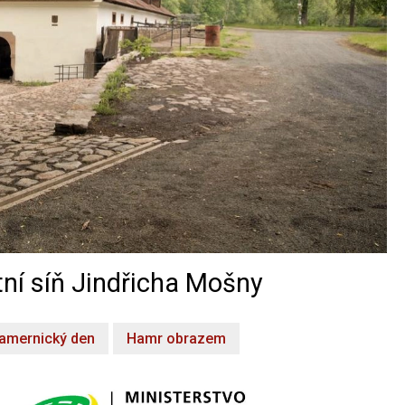
ní síň Jindřicha Mošny
amernický den
Hamr obrazem