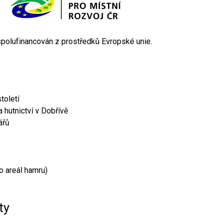
 spolufinancován z prostředků Evropské unie.
toletí
 hutnictví v Dobřívě
ářů
o areál hamru)
ty