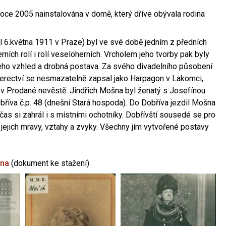
oce 2005 nainstalována v domě, který dříve obývala rodina
l 6.května 1911 v Praze) byl ve své době jedním z předních
ních rolí i rolí veseloherních. Vrcholem jeho tvorby pak byly
jeho vzhled a drobná postava. Za svého divadelního působení
 herectví se nesmazatelně zapsal jako Harpagon v Lakomci,
 v Prodané nevěstě. Jindřich Mošna byl ženatý s Josefínou
říva č.p. 48 (dnešní Stará hospoda). Do Dobříva jezdil Mošna
občas si zahrál i s místními ochotníky. Dobřívští sousedé se pro
 jejich mravy, vztahy a zvyky. Všechny jím vytvořené postavy
šna
(dokument ke stažení)