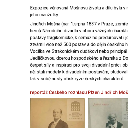
Expozice věnovaná Mošnovu životu a dílu byla v r
jeho manželky.
Jindřich Mošna (nar. 1.srpna 1837 v Praze, zemře
herců Národního divadla v oboru vážných charakter
postavy tragikomické, k čemuž ho předurčoval i 
ztvárnil více než 500 postav a do dějin českého
Vocílka ve Strakonickém dudákovi nebo principál
Jedličkovou, dcerou hospodského a řezníka z Dob
čerpat síly a inspiraci pro svoji divadelní práci, 
něj stali modely k divadelním postavám, studoval
tak v sobě nesly otisk ryze českých charakterů.
reportáž Českého rozhlasu Plzeň
Jindřich Mo