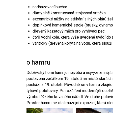
nadhazovací buchar
důmyslně konstruovaná stojanová vrtačka
excentrické nůžky na stříhání silných plátů že
doplňkové hamernické stroje (brusky, dynamo
dřevěný kazetový měch pro vyhřívací pec
čtyři vodní kola, která výše uvedené uvádí do
vantroky (dřevěná koryta na vodu, která slouží
o hamru
Dobřívský horní hamr je největší a nejvýznamněj
postavena začátkem 19. století na místě starších
pochází z 19. století. Původně se v hamru zkujň
tyčové polotovary. Po rozšíření modernější ocelář
výrobu těžkého kovaného nářadí. Ve druhé polovině
Prostor hamru se stal muzejní expozicí, která sl