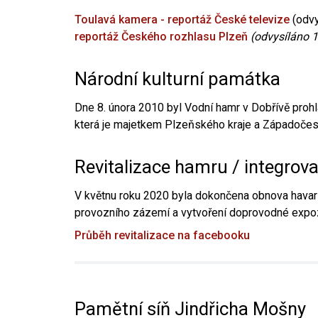
Toulavá kamera - reportáž České televize
(odvy
reportáž Českého rozhlasu Plzeň
(odvysíláno 1
Národní kulturní památka
Dne 8. února 2010 byl Vodní hamr v Dobřívě prohl
která je majetkem Plzeňského kraje a Západočesk
Revitalizace hamru / integrov
V květnu roku 2020 byla dokončena obnova havari
provozního zázemí a vytvoření doprovodné expoz
Průběh revitalizace na facebooku
Pamětní síň Jindřicha Mošny