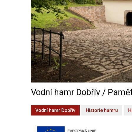
Vodní hamr Dobřív / Pamět
Vodní hamr Dobřív
Historie hamru
H