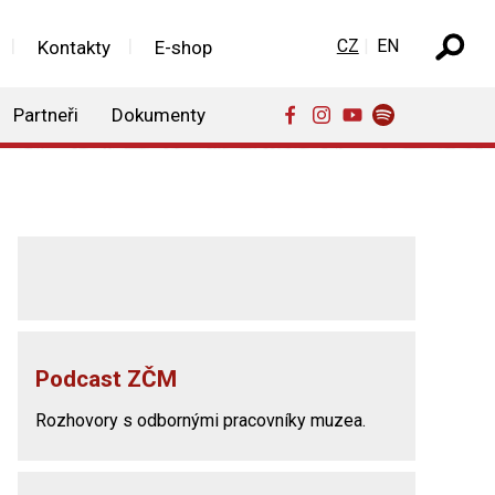
Zvolte jazyk
CZ
EN
Kontakty
E-shop
Partneři
Dokumenty
Podcast ZČM
Rozhovory s odbornými pracovníky muzea.