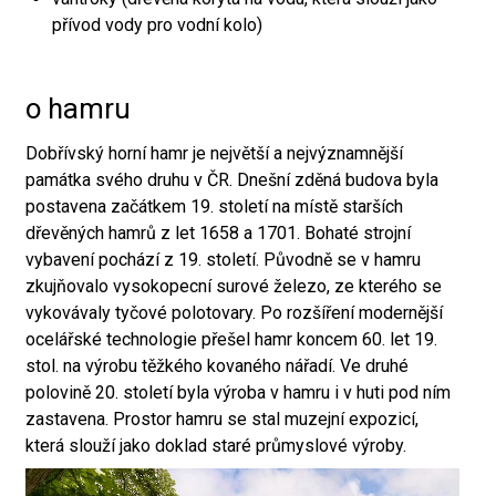
přívod vody pro vodní kolo)
o hamru
Dobřívský horní hamr je největší a nejvýznamnější
památka svého druhu v ČR. Dnešní zděná budova byla
postavena začátkem 19. století na místě starších
dřevěných hamrů z let 1658 a 1701. Bohaté strojní
vybavení pochází z 19. století. Původně se v hamru
zkujňovalo vysokopecní surové železo, ze kterého se
vykovávaly tyčové polotovary. Po rozšíření modernější
ocelářské technologie přešel hamr koncem 60. let 19.
stol. na výrobu těžkého kovaného nářadí. Ve druhé
polovině 20. století byla výroba v hamru i v huti pod ním
zastavena. Prostor hamru se stal muzejní expozicí,
která slouží jako doklad staré průmyslové výroby.