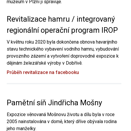
muzeum v Plzni ji spravuje.
Revitalizace hamru / integrovaný
regionální operační program IROP
V květnu roku 2020 byla dokončena obnova havarijního
stavu technického vybavení vodního hamru, vybudování
provozního zázemí a vytvoření doprovodné expozice k
dějinám železářské výroby v Dobřívě.
Průběh revitalizace na facebooku
Pamětní síň Jindřicha Mošny
Expozice věnovaná Mošnovu životu a dílu byla v roce
2005 nainstalována v domě, který dříve obývala rodina
jeho manželky.