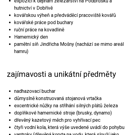
expozici k dějinám železářství na Podbrdsku a
hutnictví v Dobřívě
kovářskou výheň a předváděcí pracoviště kovářů
kovářské práce pod buchary
ruční práce na kovadlině
Hamernický den
pamětní síň Jindřicha Mošny (nachází se mimo areál
hamru)
zajímavosti a unikátní předměty
nadhazovací buchar
důmyslně konstruovaná stojanová vrtačka
excentrické nůžky na stříhání silných plátů železa
doplňkové hamernické stroje (brusky, dynamo)
dřevěný kazetový měch pro vyhřívací pec
čtyři vodní kola, která výše uvedené uvádí do pohybu
vantroky (dřevěná koryta na vodu, která slouží jako