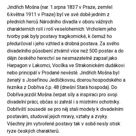
Jindřich Mošna (nar. 1.srpna 1837 v Praze, zemřel
6.května 1911 v Praze) byl ve své době jedním z
předních herců Národního divadla v oboru vážných
charakterních rolí i rolí veseloherních. Vrcholem jeho
tvorby pak byly postavy tragikomické, k čemuž ho
předurčoval i jeho vzhled a drobná postava. Za svého
divadelního působení ztvárnil více než 500 postav a do
dějin českého herectví se nesmazatelně zapsal jako
Harpagon v Lakomci, Vocílka ve Strakonickém dudákovi
nebo principál v Prodané nevěstě. Jindřich Mošna byl
ženatý s Josefínou Jedličkovou, dcerou hospodského a
řezníka z Dobříva č.p. 48 (dnešní Stará hospoda). Do
Dobříva jezdil Mošna čerpat síly a inspiraci pro svoji
divadelní práci, občas si zahrál i s místními ochotníky.
Dobřívští sousedé se pro něj stali modely k divadelním
postavám, studoval jejich mravy, vztahy a zvyky.
Všechny jím vytvořené postavy tak v sobě nesly otisk
ryze českých charakterů.