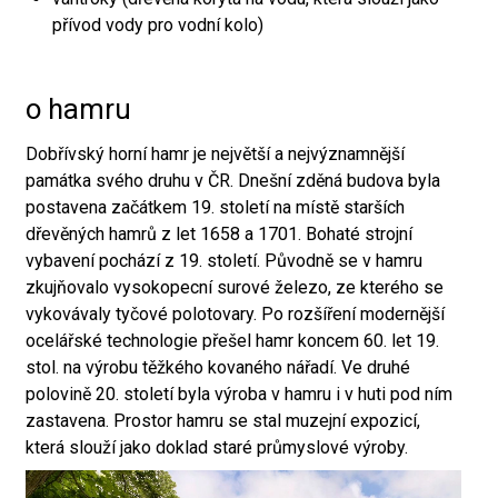
přívod vody pro vodní kolo)
o hamru
Dobřívský horní hamr je největší a nejvýznamnější
památka svého druhu v ČR. Dnešní zděná budova byla
postavena začátkem 19. století na místě starších
dřevěných hamrů z let 1658 a 1701. Bohaté strojní
vybavení pochází z 19. století. Původně se v hamru
zkujňovalo vysokopecní surové železo, ze kterého se
vykovávaly tyčové polotovary. Po rozšíření modernější
ocelářské technologie přešel hamr koncem 60. let 19.
stol. na výrobu těžkého kovaného nářadí. Ve druhé
polovině 20. století byla výroba v hamru i v huti pod ním
zastavena. Prostor hamru se stal muzejní expozicí,
která slouží jako doklad staré průmyslové výroby.