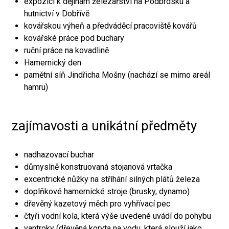
expozici k dějinám železářství na Podbrdsku a
hutnictví v Dobřívě
kovářskou výheň a předváděcí pracoviště kovářů
kovářské práce pod buchary
ruční práce na kovadlině
Hamernický den
pamětní síň Jindřicha Mošny (nachází se mimo areál
hamru)
zajímavosti a unikátní předměty
nadhazovací buchar
důmyslně konstruovaná stojanová vrtačka
excentrické nůžky na stříhání silných plátů železa
doplňkové hamernické stroje (brusky, dynamo)
dřevěný kazetový měch pro vyhřívací pec
čtyři vodní kola, která výše uvedené uvádí do pohybu
vantroky (dřevěná koryta na vodu, která slouží jako