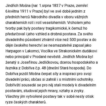
Jindřich Mošna (nar. 1.srpna 1837 v Praze, zemřel
6.května 1911 v Praze) byl ve své době jedním z
předních herců Národního divadla v oboru vážných
charakterních rolí i rolí veseloherních. Vrcholem jeho
tvorby pak byly postavy tragikomické, k čemuž ho
předurčoval i jeho vzhled a drobná postava. Za svého
divadelního působení ztvárnil více než 500 postav a do
dějin českého herectví se nesmazatelně zapsal jako
Harpagon v Lakomci, Vocílka ve Strakonickém dudákovi
nebo principál v Prodané nevěstě. Jindřich Mošna byl
ženatý s Josefínou Jedličkovou, dcerou hospodského a
řezníka z Dobříva č.p. 48 (dnešní Stará hospoda). Do
Dobříva jezdil Mošna čerpat síly a inspiraci pro svoji
divadelní práci, občas si zahrál i s místními ochotníky.
Dobřívští sousedé se pro něj stali modely k divadelním
postavám, studoval jejich mravy, vztahy a zvyky.
Všechny jím vytvořené postavy tak v sobě nesly otisk
ryze českých charakterů.