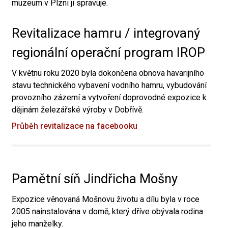
muzeum v Plzni ji spravuje.
Revitalizace hamru / integrovaný
regionální operační program IROP
V květnu roku 2020 byla dokončena obnova havarijního
stavu technického vybavení vodního hamru, vybudování
provozního zázemí a vytvoření doprovodné expozice k
dějinám železářské výroby v Dobřívě.
Průběh revitalizace na facebooku
Pamětní síň Jindřicha Mošny
Expozice věnovaná Mošnovu životu a dílu byla v roce
2005 nainstalována v domě, který dříve obývala rodina
jeho manželky.