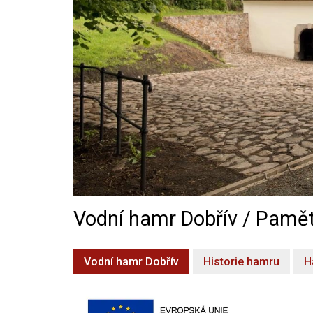
Vodní hamr Dobřív / Pamět
Vodní hamr Dobřív
Historie hamru
H