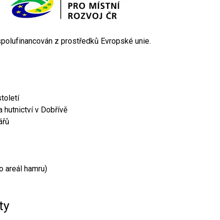
 spolufinancován z prostředků Evropské unie.
toletí
 hutnictví v Dobřívě
ářů
o areál hamru)
ty