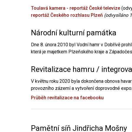
Toulavá kamera - reportáž České televize
(odvy
reportáž Českého rozhlasu Plzeň
(odvysíláno 1
Národní kulturní památka
Dne 8. února 2010 byl Vodní hamr v Dobřívě prohl
která je majetkem Plzeňského kraje a Západočesk
Revitalizace hamru / integrov
V květnu roku 2020 byla dokončena obnova havari
provozního zázemí a vytvoření doprovodné expoz
Průběh revitalizace na facebooku
Pamětní síň Jindřicha Mošny