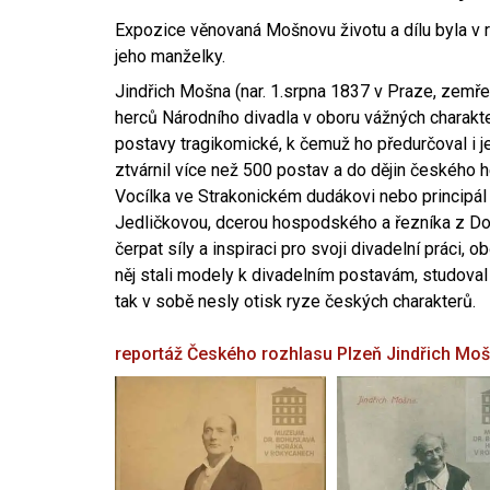
Expozice věnovaná Mošnovu životu a dílu byla v r
jeho manželky.
Jindřich Mošna (nar. 1.srpna 1837 v Praze, zemře
herců Národního divadla v oboru vážných charakter
postavy tragikomické, k čemuž ho předurčoval i 
ztvárnil více než 500 postav a do dějin českého
Vocílka ve Strakonickém dudákovi nebo principál
Jedličkovou, dcerou hospodského a řezníka z Dob
čerpat síly a inspiraci pro svoji divadelní práci, 
něj stali modely k divadelním postavám, studoval
tak v sobě nesly otisk ryze českých charakterů.
reportáž Českého rozhlasu Plzeň
Jindřich Mo