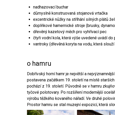
nadhazovací buchar
důmyslně konstruovaná stojanová vrtačka
excentrické nůžky na stříhání silných plátů že
doplňkové hamernické stroje (brusky, dynamo
dřevěný kazetový měch pro vyhřívací pec
čtyři vodní kola, která výše uvedené uvádí do
vantroky (dřevěná koryta na vodu, která slouží
o hamru
Dobřívský horní hamr je největší a nejvýznamněj
postavena začátkem 19. století na místě starších
pochází z 19. století. Původně se v hamru zkujň
tyčové polotovary. Po rozšíření modernější ocelář
výrobu těžkého kovaného nářadí. Ve druhé polovině
Prostor hamru se stal muzejní expozicí, která sl