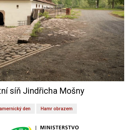
ní síň Jindřicha Mošny
amernický den
Hamr obrazem