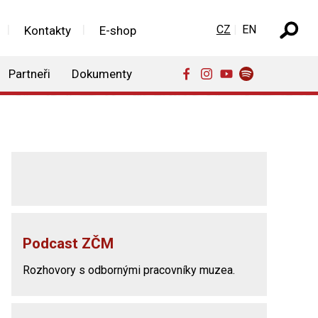
Zvolte jazyk
CZ
EN
Kontakty
E-shop
Partneři
Dokumenty
Podcast ZČM
Rozhovory s odbornými pracovníky muzea.