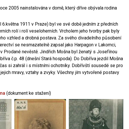
oce 2005 nainstalována v domě, který dříve obývala rodina
l 6.května 1911 v Praze) byl ve své době jedním z předních
ních rolí i rolí veseloherních. Vrcholem jeho tvorby pak byly
jeho vzhled a drobná postava. Za svého divadelního působení
 herectví se nesmazatelně zapsal jako Harpagon v Lakomci,
 v Prodané nevěstě. Jindřich Mošna byl ženatý s Josefínou
říva č.p. 48 (dnešní Stará hospoda). Do Dobříva jezdil Mošna
občas si zahrál i s místními ochotníky. Dobřívští sousedé se pro
 jejich mravy, vztahy a zvyky. Všechny jím vytvořené postavy
šna
(dokument ke stažení)