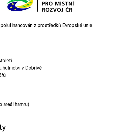
 spolufinancován z prostředků Evropské unie.
toletí
 hutnictví v Dobřívě
ářů
o areál hamru)
ty