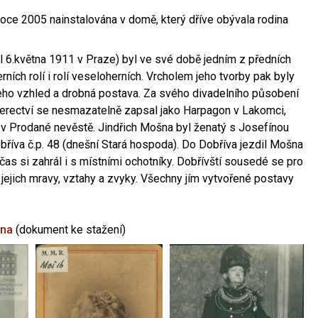
oce 2005 nainstalována v domě, který dříve obývala rodina
l 6.května 1911 v Praze) byl ve své době jedním z předních
ních rolí i rolí veseloherních. Vrcholem jeho tvorby pak byly
jeho vzhled a drobná postava. Za svého divadelního působení
 herectví se nesmazatelně zapsal jako Harpagon v Lakomci,
 v Prodané nevěstě. Jindřich Mošna byl ženatý s Josefínou
říva č.p. 48 (dnešní Stará hospoda). Do Dobříva jezdil Mošna
občas si zahrál i s místními ochotníky. Dobřívští sousedé se pro
 jejich mravy, vztahy a zvyky. Všechny jím vytvořené postavy
šna
(dokument ke stažení)