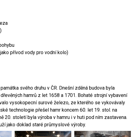
leza
)
 pohybu
 jako přívod vody pro vodní kolo)
ší památka svého druhu v ČR. Dnešní zděná budova byla
 dřevěných hamrů z let 1658 a 1701. Bohaté strojní vybavení
ovalo vysokopecní surové železo, ze kterého se vykovávaly
ské technologie přešel hamr koncem 60. let 19. stol. na
 20. století byla výroba v hamru i v huti pod ním zastavena.
ouží jako doklad staré průmyslové výroby.