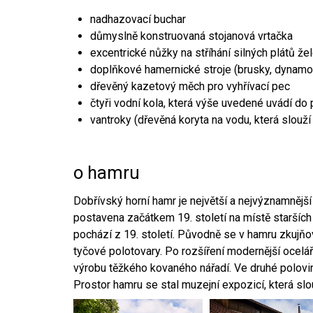
nadhazovací buchar
důmyslně konstruovaná stojanová vrtačka
excentrické nůžky na stříhání silných plátů že
doplňkové hamernické stroje (brusky, dynamo
dřevěný kazetový měch pro vyhřívací pec
čtyři vodní kola, která výše uvedené uvádí do
vantroky (dřevěná koryta na vodu, která slouží
o hamru
Dobřívský horní hamr je největší a nejvýznamněj
postavena začátkem 19. století na místě starších
pochází z 19. století. Původně se v hamru zkujň
tyčové polotovary. Po rozšíření modernější ocelář
výrobu těžkého kovaného nářadí. Ve druhé polovině
Prostor hamru se stal muzejní expozicí, která sl