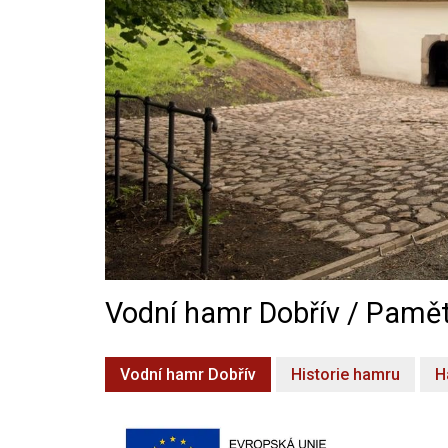
Vodní hamr Dobřív / Pamět
Vodní hamr Dobřív
Historie hamru
H