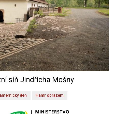
ní síň Jindřicha Mošny
amernický den
Hamr obrazem