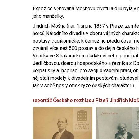
Expozice věnovaná Mošnovu životu a dílu byla v r
jeho manželky.
Jindřich Mošna (nar. 1.srpna 1837 v Praze, zemře
herců Národního divadla v oboru vážných charakter
postavy tragikomické, k čemuž ho předurčoval i 
ztvárnil více než 500 postav a do dějin českého
Vocílka ve Strakonickém dudákovi nebo principál
Jedličkovou, dcerou hospodského a řezníka z Dob
čerpat síly a inspiraci pro svoji divadelní práci, 
něj stali modely k divadelním postavám, studoval
tak v sobě nesly otisk ryze českých charakterů.
reportáž Českého rozhlasu Plzeň
Jindřich Mo