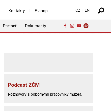
Zvolte jazyk
CZ
EN
Kontakty
E-shop
Partneři
Dokumenty
Podcast ZČM
Rozhovory s odbornými pracovníky muzea.