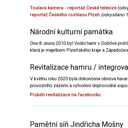
Toulavá kamera - reportáž České televize
(odvy
reportáž Českého rozhlasu Plzeň
(odvysíláno 1
Národní kulturní památka
Dne 8. února 2010 byl Vodní hamr v Dobřívě prohl
která je majetkem Plzeňského kraje a Západočesk
Revitalizace hamru / integrov
V květnu roku 2020 byla dokončena obnova havari
provozního zázemí a vytvoření doprovodné expoz
Průběh revitalizace na facebooku
Pamětní síň Jindřicha Mošny