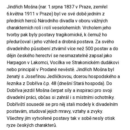
Jindřich Mošna (nar. 1.srpna 1837 v Praze, zemřel
6.května 1911 v Praze) byl ve své době jedním z
předních herců Národního divadla v oboru vážných
charakterních rolí i rolí veseloherních. Vrcholem jeho
tvorby pak byly postavy tragikomické, k čemuž ho
předurčoval i jeho vzhled a drobná postava. Za svého
divadelního působení ztvárnil více než 500 postav a do
dějin českého herectví se nesmazatelně zapsal jako
Harpagon v Lakomci, Vocílka ve Strakonickém dudákovi
nebo principál v Prodané nevěstě. Jindřich Mošna byl
ženatý s Josefínou Jedličkovou, dcerou hospodského a
řezníka z Dobříva č.p. 48 (dnešní Stará hospoda). Do
Dobříva jezdil Mošna čerpat síly a inspiraci pro svoji
divadelní práci, občas si zahrál i s místními ochotníky.
Dobřívští sousedé se pro něj stali modely k divadelním
postavám, studoval jejich mravy, vztahy a zvyky.
Všechny jím vytvořené postavy tak v sobě nesly otisk
ryze českých charakterů.