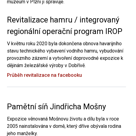
muzeum v Plzni ji spravuje.
Revitalizace hamru / integrovaný
regionální operační program IROP
V květnu roku 2020 byla dokončena obnova havarijního
stavu technického vybavení vodního hamru, vybudování
provozního zázemí a vytvoření doprovodné expozice k
dějinám železářské výroby v Dobřívě.
Průběh revitalizace na facebooku
Pamětní síň Jindřicha Mošny
Expozice věnovaná Mošnovu životu a dílu byla v roce
2005 nainstalována v domě, který dříve obývala rodina
jeho manželky.