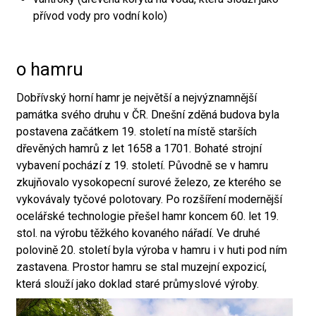
přívod vody pro vodní kolo)
o hamru
Dobřívský horní hamr je největší a nejvýznamnější
památka svého druhu v ČR. Dnešní zděná budova byla
postavena začátkem 19. století na místě starších
dřevěných hamrů z let 1658 a 1701. Bohaté strojní
vybavení pochází z 19. století. Původně se v hamru
zkujňovalo vysokopecní surové železo, ze kterého se
vykovávaly tyčové polotovary. Po rozšíření modernější
ocelářské technologie přešel hamr koncem 60. let 19.
stol. na výrobu těžkého kovaného nářadí. Ve druhé
polovině 20. století byla výroba v hamru i v huti pod ním
zastavena. Prostor hamru se stal muzejní expozicí,
která slouží jako doklad staré průmyslové výroby.