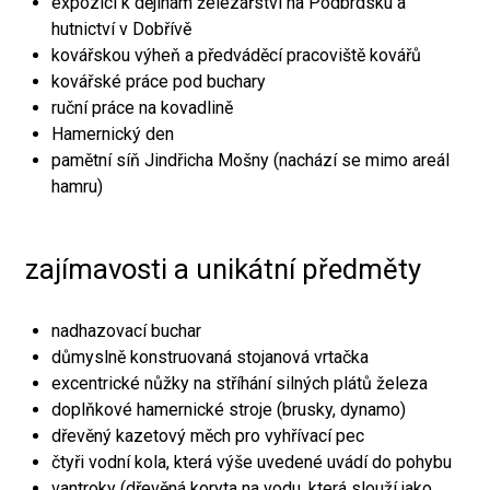
expozici k dějinám železářství na Podbrdsku a
hutnictví v Dobřívě
kovářskou výheň a předváděcí pracoviště kovářů
kovářské práce pod buchary
ruční práce na kovadlině
Hamernický den
pamětní síň Jindřicha Mošny (nachází se mimo areál
hamru)
zajímavosti a unikátní předměty
nadhazovací buchar
důmyslně konstruovaná stojanová vrtačka
excentrické nůžky na stříhání silných plátů železa
doplňkové hamernické stroje (brusky, dynamo)
dřevěný kazetový měch pro vyhřívací pec
čtyři vodní kola, která výše uvedené uvádí do pohybu
vantroky (dřevěná koryta na vodu, která slouží jako