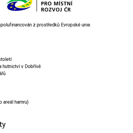
 spolufinancován z prostředků Evropské unie.
toletí
 hutnictví v Dobřívě
ářů
o areál hamru)
ty