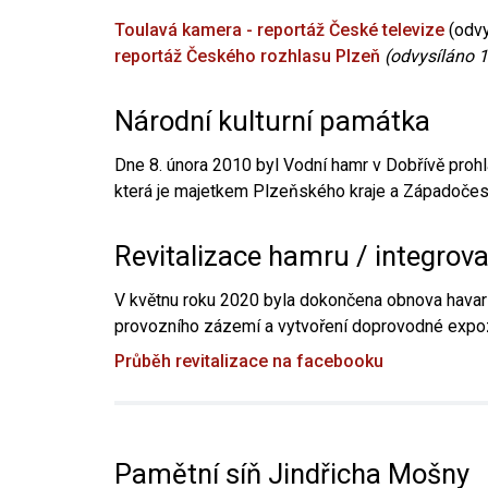
Toulavá kamera - reportáž České televize
(odvy
reportáž Českého rozhlasu Plzeň
(odvysíláno 1
Národní kulturní památka
Dne 8. února 2010 byl Vodní hamr v Dobřívě prohl
která je majetkem Plzeňského kraje a Západočesk
Revitalizace hamru / integrov
V květnu roku 2020 byla dokončena obnova havari
provozního zázemí a vytvoření doprovodné expoz
Průběh revitalizace na facebooku
Pamětní síň Jindřicha Mošny