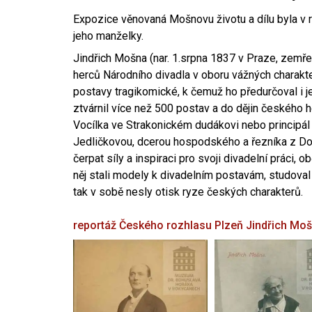
Expozice věnovaná Mošnovu životu a dílu byla v r
jeho manželky.
Jindřich Mošna (nar. 1.srpna 1837 v Praze, zemře
herců Národního divadla v oboru vážných charakter
postavy tragikomické, k čemuž ho předurčoval i 
ztvárnil více než 500 postav a do dějin českého
Vocílka ve Strakonickém dudákovi nebo principál
Jedličkovou, dcerou hospodského a řezníka z Dob
čerpat síly a inspiraci pro svoji divadelní práci, 
něj stali modely k divadelním postavám, studoval
tak v sobě nesly otisk ryze českých charakterů.
reportáž Českého rozhlasu Plzeň
Jindřich Mo