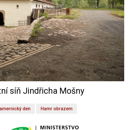
ní síň Jindřicha Mošny
amernický den
Hamr obrazem