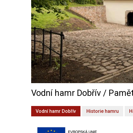
Vodní hamr Dobřív / Pamět
Vodní hamr Dobřív
Historie hamru
H