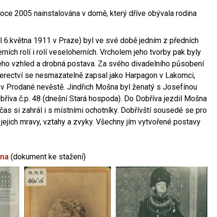
oce 2005 nainstalována v domě, který dříve obývala rodina
l 6.května 1911 v Praze) byl ve své době jedním z předních
ních rolí i rolí veseloherních. Vrcholem jeho tvorby pak byly
jeho vzhled a drobná postava. Za svého divadelního působení
 herectví se nesmazatelně zapsal jako Harpagon v Lakomci,
 v Prodané nevěstě. Jindřich Mošna byl ženatý s Josefínou
říva č.p. 48 (dnešní Stará hospoda). Do Dobříva jezdil Mošna
občas si zahrál i s místními ochotníky. Dobřívští sousedé se pro
 jejich mravy, vztahy a zvyky. Všechny jím vytvořené postavy
šna
(dokument ke stažení)