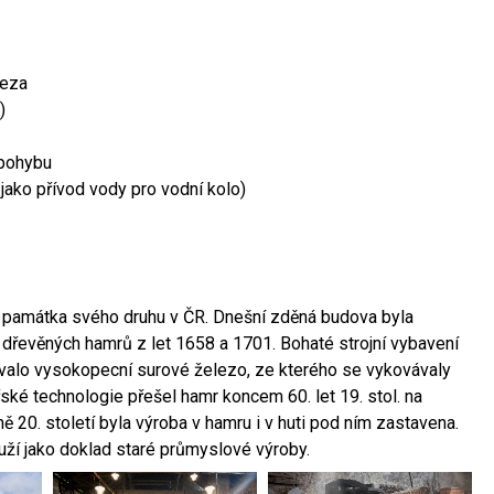
leza
)
 pohybu
 jako přívod vody pro vodní kolo)
ší památka svého druhu v ČR. Dnešní zděná budova byla
 dřevěných hamrů z let 1658 a 1701. Bohaté strojní vybavení
ovalo vysokopecní surové železo, ze kterého se vykovávaly
ské technologie přešel hamr koncem 60. let 19. stol. na
 20. století byla výroba v hamru i v huti pod ním zastavena.
ouží jako doklad staré průmyslové výroby.