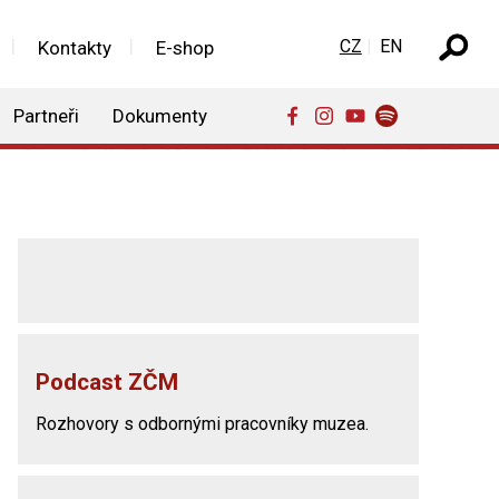
Zvolte jazyk
CZ
EN
Kontakty
E-shop
Partneři
Dokumenty
Podcast ZČM
Rozhovory s odbornými pracovníky muzea.