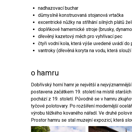
nadhazovací buchar
důmyslně konstruovaná stojanová vrtačka
excentrické nůžky na stříhání silných plátů že
doplňkové hamernické stroje (brusky, dynamo
dřevěný kazetový měch pro vyhřívací pec
čtyři vodní kola, která výše uvedené uvádí do
vantroky (dřevěná koryta na vodu, která slouží
o hamru
Dobřívský horní hamr je největší a nejvýznamněj
postavena začátkem 19. století na místě starších
pochází z 19. století. Původně se v hamru zkujň
tyčové polotovary. Po rozšíření modernější ocelář
výrobu těžkého kovaného nářadí. Ve druhé polovině
Prostor hamru se stal muzejní expozicí, která sl