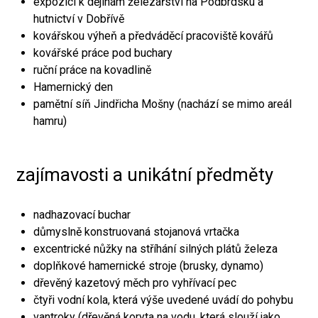
expozici k dějinám železářství na Podbrdsku a
hutnictví v Dobřívě
kovářskou výheň a předváděcí pracoviště kovářů
kovářské práce pod buchary
ruční práce na kovadlině
Hamernický den
pamětní síň Jindřicha Mošny (nachází se mimo areál
hamru)
zajímavosti a unikátní předměty
nadhazovací buchar
důmyslně konstruovaná stojanová vrtačka
excentrické nůžky na stříhání silných plátů železa
doplňkové hamernické stroje (brusky, dynamo)
dřevěný kazetový měch pro vyhřívací pec
čtyři vodní kola, která výše uvedené uvádí do pohybu
vantroky (dřevěná koryta na vodu, která slouží jako