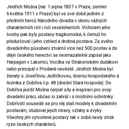
Jindřich Mošna (nar. 1.srpna 1837 v Praze, zemřel
6.května 1911 v Praze) byl ve své době jedním z
předních herců Národního divadla v oboru vážných
charakterních rolí i rolí veseloherních. Vrcholem jeho
tvorby pak byly postavy tragikomické, k čemuž ho
předurčoval i jeho vzhled a drobná postava. Za svého
divadelního působení ztvárnil více než 500 postav a do
dějin českého herectví se nesmazatelně zapsal jako
Harpagon v Lakomci, Vocílka ve Strakonickém dudákovi
nebo principál v Prodané nevěstě. Jindřich Mošna byl
ženatý s Josefínou Jedličkovou, dcerou hospodského a
řezníka z Dobříva č.p. 48 (dnešní Stará hospoda). Do
Dobříva jezdil Mošna čerpat síly a inspiraci pro svoji
divadelní práci, občas si zahrál i s místními ochotníky.
Dobřívští sousedé se pro něj stali modely k divadelním
postavám, studoval jejich mravy, vztahy a zvyky.
Všechny jím vytvořené postavy tak v sobě nesly otisk
ryze českých charakterů.