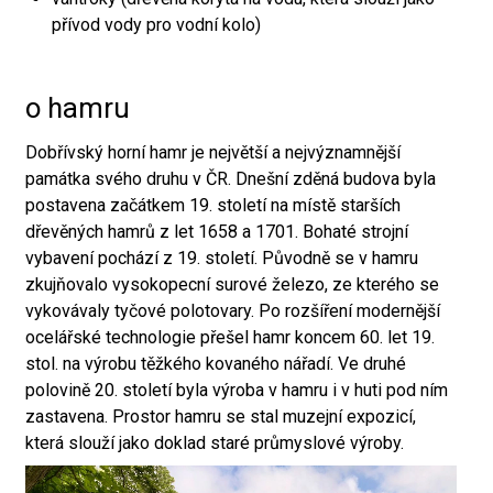
přívod vody pro vodní kolo)
o hamru
Dobřívský horní hamr je největší a nejvýznamnější
památka svého druhu v ČR. Dnešní zděná budova byla
postavena začátkem 19. století na místě starších
dřevěných hamrů z let 1658 a 1701. Bohaté strojní
vybavení pochází z 19. století. Původně se v hamru
zkujňovalo vysokopecní surové železo, ze kterého se
vykovávaly tyčové polotovary. Po rozšíření modernější
ocelářské technologie přešel hamr koncem 60. let 19.
stol. na výrobu těžkého kovaného nářadí. Ve druhé
polovině 20. století byla výroba v hamru i v huti pod ním
zastavena. Prostor hamru se stal muzejní expozicí,
která slouží jako doklad staré průmyslové výroby.