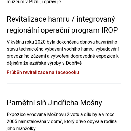
muzeum v Plzni ji spravuje.
Revitalizace hamru / integrovaný
regionální operační program IROP
V květnu roku 2020 byla dokončena obnova havarijního
stavu technického vybavení vodního hamru, vybudování
provozního zázemí a vytvoření doprovodné expozice k
dějinám železářské výroby v Dobřívě.
Průběh revitalizace na facebooku
Pamětní síň Jindřicha Mošny
Expozice věnovaná Mošnovu životu a dílu byla v roce
2005 nainstalována v domě, který dříve obývala rodina
jeho manželky.