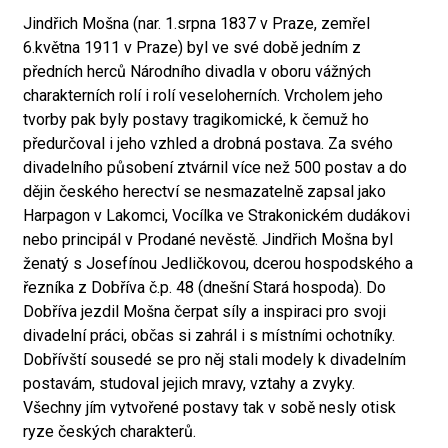
Jindřich Mošna (nar. 1.srpna 1837 v Praze, zemřel
6.května 1911 v Praze) byl ve své době jedním z
předních herců Národního divadla v oboru vážných
charakterních rolí i rolí veseloherních. Vrcholem jeho
tvorby pak byly postavy tragikomické, k čemuž ho
předurčoval i jeho vzhled a drobná postava. Za svého
divadelního působení ztvárnil více než 500 postav a do
dějin českého herectví se nesmazatelně zapsal jako
Harpagon v Lakomci, Vocílka ve Strakonickém dudákovi
nebo principál v Prodané nevěstě. Jindřich Mošna byl
ženatý s Josefínou Jedličkovou, dcerou hospodského a
řezníka z Dobříva č.p. 48 (dnešní Stará hospoda). Do
Dobříva jezdil Mošna čerpat síly a inspiraci pro svoji
divadelní práci, občas si zahrál i s místními ochotníky.
Dobřívští sousedé se pro něj stali modely k divadelním
postavám, studoval jejich mravy, vztahy a zvyky.
Všechny jím vytvořené postavy tak v sobě nesly otisk
ryze českých charakterů.