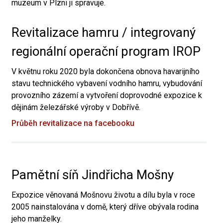
muzeum v Plzni ji spravuje.
Revitalizace hamru / integrovaný
regionální operační program IROP
V květnu roku 2020 byla dokončena obnova havarijního
stavu technického vybavení vodního hamru, vybudování
provozního zázemí a vytvoření doprovodné expozice k
dějinám železářské výroby v Dobřívě.
Průběh revitalizace na facebooku
Pamětní síň Jindřicha Mošny
Expozice věnovaná Mošnovu životu a dílu byla v roce
2005 nainstalována v domě, který dříve obývala rodina
jeho manželky.