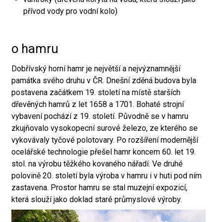
přívod vody pro vodní kolo)
o hamru
Dobřívský horní hamr je největší a nejvýznamnější
památka svého druhu v ČR. Dnešní zděná budova byla
postavena začátkem 19. století na místě starších
dřevěných hamrů z let 1658 a 1701. Bohaté strojní
vybavení pochází z 19. století. Původně se v hamru
zkujňovalo vysokopecní surové železo, ze kterého se
vykovávaly tyčové polotovary. Po rozšíření modernější
ocelářské technologie přešel hamr koncem 60. let 19.
stol. na výrobu těžkého kovaného nářadí. Ve druhé
polovině 20. století byla výroba v hamru i v huti pod ním
zastavena. Prostor hamru se stal muzejní expozicí,
která slouží jako doklad staré průmyslové výroby.