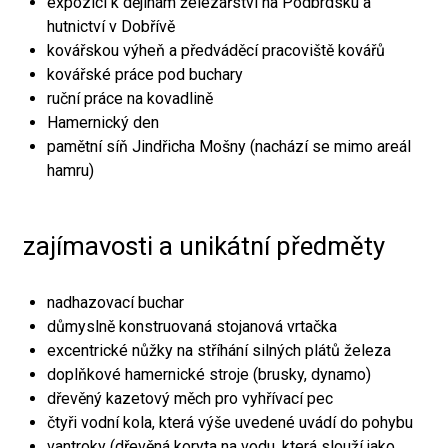
expozici k dějinám železářství na Podbrdsku a
hutnictví v Dobřívě
kovářskou výheň a předváděcí pracoviště kovářů
kovářské práce pod buchary
ruční práce na kovadlině
Hamernický den
pamětní síň Jindřicha Mošny (nachází se mimo areál
hamru)
zajímavosti a unikátní předměty
nadhazovací buchar
důmyslně konstruovaná stojanová vrtačka
excentrické nůžky na stříhání silných plátů železa
doplňkové hamernické stroje (brusky, dynamo)
dřevěný kazetový měch pro vyhřívací pec
čtyři vodní kola, která výše uvedené uvádí do pohybu
vantroky (dřevěná koryta na vodu, která slouží jako