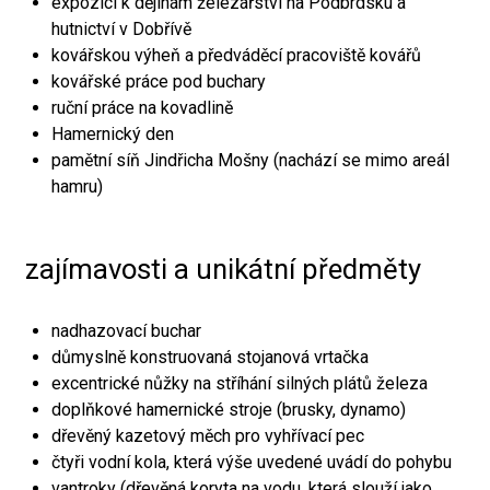
expozici k dějinám železářství na Podbrdsku a
hutnictví v Dobřívě
kovářskou výheň a předváděcí pracoviště kovářů
kovářské práce pod buchary
ruční práce na kovadlině
Hamernický den
pamětní síň Jindřicha Mošny (nachází se mimo areál
hamru)
zajímavosti a unikátní předměty
nadhazovací buchar
důmyslně konstruovaná stojanová vrtačka
excentrické nůžky na stříhání silných plátů železa
doplňkové hamernické stroje (brusky, dynamo)
dřevěný kazetový měch pro vyhřívací pec
čtyři vodní kola, která výše uvedené uvádí do pohybu
vantroky (dřevěná koryta na vodu, která slouží jako