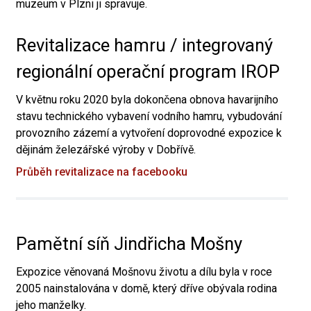
muzeum v Plzni ji spravuje.
Revitalizace hamru / integrovaný
regionální operační program IROP
V květnu roku 2020 byla dokončena obnova havarijního
stavu technického vybavení vodního hamru, vybudování
provozního zázemí a vytvoření doprovodné expozice k
dějinám železářské výroby v Dobřívě.
Průběh revitalizace na facebooku
Pamětní síň Jindřicha Mošny
Expozice věnovaná Mošnovu životu a dílu byla v roce
2005 nainstalována v domě, který dříve obývala rodina
jeho manželky.