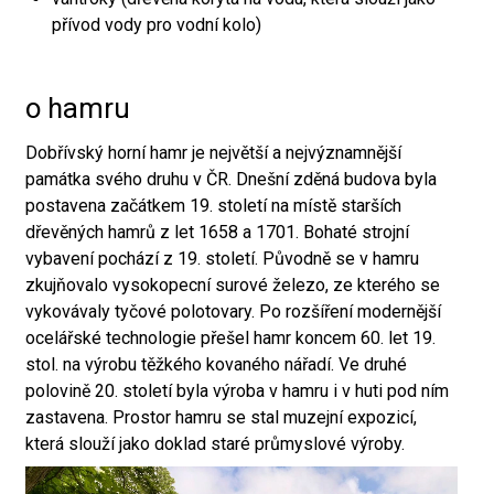
přívod vody pro vodní kolo)
o hamru
Dobřívský horní hamr je největší a nejvýznamnější
památka svého druhu v ČR. Dnešní zděná budova byla
postavena začátkem 19. století na místě starších
dřevěných hamrů z let 1658 a 1701. Bohaté strojní
vybavení pochází z 19. století. Původně se v hamru
zkujňovalo vysokopecní surové železo, ze kterého se
vykovávaly tyčové polotovary. Po rozšíření modernější
ocelářské technologie přešel hamr koncem 60. let 19.
stol. na výrobu těžkého kovaného nářadí. Ve druhé
polovině 20. století byla výroba v hamru i v huti pod ním
zastavena. Prostor hamru se stal muzejní expozicí,
která slouží jako doklad staré průmyslové výroby.