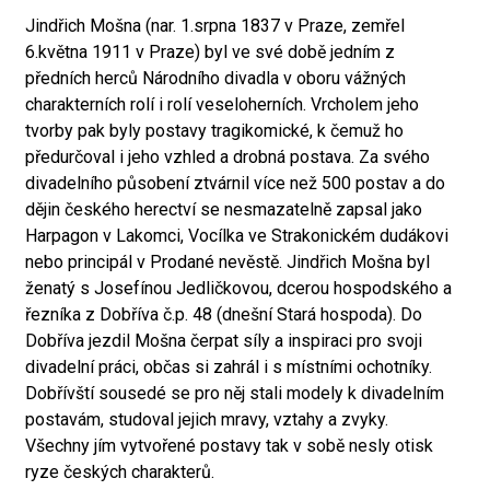
Jindřich Mošna (nar. 1.srpna 1837 v Praze, zemřel
6.května 1911 v Praze) byl ve své době jedním z
předních herců Národního divadla v oboru vážných
charakterních rolí i rolí veseloherních. Vrcholem jeho
tvorby pak byly postavy tragikomické, k čemuž ho
předurčoval i jeho vzhled a drobná postava. Za svého
divadelního působení ztvárnil více než 500 postav a do
dějin českého herectví se nesmazatelně zapsal jako
Harpagon v Lakomci, Vocílka ve Strakonickém dudákovi
nebo principál v Prodané nevěstě. Jindřich Mošna byl
ženatý s Josefínou Jedličkovou, dcerou hospodského a
řezníka z Dobříva č.p. 48 (dnešní Stará hospoda). Do
Dobříva jezdil Mošna čerpat síly a inspiraci pro svoji
divadelní práci, občas si zahrál i s místními ochotníky.
Dobřívští sousedé se pro něj stali modely k divadelním
postavám, studoval jejich mravy, vztahy a zvyky.
Všechny jím vytvořené postavy tak v sobě nesly otisk
ryze českých charakterů.