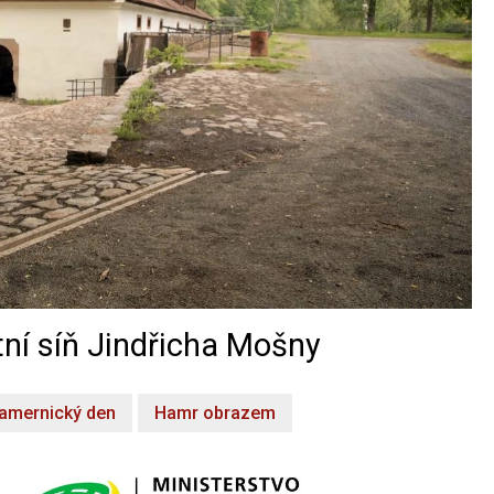
ní síň Jindřicha Mošny
amernický den
Hamr obrazem