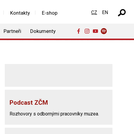
Zvolte jazyk
CZ
EN
Kontakty
E-shop
Partneři
Dokumenty
Podcast ZČM
Rozhovory s odbornými pracovníky muzea.