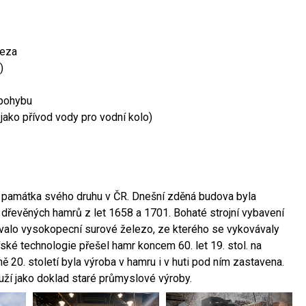
leza
)
 pohybu
 jako přívod vody pro vodní kolo)
ší památka svého druhu v ČR. Dnešní zděná budova byla
 dřevěných hamrů z let 1658 a 1701. Bohaté strojní vybavení
ovalo vysokopecní surové železo, ze kterého se vykovávaly
ské technologie přešel hamr koncem 60. let 19. stol. na
 20. století byla výroba v hamru i v huti pod ním zastavena.
ouží jako doklad staré průmyslové výroby.