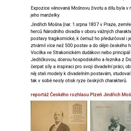
Expozice věnovaná Mošnovu životu a dílu byla v r
jeho manželky.
Jindřich Mošna (nar. 1.srpna 1837 v Praze, zemře
herců Národního divadla v oboru vážných charakter
postavy tragikomické, k čemuž ho předurčoval i 
ztvárnil více než 500 postav a do dějin českého
Vocílka ve Strakonickém dudákovi nebo principál
Jedličkovou, dcerou hospodského a řezníka z Dob
čerpat síly a inspiraci pro svoji divadelní práci, 
něj stali modely k divadelním postavám, studoval
tak v sobě nesly otisk ryze českých charakterů.
reportáž Českého rozhlasu Plzeň
Jindřich Mo