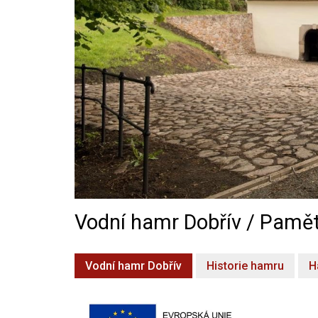
Vodní hamr Dobřív / Pamět
Vodní hamr Dobřív
Historie hamru
H