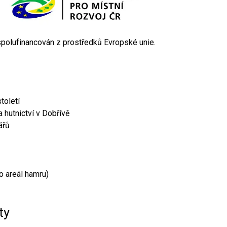
 spolufinancován z prostředků Evropské unie.
toletí
 hutnictví v Dobřívě
ářů
o areál hamru)
ty