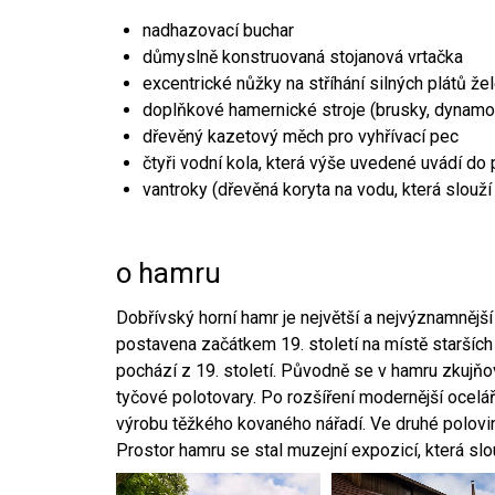
nadhazovací buchar
důmyslně konstruovaná stojanová vrtačka
excentrické nůžky na stříhání silných plátů že
doplňkové hamernické stroje (brusky, dynamo
dřevěný kazetový měch pro vyhřívací pec
čtyři vodní kola, která výše uvedené uvádí do
vantroky (dřevěná koryta na vodu, která slouží
o hamru
Dobřívský horní hamr je největší a nejvýznamněj
postavena začátkem 19. století na místě starších
pochází z 19. století. Původně se v hamru zkujň
tyčové polotovary. Po rozšíření modernější ocelář
výrobu těžkého kovaného nářadí. Ve druhé polovině
Prostor hamru se stal muzejní expozicí, která sl