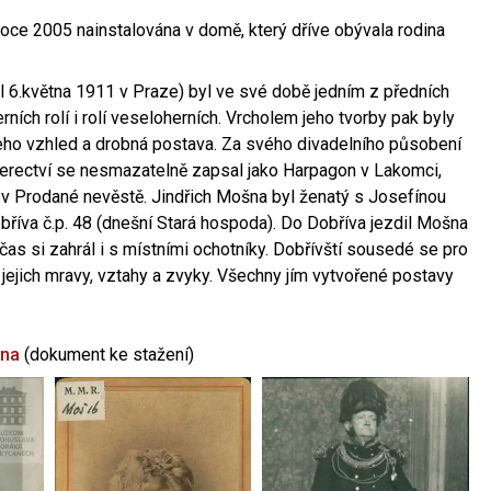
oce 2005 nainstalována v domě, který dříve obývala rodina
l 6.května 1911 v Praze) byl ve své době jedním z předních
ních rolí i rolí veseloherních. Vrcholem jeho tvorby pak byly
jeho vzhled a drobná postava. Za svého divadelního působení
 herectví se nesmazatelně zapsal jako Harpagon v Lakomci,
 v Prodané nevěstě. Jindřich Mošna byl ženatý s Josefínou
říva č.p. 48 (dnešní Stará hospoda). Do Dobříva jezdil Mošna
občas si zahrál i s místními ochotníky. Dobřívští sousedé se pro
 jejich mravy, vztahy a zvyky. Všechny jím vytvořené postavy
šna
(dokument ke stažení)