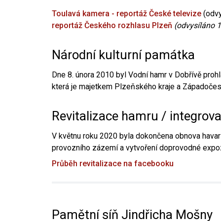
Toulavá kamera - reportáž České televize
(odvy
reportáž Českého rozhlasu Plzeň
(odvysíláno 1
Národní kulturní památka
Dne 8. února 2010 byl Vodní hamr v Dobřívě prohl
která je majetkem Plzeňského kraje a Západočesk
Revitalizace hamru / integrov
V květnu roku 2020 byla dokončena obnova havari
provozního zázemí a vytvoření doprovodné expoz
Průběh revitalizace na facebooku
Pamětní síň Jindřicha Mošny