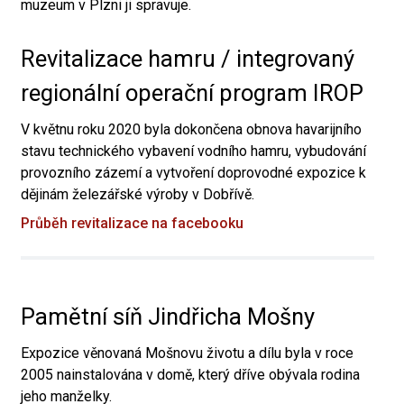
muzeum v Plzni ji spravuje.
Revitalizace hamru / integrovaný
regionální operační program IROP
V květnu roku 2020 byla dokončena obnova havarijního
stavu technického vybavení vodního hamru, vybudování
provozního zázemí a vytvoření doprovodné expozice k
dějinám železářské výroby v Dobřívě.
Průběh revitalizace na facebooku
Pamětní síň Jindřicha Mošny
Expozice věnovaná Mošnovu životu a dílu byla v roce
2005 nainstalována v domě, který dříve obývala rodina
jeho manželky.