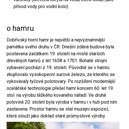
přívod vody pro vodní kolo)
o hamru
Dobřívský horní hamr je největší a nejvýznamnější
památka svého druhu v ČR. Dnešní zděná budova byla
postavena začátkem 19. století na místě starších
dřevěných hamrů z let 1658 a 1701. Bohaté strojní
vybavení pochází z 19. století. Původně se v hamru
zkujňovalo vysokopecní surové železo, ze kterého se
vykovávaly tyčové polotovary. Po rozšíření modernější
ocelářské technologie přešel hamr koncem 60. let 19.
stol. na výrobu těžkého kovaného nářadí. Ve druhé
polovině 20. století byla výroba v hamru i v huti pod ním
zastavena. Prostor hamru se stal muzejní expozicí,
která slouží jako doklad staré průmyslové výroby.