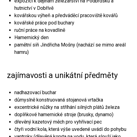
expozici k dějinám železářství na Podbrdsku a
hutnictví v Dobřívě
kovářskou výheň a předváděcí pracoviště kovářů
kovářské práce pod buchary
ruční práce na kovadlině
Hamernický den
pamětní síň Jindřicha Mošny (nachází se mimo areál
hamru)
zajímavosti a unikátní předměty
nadhazovací buchar
důmyslně konstruovaná stojanová vrtačka
excentrické nůžky na stříhání silných plátů železa
doplňkové hamernické stroje (brusky, dynamo)
dřevěný kazetový měch pro vyhřívací pec
čtyři vodní kola, která výše uvedené uvádí do pohybu
vantroky (dřevěná koryta na vodu, která slouží jako