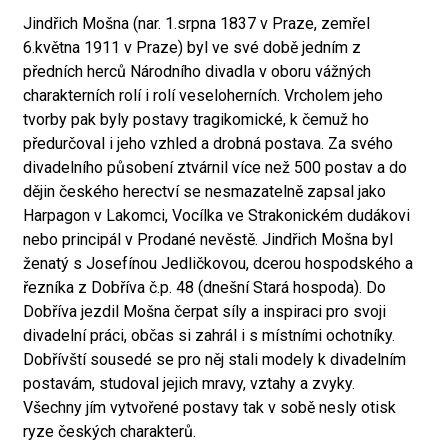
Jindřich Mošna (nar. 1.srpna 1837 v Praze, zemřel
6.května 1911 v Praze) byl ve své době jedním z
předních herců Národního divadla v oboru vážných
charakterních rolí i rolí veseloherních. Vrcholem jeho
tvorby pak byly postavy tragikomické, k čemuž ho
předurčoval i jeho vzhled a drobná postava. Za svého
divadelního působení ztvárnil více než 500 postav a do
dějin českého herectví se nesmazatelně zapsal jako
Harpagon v Lakomci, Vocílka ve Strakonickém dudákovi
nebo principál v Prodané nevěstě. Jindřich Mošna byl
ženatý s Josefínou Jedličkovou, dcerou hospodského a
řezníka z Dobříva č.p. 48 (dnešní Stará hospoda). Do
Dobříva jezdil Mošna čerpat síly a inspiraci pro svoji
divadelní práci, občas si zahrál i s místními ochotníky.
Dobřívští sousedé se pro něj stali modely k divadelním
postavám, studoval jejich mravy, vztahy a zvyky.
Všechny jím vytvořené postavy tak v sobě nesly otisk
ryze českých charakterů.