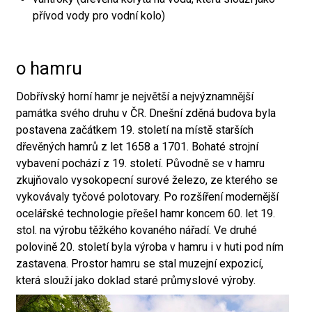
přívod vody pro vodní kolo)
o hamru
Dobřívský horní hamr je největší a nejvýznamnější
památka svého druhu v ČR. Dnešní zděná budova byla
postavena začátkem 19. století na místě starších
dřevěných hamrů z let 1658 a 1701. Bohaté strojní
vybavení pochází z 19. století. Původně se v hamru
zkujňovalo vysokopecní surové železo, ze kterého se
vykovávaly tyčové polotovary. Po rozšíření modernější
ocelářské technologie přešel hamr koncem 60. let 19.
stol. na výrobu těžkého kovaného nářadí. Ve druhé
polovině 20. století byla výroba v hamru i v huti pod ním
zastavena. Prostor hamru se stal muzejní expozicí,
která slouží jako doklad staré průmyslové výroby.