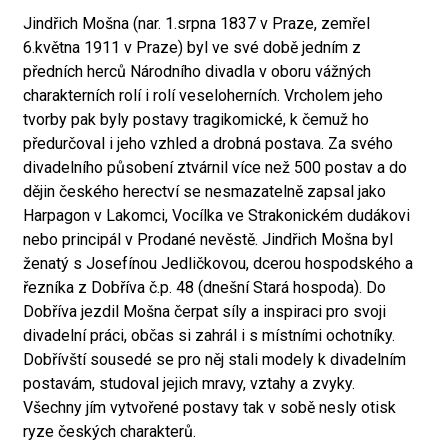
Jindřich Mošna (nar. 1.srpna 1837 v Praze, zemřel
6.května 1911 v Praze) byl ve své době jedním z
předních herců Národního divadla v oboru vážných
charakterních rolí i rolí veseloherních. Vrcholem jeho
tvorby pak byly postavy tragikomické, k čemuž ho
předurčoval i jeho vzhled a drobná postava. Za svého
divadelního působení ztvárnil více než 500 postav a do
dějin českého herectví se nesmazatelně zapsal jako
Harpagon v Lakomci, Vocílka ve Strakonickém dudákovi
nebo principál v Prodané nevěstě. Jindřich Mošna byl
ženatý s Josefínou Jedličkovou, dcerou hospodského a
řezníka z Dobříva č.p. 48 (dnešní Stará hospoda). Do
Dobříva jezdil Mošna čerpat síly a inspiraci pro svoji
divadelní práci, občas si zahrál i s místními ochotníky.
Dobřívští sousedé se pro něj stali modely k divadelním
postavám, studoval jejich mravy, vztahy a zvyky.
Všechny jím vytvořené postavy tak v sobě nesly otisk
ryze českých charakterů.