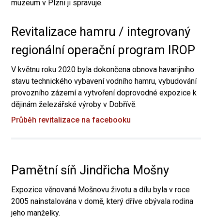
muzeum v Plzni ji spravuje.
Revitalizace hamru / integrovaný
regionální operační program IROP
V květnu roku 2020 byla dokončena obnova havarijního
stavu technického vybavení vodního hamru, vybudování
provozního zázemí a vytvoření doprovodné expozice k
dějinám železářské výroby v Dobřívě.
Průběh revitalizace na facebooku
Pamětní síň Jindřicha Mošny
Expozice věnovaná Mošnovu životu a dílu byla v roce
2005 nainstalována v domě, který dříve obývala rodina
jeho manželky.