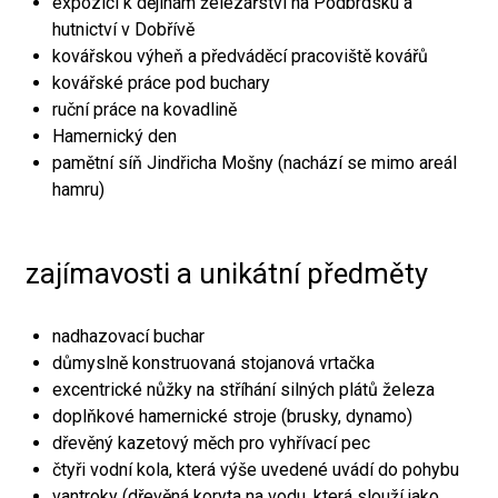
expozici k dějinám železářství na Podbrdsku a
hutnictví v Dobřívě
kovářskou výheň a předváděcí pracoviště kovářů
kovářské práce pod buchary
ruční práce na kovadlině
Hamernický den
pamětní síň Jindřicha Mošny (nachází se mimo areál
hamru)
zajímavosti a unikátní předměty
nadhazovací buchar
důmyslně konstruovaná stojanová vrtačka
excentrické nůžky na stříhání silných plátů železa
doplňkové hamernické stroje (brusky, dynamo)
dřevěný kazetový měch pro vyhřívací pec
čtyři vodní kola, která výše uvedené uvádí do pohybu
vantroky (dřevěná koryta na vodu, která slouží jako