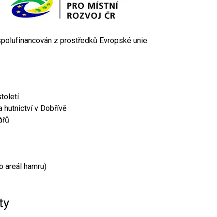
 spolufinancován z prostředků Evropské unie.
toletí
 hutnictví v Dobřívě
ářů
o areál hamru)
ty