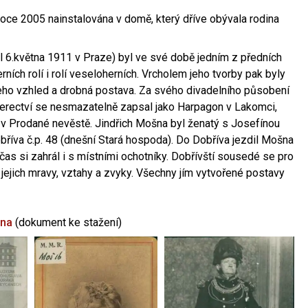
oce 2005 nainstalována v domě, který dříve obývala rodina
l 6.května 1911 v Praze) byl ve své době jedním z předních
ních rolí i rolí veseloherních. Vrcholem jeho tvorby pak byly
jeho vzhled a drobná postava. Za svého divadelního působení
 herectví se nesmazatelně zapsal jako Harpagon v Lakomci,
 v Prodané nevěstě. Jindřich Mošna byl ženatý s Josefínou
říva č.p. 48 (dnešní Stará hospoda). Do Dobříva jezdil Mošna
občas si zahrál i s místními ochotníky. Dobřívští sousedé se pro
 jejich mravy, vztahy a zvyky. Všechny jím vytvořené postavy
šna
(dokument ke stažení)