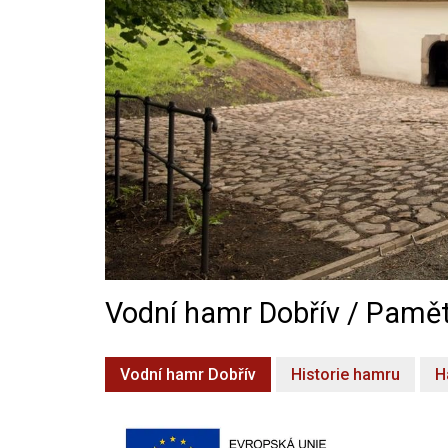
Vodní hamr Dobřív / Pamět
Vodní hamr Dobřív
Historie hamru
H