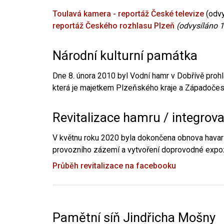
Toulavá kamera - reportáž České televize
(odvy
reportáž Českého rozhlasu Plzeň
(odvysíláno 1
Národní kulturní památka
Dne 8. února 2010 byl Vodní hamr v Dobřívě prohl
která je majetkem Plzeňského kraje a Západočesk
Revitalizace hamru / integrov
V květnu roku 2020 byla dokončena obnova havari
provozního zázemí a vytvoření doprovodné expoz
Průběh revitalizace na facebooku
Pamětní síň Jindřicha Mošny