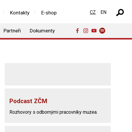
Zvolte jazyk
CZ
EN
Kontakty
E-shop
Partneři
Dokumenty
Podcast ZČM
Rozhovory s odbornými pracovníky muzea.