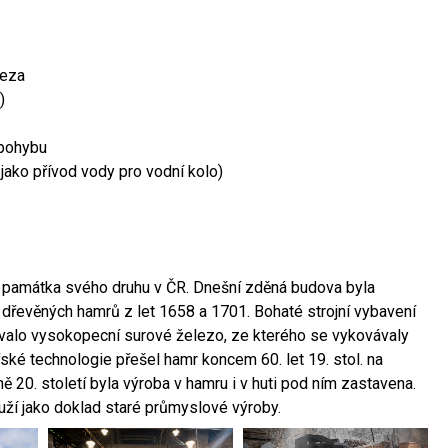
leza
)
 pohybu
 jako přívod vody pro vodní kolo)
ší památka svého druhu v ČR. Dnešní zděná budova byla
 dřevěných hamrů z let 1658 a 1701. Bohaté strojní vybavení
ovalo vysokopecní surové železo, ze kterého se vykovávaly
ské technologie přešel hamr koncem 60. let 19. stol. na
 20. století byla výroba v hamru i v huti pod ním zastavena.
ouží jako doklad staré průmyslové výroby.