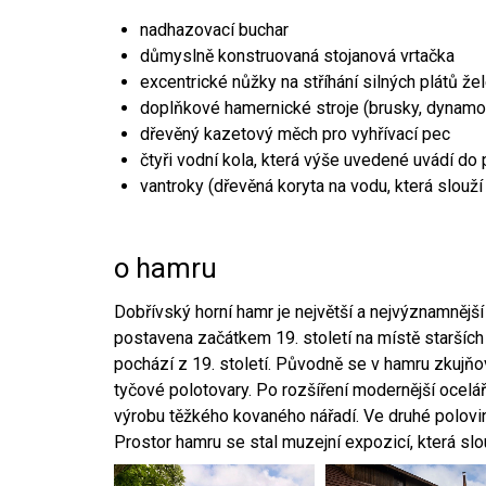
nadhazovací buchar
důmyslně konstruovaná stojanová vrtačka
excentrické nůžky na stříhání silných plátů že
doplňkové hamernické stroje (brusky, dynamo
dřevěný kazetový měch pro vyhřívací pec
čtyři vodní kola, která výše uvedené uvádí do
vantroky (dřevěná koryta na vodu, která slouží
o hamru
Dobřívský horní hamr je největší a nejvýznamněj
postavena začátkem 19. století na místě starších
pochází z 19. století. Původně se v hamru zkujň
tyčové polotovary. Po rozšíření modernější ocelář
výrobu těžkého kovaného nářadí. Ve druhé polovině
Prostor hamru se stal muzejní expozicí, která sl