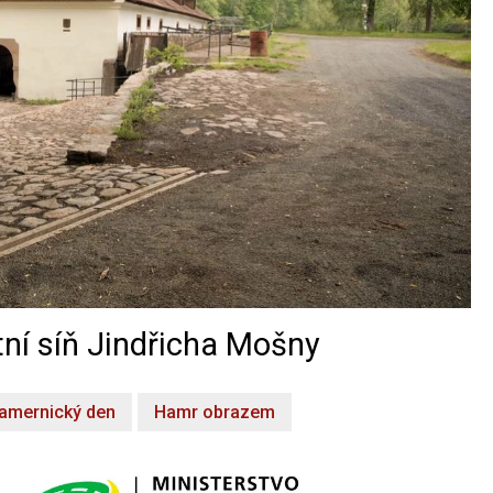
ní síň Jindřicha Mošny
amernický den
Hamr obrazem