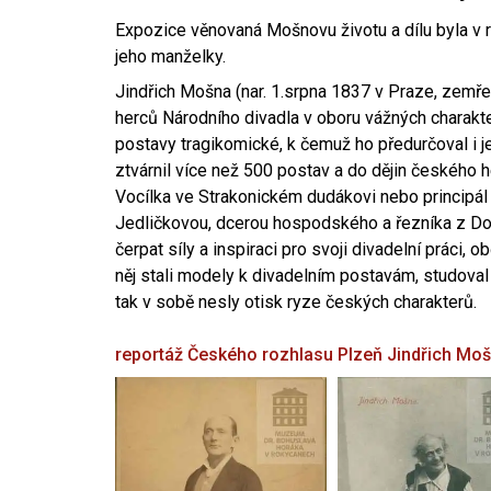
Expozice věnovaná Mošnovu životu a dílu byla v r
jeho manželky.
Jindřich Mošna (nar. 1.srpna 1837 v Praze, zemře
herců Národního divadla v oboru vážných charakter
postavy tragikomické, k čemuž ho předurčoval i 
ztvárnil více než 500 postav a do dějin českého
Vocílka ve Strakonickém dudákovi nebo principál
Jedličkovou, dcerou hospodského a řezníka z Dob
čerpat síly a inspiraci pro svoji divadelní práci, 
něj stali modely k divadelním postavám, studoval
tak v sobě nesly otisk ryze českých charakterů.
reportáž Českého rozhlasu Plzeň
Jindřich Mo