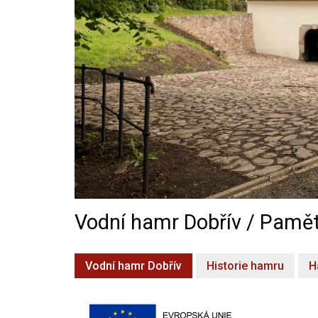
Vodní hamr Dobřív / Pamět
Vodní hamr Dobřív
Historie hamru
H