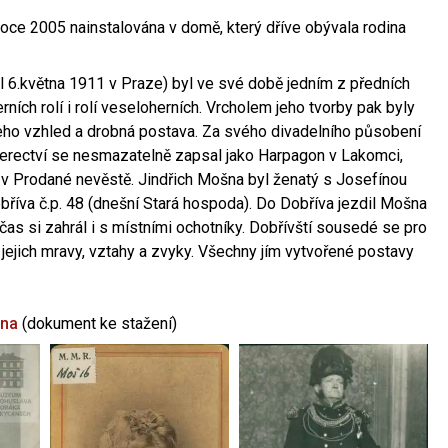
oce 2005 nainstalována v domě, který dříve obývala rodina
l 6.května 1911 v Praze) byl ve své době jedním z předních
ních rolí i rolí veseloherních. Vrcholem jeho tvorby pak byly
jeho vzhled a drobná postava. Za svého divadelního působení
 herectví se nesmazatelně zapsal jako Harpagon v Lakomci,
 v Prodané nevěstě. Jindřich Mošna byl ženatý s Josefínou
říva č.p. 48 (dnešní Stará hospoda). Do Dobříva jezdil Mošna
občas si zahrál i s místními ochotníky. Dobřívští sousedé se pro
 jejich mravy, vztahy a zvyky. Všechny jím vytvořené postavy
šna
(dokument ke stažení)