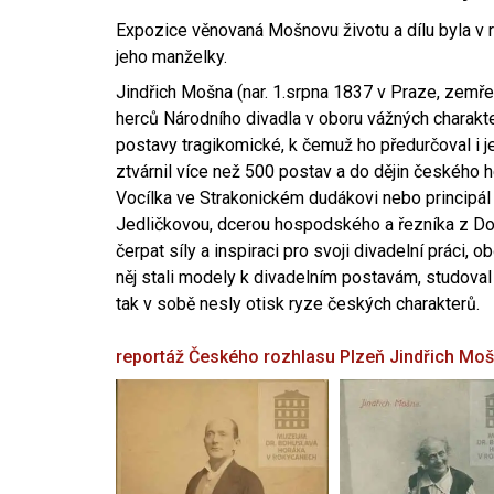
Expozice věnovaná Mošnovu životu a dílu byla v r
jeho manželky.
Jindřich Mošna (nar. 1.srpna 1837 v Praze, zemře
herců Národního divadla v oboru vážných charakter
postavy tragikomické, k čemuž ho předurčoval i 
ztvárnil více než 500 postav a do dějin českého
Vocílka ve Strakonickém dudákovi nebo principál
Jedličkovou, dcerou hospodského a řezníka z Dob
čerpat síly a inspiraci pro svoji divadelní práci, 
něj stali modely k divadelním postavám, studoval
tak v sobě nesly otisk ryze českých charakterů.
reportáž Českého rozhlasu Plzeň
Jindřich Mo