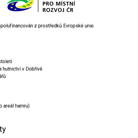
 spolufinancován z prostředků Evropské unie.
toletí
 hutnictví v Dobřívě
ářů
o areál hamru)
ty