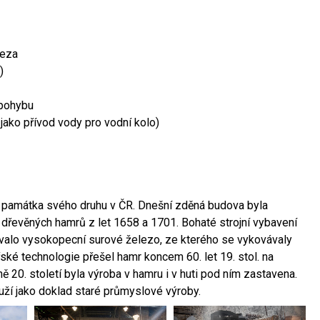
leza
)
 pohybu
 jako přívod vody pro vodní kolo)
ší památka svého druhu v ČR. Dnešní zděná budova byla
 dřevěných hamrů z let 1658 a 1701. Bohaté strojní vybavení
ovalo vysokopecní surové železo, ze kterého se vykovávaly
ské technologie přešel hamr koncem 60. let 19. stol. na
 20. století byla výroba v hamru i v huti pod ním zastavena.
ouží jako doklad staré průmyslové výroby.