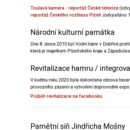
Toulavá kamera - reportáž České televize
(odvy
reportáž Českého rozhlasu Plzeň
(odvysíláno 1
Národní kulturní památka
Dne 8. února 2010 byl Vodní hamr v Dobřívě prohl
která je majetkem Plzeňského kraje a Západočesk
Revitalizace hamru / integrov
V květnu roku 2020 byla dokončena obnova havari
provozního zázemí a vytvoření doprovodné expoz
Průběh revitalizace na facebooku
Pamětní síň Jindřicha Mošny