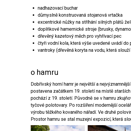
nadhazovací buchar
důmyslně konstruovaná stojanová vrtačka
excentrické nůžky na stříhání silných plátů že
doplňkové hamernické stroje (brusky, dynamo
dřevěný kazetový měch pro vyhřívací pec
čtyři vodní kola, která výše uvedené uvádí do
vantroky (dřevěná koryta na vodu, která slouží
o hamru
Dobřívský horní hamr je největší a nejvýznamněj
postavena začátkem 19. století na místě starších
pochází z 19. století. Původně se v hamru zkujň
tyčové polotovary. Po rozšíření modernější ocelář
výrobu těžkého kovaného nářadí. Ve druhé polovině
Prostor hamru se stal muzejní expozicí, která sl