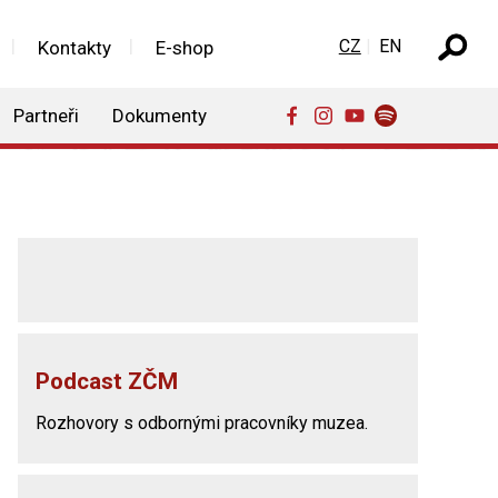
Zvolte jazyk
CZ
EN
Kontakty
E-shop
Partneři
Dokumenty
Podcast ZČM
Rozhovory s odbornými pracovníky muzea.