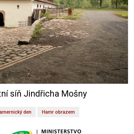
ní síň Jindřicha Mošny
amernický den
Hamr obrazem