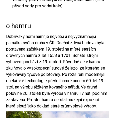
přívod vody pro vodní kolo)
o hamru
Dobřívský horní hamr je největší a nejvýznamnější
památka svého druhu v ČR. Dnešní zděná budova byla
postavena začátkem 19. století na místě starších
dřevěných hamrů z let 1658 a 1701. Bohaté strojní
vybavení pochází z 19. století. Původně se v hamru
zkujňovalo vysokopecní surové železo, ze kterého se
vykovávaly tyčové polotovary. Po rozšíření modernější
ocelářské technologie přešel hamr koncem 60. let 19.
stol. na výrobu těžkého kovaného nářadí. Ve druhé
polovině 20. století byla výroba v hamru i v huti pod ním
zastavena. Prostor hamru se stal muzejní expozicí,
která slouží jako doklad staré průmyslové výroby.