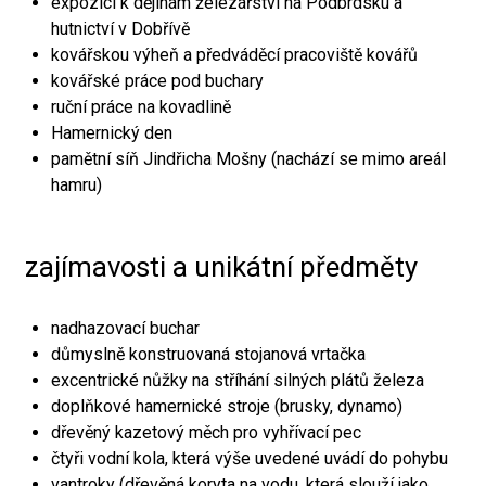
expozici k dějinám železářství na Podbrdsku a
hutnictví v Dobřívě
kovářskou výheň a předváděcí pracoviště kovářů
kovářské práce pod buchary
ruční práce na kovadlině
Hamernický den
pamětní síň Jindřicha Mošny (nachází se mimo areál
hamru)
zajímavosti a unikátní předměty
nadhazovací buchar
důmyslně konstruovaná stojanová vrtačka
excentrické nůžky na stříhání silných plátů železa
doplňkové hamernické stroje (brusky, dynamo)
dřevěný kazetový měch pro vyhřívací pec
čtyři vodní kola, která výše uvedené uvádí do pohybu
vantroky (dřevěná koryta na vodu, která slouží jako