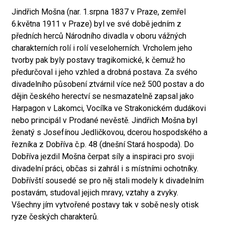
Jindřich Mošna (nar. 1.srpna 1837 v Praze, zemřel
6.května 1911 v Praze) byl ve své době jedním z
předních herců Národního divadla v oboru vážných
charakterních rolí i rolí veseloherních. Vrcholem jeho
tvorby pak byly postavy tragikomické, k čemuž ho
předurčoval i jeho vzhled a drobná postava. Za svého
divadelního působení ztvárnil více než 500 postav a do
dějin českého herectví se nesmazatelně zapsal jako
Harpagon v Lakomci, Vocílka ve Strakonickém dudákovi
nebo principál v Prodané nevěstě. Jindřich Mošna byl
ženatý s Josefínou Jedličkovou, dcerou hospodského a
řezníka z Dobříva č.p. 48 (dnešní Stará hospoda). Do
Dobříva jezdil Mošna čerpat síly a inspiraci pro svoji
divadelní práci, občas si zahrál i s místními ochotníky.
Dobřívští sousedé se pro něj stali modely k divadelním
postavám, studoval jejich mravy, vztahy a zvyky.
Všechny jím vytvořené postavy tak v sobě nesly otisk
ryze českých charakterů.