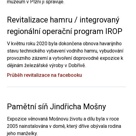
muzeum v Plzni ji spravuje.
Revitalizace hamru / integrovaný
regionální operační program IROP
V květnu roku 2020 byla dokončena obnova havarijního
stavu technického vybavení vodního hamru, vybudování
provozního zázemí a vytvoření doprovodné expozice k
dějinám železářské výroby v Dobřívě.
Průběh revitalizace na facebooku
Pamětní síň Jindřicha Mošny
Expozice věnovaná Mošnovu životu a dílu byla v roce
2005 nainstalována v domě, který dříve obývala rodina
jeho manželky.