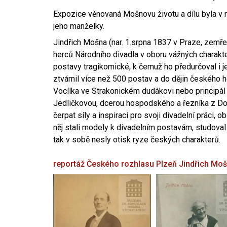
Expozice věnovaná Mošnovu životu a dílu byla v r
jeho manželky.
Jindřich Mošna (nar. 1.srpna 1837 v Praze, zemře
herců Národního divadla v oboru vážných charakter
postavy tragikomické, k čemuž ho předurčoval i 
ztvárnil více než 500 postav a do dějin českého
Vocílka ve Strakonickém dudákovi nebo principál
Jedličkovou, dcerou hospodského a řezníka z Dob
čerpat síly a inspiraci pro svoji divadelní práci, 
něj stali modely k divadelním postavám, studoval
tak v sobě nesly otisk ryze českých charakterů.
reportáž Českého rozhlasu Plzeň
Jindřich Mo