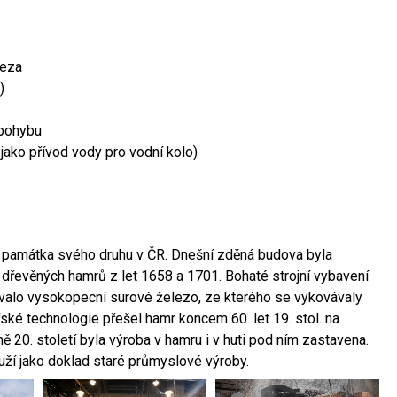
leza
)
 pohybu
 jako přívod vody pro vodní kolo)
ší památka svého druhu v ČR. Dnešní zděná budova byla
 dřevěných hamrů z let 1658 a 1701. Bohaté strojní vybavení
ovalo vysokopecní surové železo, ze kterého se vykovávaly
ské technologie přešel hamr koncem 60. let 19. stol. na
 20. století byla výroba v hamru i v huti pod ním zastavena.
ouží jako doklad staré průmyslové výroby.