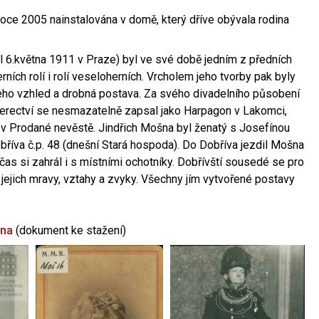
oce 2005 nainstalována v domě, který dříve obývala rodina
l 6.května 1911 v Praze) byl ve své době jedním z předních
ních rolí i rolí veseloherních. Vrcholem jeho tvorby pak byly
jeho vzhled a drobná postava. Za svého divadelního působení
 herectví se nesmazatelně zapsal jako Harpagon v Lakomci,
 v Prodané nevěstě. Jindřich Mošna byl ženatý s Josefínou
říva č.p. 48 (dnešní Stará hospoda). Do Dobříva jezdil Mošna
občas si zahrál i s místními ochotníky. Dobřívští sousedé se pro
 jejich mravy, vztahy a zvyky. Všechny jím vytvořené postavy
šna
(dokument ke stažení)