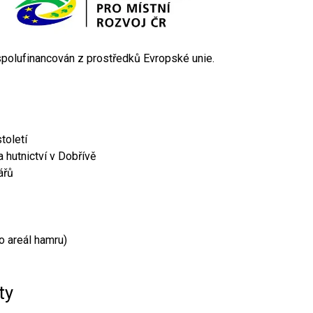
 spolufinancován z prostředků Evropské unie.
toletí
 hutnictví v Dobřívě
ářů
o areál hamru)
ty