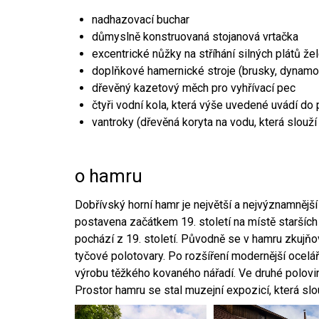
nadhazovací buchar
důmyslně konstruovaná stojanová vrtačka
excentrické nůžky na stříhání silných plátů že
doplňkové hamernické stroje (brusky, dynamo
dřevěný kazetový měch pro vyhřívací pec
čtyři vodní kola, která výše uvedené uvádí do
vantroky (dřevěná koryta na vodu, která slouží
o hamru
Dobřívský horní hamr je největší a nejvýznamněj
postavena začátkem 19. století na místě starších
pochází z 19. století. Původně se v hamru zkujň
tyčové polotovary. Po rozšíření modernější ocelář
výrobu těžkého kovaného nářadí. Ve druhé polovině
Prostor hamru se stal muzejní expozicí, která sl