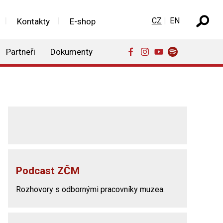
Zvolte jazyk
CZ
EN
Kontakty
E-shop
Partneři
Dokumenty
Podcast ZČM
Rozhovory s odbornými pracovníky muzea.