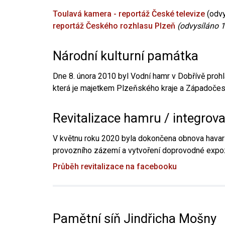
Toulavá kamera - reportáž České televize
(odvy
reportáž Českého rozhlasu Plzeň
(odvysíláno 1
Národní kulturní památka
Dne 8. února 2010 byl Vodní hamr v Dobřívě prohl
která je majetkem Plzeňského kraje a Západočesk
Revitalizace hamru / integrov
V květnu roku 2020 byla dokončena obnova havari
provozního zázemí a vytvoření doprovodné expoz
Průběh revitalizace na facebooku
Pamětní síň Jindřicha Mošny