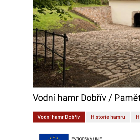
Vodní hamr Dobřív / Pamět
Vodní hamr Dobřív
Historie hamru
H