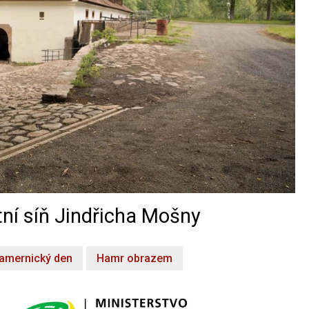
ní síň Jindřicha Mošny
amernický den
Hamr obrazem