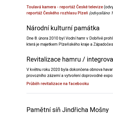
Toulavá kamera - reportáž České televize
(odvy
reportáž Českého rozhlasu Plzeň
(odvysíláno 1
Národní kulturní památka
Dne 8. února 2010 byl Vodní hamr v Dobřívě prohl
která je majetkem Plzeňského kraje a Západočesk
Revitalizace hamru / integrov
V květnu roku 2020 byla dokončena obnova havari
provozního zázemí a vytvoření doprovodné expoz
Průběh revitalizace na facebooku
Pamětní síň Jindřicha Mošny