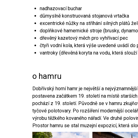
nadhazovací buchar
důmyslně konstruovaná stojanová vrtačka
excentrické nůžky na stříhání silných plátů že
doplňkové hamernické stroje (brusky, dynamo
dřevěný kazetový měch pro vyhřívací pec
čtyři vodní kola, která výše uvedené uvádí do
vantroky (dřevěná koryta na vodu, která slouží
o hamru
Dobřívský horní hamr je největší a nejvýznamněj
postavena začátkem 19. století na místě starších
pochází z 19. století. Původně se v hamru zkujň
tyčové polotovary. Po rozšíření modernější ocelář
výrobu těžkého kovaného nářadí. Ve druhé polovině
Prostor hamru se stal muzejní expozicí, která sl