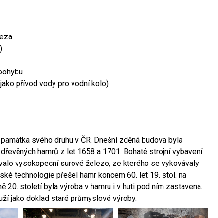
leza
)
 pohybu
 jako přívod vody pro vodní kolo)
ší památka svého druhu v ČR. Dnešní zděná budova byla
 dřevěných hamrů z let 1658 a 1701. Bohaté strojní vybavení
ovalo vysokopecní surové železo, ze kterého se vykovávaly
ské technologie přešel hamr koncem 60. let 19. stol. na
 20. století byla výroba v hamru i v huti pod ním zastavena.
ouží jako doklad staré průmyslové výroby.