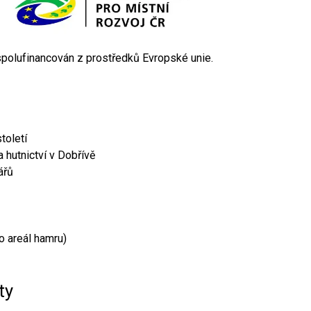
 spolufinancován z prostředků Evropské unie.
toletí
 hutnictví v Dobřívě
ářů
o areál hamru)
ty