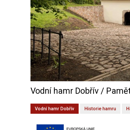
Vodní hamr Dobřív / Pamět
Vodní hamr Dobřív
Historie hamru
H