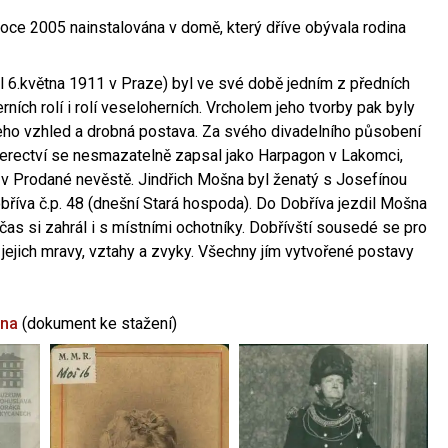
oce 2005 nainstalována v domě, který dříve obývala rodina
l 6.května 1911 v Praze) byl ve své době jedním z předních
ních rolí i rolí veseloherních. Vrcholem jeho tvorby pak byly
jeho vzhled a drobná postava. Za svého divadelního působení
 herectví se nesmazatelně zapsal jako Harpagon v Lakomci,
 v Prodané nevěstě. Jindřich Mošna byl ženatý s Josefínou
říva č.p. 48 (dnešní Stará hospoda). Do Dobříva jezdil Mošna
občas si zahrál i s místními ochotníky. Dobřívští sousedé se pro
 jejich mravy, vztahy a zvyky. Všechny jím vytvořené postavy
šna
(dokument ke stažení)