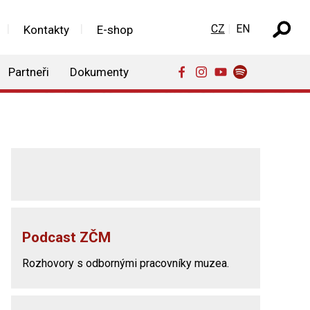
Zvolte jazyk
CZ
EN
Kontakty
E-shop
Partneři
Dokumenty
Podcast ZČM
Rozhovory s odbornými pracovníky muzea.