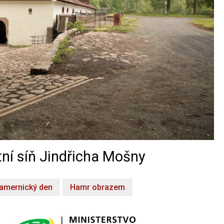
ní síň Jindřicha Mošny
amernický den
Hamr obrazem