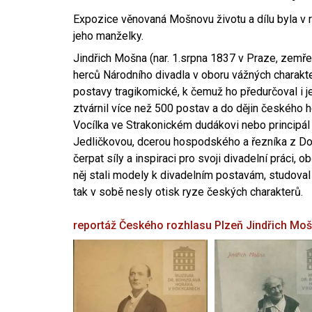
Expozice věnovaná Mošnovu životu a dílu byla v r
jeho manželky.
Jindřich Mošna (nar. 1.srpna 1837 v Praze, zemře
herců Národního divadla v oboru vážných charakter
postavy tragikomické, k čemuž ho předurčoval i 
ztvárnil více než 500 postav a do dějin českého
Vocílka ve Strakonickém dudákovi nebo principál
Jedličkovou, dcerou hospodského a řezníka z Dob
čerpat síly a inspiraci pro svoji divadelní práci, 
něj stali modely k divadelním postavám, studoval
tak v sobě nesly otisk ryze českých charakterů.
reportáž Českého rozhlasu Plzeň
Jindřich Mo