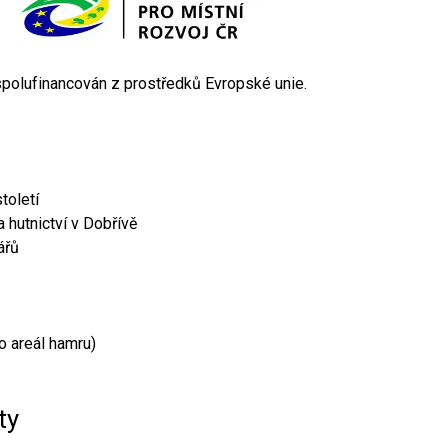
 spolufinancován z prostředků Evropské unie.
toletí
 hutnictví v Dobřívě
ářů
o areál hamru)
ty