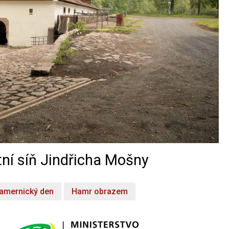
ní síň Jindřicha Mošny
amernický den
Hamr obrazem