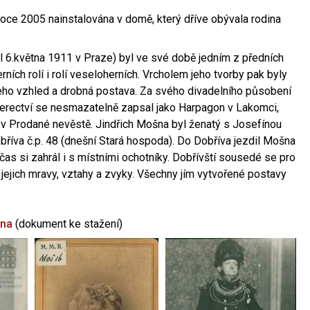
oce 2005 nainstalována v domě, který dříve obývala rodina
l 6.května 1911 v Praze) byl ve své době jedním z předních
ních rolí i rolí veseloherních. Vrcholem jeho tvorby pak byly
jeho vzhled a drobná postava. Za svého divadelního působení
 herectví se nesmazatelně zapsal jako Harpagon v Lakomci,
 v Prodané nevěstě. Jindřich Mošna byl ženatý s Josefínou
říva č.p. 48 (dnešní Stará hospoda). Do Dobříva jezdil Mošna
občas si zahrál i s místními ochotníky. Dobřívští sousedé se pro
 jejich mravy, vztahy a zvyky. Všechny jím vytvořené postavy
šna
(dokument ke stažení)