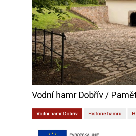
Vodní hamr Dobřív / Pamět
Vodní hamr Dobřív
Historie hamru
H