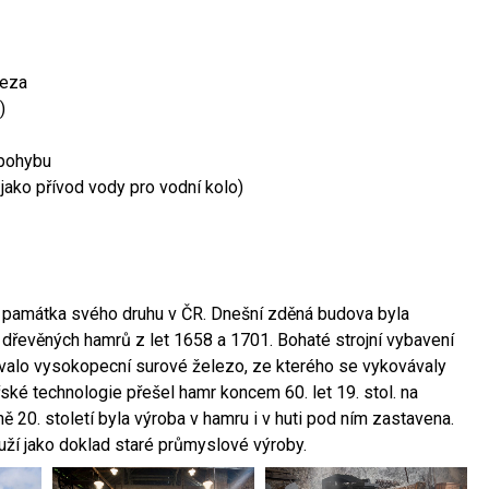
leza
)
 pohybu
 jako přívod vody pro vodní kolo)
ší památka svého druhu v ČR. Dnešní zděná budova byla
 dřevěných hamrů z let 1658 a 1701. Bohaté strojní vybavení
ovalo vysokopecní surové železo, ze kterého se vykovávaly
ské technologie přešel hamr koncem 60. let 19. stol. na
 20. století byla výroba v hamru i v huti pod ním zastavena.
ouží jako doklad staré průmyslové výroby.