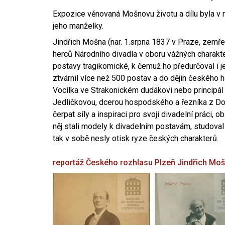
Expozice věnovaná Mošnovu životu a dílu byla v r
jeho manželky.
Jindřich Mošna (nar. 1.srpna 1837 v Praze, zemře
herců Národního divadla v oboru vážných charakter
postavy tragikomické, k čemuž ho předurčoval i 
ztvárnil více než 500 postav a do dějin českého
Vocílka ve Strakonickém dudákovi nebo principál
Jedličkovou, dcerou hospodského a řezníka z Dob
čerpat síly a inspiraci pro svoji divadelní práci, 
něj stali modely k divadelním postavám, studoval
tak v sobě nesly otisk ryze českých charakterů.
reportáž Českého rozhlasu Plzeň
Jindřich Mo