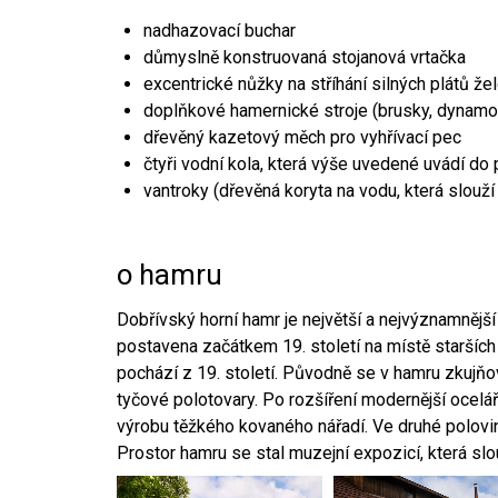
nadhazovací buchar
důmyslně konstruovaná stojanová vrtačka
excentrické nůžky na stříhání silných plátů že
doplňkové hamernické stroje (brusky, dynamo
dřevěný kazetový měch pro vyhřívací pec
čtyři vodní kola, která výše uvedené uvádí do
vantroky (dřevěná koryta na vodu, která slouží
o hamru
Dobřívský horní hamr je největší a nejvýznamněj
postavena začátkem 19. století na místě starších
pochází z 19. století. Původně se v hamru zkujň
tyčové polotovary. Po rozšíření modernější ocelář
výrobu těžkého kovaného nářadí. Ve druhé polovině
Prostor hamru se stal muzejní expozicí, která sl