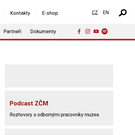
Zvolte jazyk
CZ
EN
Kontakty
E-shop
Partneři
Dokumenty
Podcast ZČM
Rozhovory s odbornými pracovníky muzea.