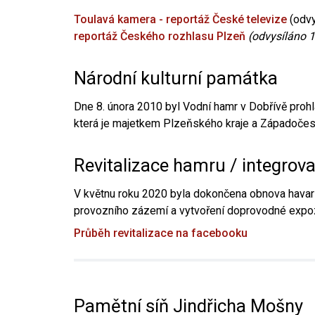
Toulavá kamera - reportáž České televize
(odvy
reportáž Českého rozhlasu Plzeň
(odvysíláno 1
Národní kulturní památka
Dne 8. února 2010 byl Vodní hamr v Dobřívě prohl
která je majetkem Plzeňského kraje a Západočesk
Revitalizace hamru / integrov
V květnu roku 2020 byla dokončena obnova havari
provozního zázemí a vytvoření doprovodné expoz
Průběh revitalizace na facebooku
Pamětní síň Jindřicha Mošny