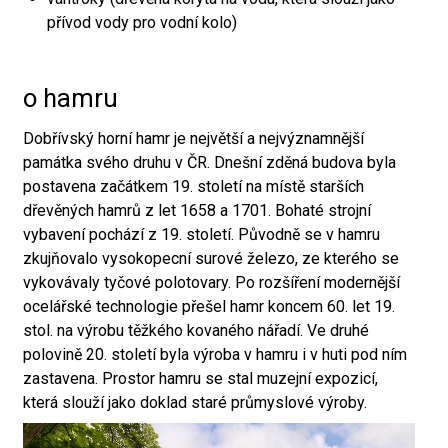
přívod vody pro vodní kolo)
o hamru
Dobřívský horní hamr je největší a nejvýznamnější
památka svého druhu v ČR. Dnešní zděná budova byla
postavena začátkem 19. století na místě starších
dřevěných hamrů z let 1658 a 1701. Bohaté strojní
vybavení pochází z 19. století. Původně se v hamru
zkujňovalo vysokopecní surové železo, ze kterého se
vykovávaly tyčové polotovary. Po rozšíření modernější
ocelářské technologie přešel hamr koncem 60. let 19.
stol. na výrobu těžkého kovaného nářadí. Ve druhé
polovině 20. století byla výroba v hamru i v huti pod ním
zastavena. Prostor hamru se stal muzejní expozicí,
která slouží jako doklad staré průmyslové výroby.