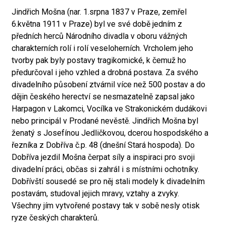
Jindřich Mošna (nar. 1.srpna 1837 v Praze, zemřel
6.května 1911 v Praze) byl ve své době jedním z
předních herců Národního divadla v oboru vážných
charakterních rolí i rolí veseloherních. Vrcholem jeho
tvorby pak byly postavy tragikomické, k čemuž ho
předurčoval i jeho vzhled a drobná postava. Za svého
divadelního působení ztvárnil více než 500 postav a do
dějin českého herectví se nesmazatelně zapsal jako
Harpagon v Lakomci, Vocílka ve Strakonickém dudákovi
nebo principál v Prodané nevěstě. Jindřich Mošna byl
ženatý s Josefínou Jedličkovou, dcerou hospodského a
řezníka z Dobříva č.p. 48 (dnešní Stará hospoda). Do
Dobříva jezdil Mošna čerpat síly a inspiraci pro svoji
divadelní práci, občas si zahrál i s místními ochotníky.
Dobřívští sousedé se pro něj stali modely k divadelním
postavám, studoval jejich mravy, vztahy a zvyky.
Všechny jím vytvořené postavy tak v sobě nesly otisk
ryze českých charakterů.