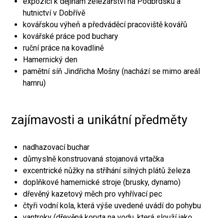
expozici k dějinám železářství na Podbrdsku a
hutnictví v Dobřívě
kovářskou výheň a předváděcí pracoviště kovářů
kovářské práce pod buchary
ruční práce na kovadlině
Hamernický den
pamětní síň Jindřicha Mošny (nachází se mimo areál
hamru)
zajímavosti a unikátní předměty
nadhazovací buchar
důmyslně konstruovaná stojanová vrtačka
excentrické nůžky na stříhání silných plátů železa
doplňkové hamernické stroje (brusky, dynamo)
dřevěný kazetový měch pro vyhřívací pec
čtyři vodní kola, která výše uvedené uvádí do pohybu
vantroky (dřevěná koryta na vodu, která slouží jako