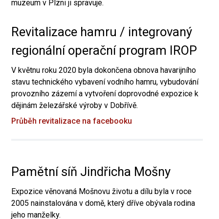
muzeum v Plzni ji spravuje.
Revitalizace hamru / integrovaný
regionální operační program IROP
V květnu roku 2020 byla dokončena obnova havarijního
stavu technického vybavení vodního hamru, vybudování
provozního zázemí a vytvoření doprovodné expozice k
dějinám železářské výroby v Dobřívě.
Průběh revitalizace na facebooku
Pamětní síň Jindřicha Mošny
Expozice věnovaná Mošnovu životu a dílu byla v roce
2005 nainstalována v domě, který dříve obývala rodina
jeho manželky.