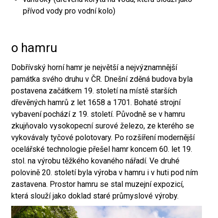
přívod vody pro vodní kolo)
o hamru
Dobřívský horní hamr je největší a nejvýznamnější
památka svého druhu v ČR. Dnešní zděná budova byla
postavena začátkem 19. století na místě starších
dřevěných hamrů z let 1658 a 1701. Bohaté strojní
vybavení pochází z 19. století. Původně se v hamru
zkujňovalo vysokopecní surové železo, ze kterého se
vykovávaly tyčové polotovary. Po rozšíření modernější
ocelářské technologie přešel hamr koncem 60. let 19.
stol. na výrobu těžkého kovaného nářadí. Ve druhé
polovině 20. století byla výroba v hamru i v huti pod ním
zastavena. Prostor hamru se stal muzejní expozicí,
která slouží jako doklad staré průmyslové výroby.