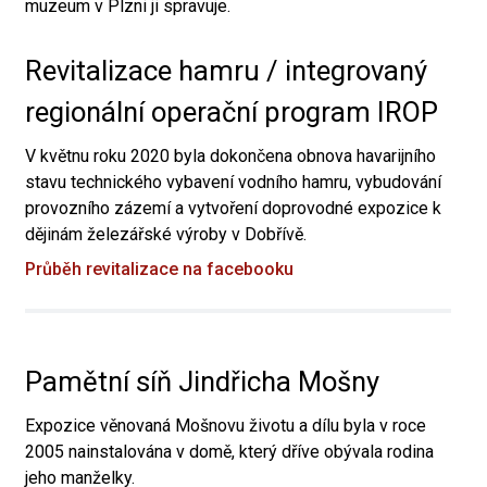
muzeum v Plzni ji spravuje.
Revitalizace hamru / integrovaný
regionální operační program IROP
V květnu roku 2020 byla dokončena obnova havarijního
stavu technického vybavení vodního hamru, vybudování
provozního zázemí a vytvoření doprovodné expozice k
dějinám železářské výroby v Dobřívě.
Průběh revitalizace na facebooku
Pamětní síň Jindřicha Mošny
Expozice věnovaná Mošnovu životu a dílu byla v roce
2005 nainstalována v domě, který dříve obývala rodina
jeho manželky.