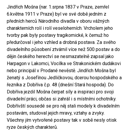
Jindřich Mošna (nar. 1.srpna 1837 v Praze, zemřel
6.května 1911 v Praze) byl ve své době jedním z
předních herců Národního divadla v oboru vážných
charakterních rolí i rolí veseloherních. Vrcholem jeho
tvorby pak byly postavy tragikomické, k čemuž ho
předurčoval i jeho vzhled a drobná postava. Za svého
divadelního působení ztvárnil více než 500 postav a do
dějin českého herectví se nesmazatelně zapsal jako
Harpagon v Lakomci, Vocílka ve Strakonickém dudákovi
nebo principál v Prodané nevěstě. Jindřich Mošna byl
ženatý s Josefínou Jedličkovou, dcerou hospodského a
řezníka z Dobříva č.p. 48 (dnešní Stará hospoda). Do
Dobříva jezdil Mošna čerpat síly a inspiraci pro svoji
divadelní práci, občas si zahrál i s místními ochotníky.
Dobřívští sousedé se pro něj stali modely k divadelním
postavám, studoval jejich mravy, vztahy a zvyky.
Všechny jím vytvořené postavy tak v sobě nesly otisk
ryze českých charakterů.