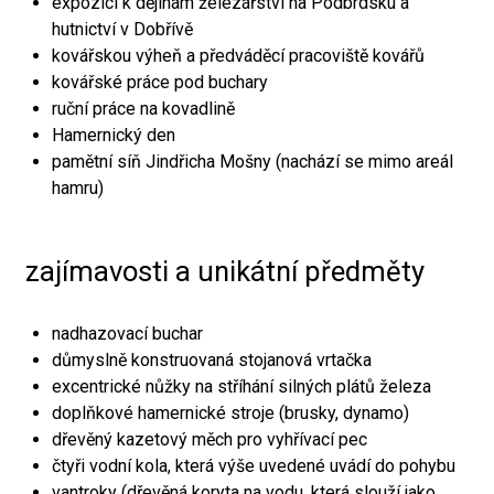
expozici k dějinám železářství na Podbrdsku a
hutnictví v Dobřívě
kovářskou výheň a předváděcí pracoviště kovářů
kovářské práce pod buchary
ruční práce na kovadlině
Hamernický den
pamětní síň Jindřicha Mošny (nachází se mimo areál
hamru)
zajímavosti a unikátní předměty
nadhazovací buchar
důmyslně konstruovaná stojanová vrtačka
excentrické nůžky na stříhání silných plátů železa
doplňkové hamernické stroje (brusky, dynamo)
dřevěný kazetový měch pro vyhřívací pec
čtyři vodní kola, která výše uvedené uvádí do pohybu
vantroky (dřevěná koryta na vodu, která slouží jako