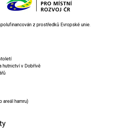
 spolufinancován z prostředků Evropské unie.
toletí
 hutnictví v Dobřívě
ářů
o areál hamru)
ty