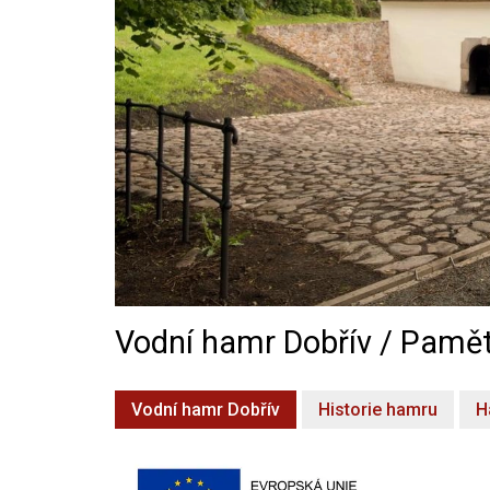
Vodní hamr Dobřív / Pamět
Vodní hamr Dobřív
Historie hamru
H