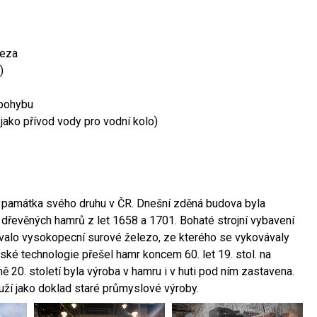
leza
)
 pohybu
 jako přívod vody pro vodní kolo)
ší památka svého druhu v ČR. Dnešní zděná budova byla
 dřevěných hamrů z let 1658 a 1701. Bohaté strojní vybavení
ovalo vysokopecní surové železo, ze kterého se vykovávaly
ské technologie přešel hamr koncem 60. let 19. stol. na
 20. století byla výroba v hamru i v huti pod ním zastavena.
ouží jako doklad staré průmyslové výroby.