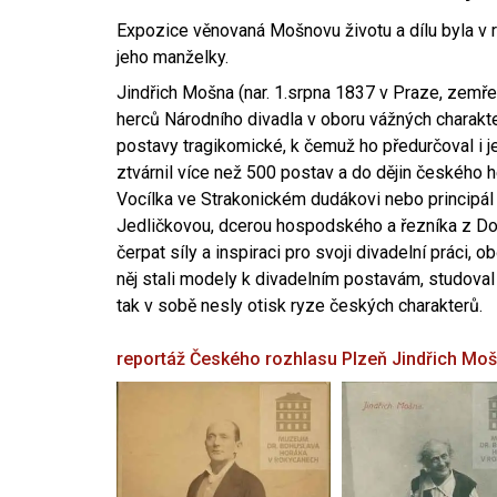
Expozice věnovaná Mošnovu životu a dílu byla v r
jeho manželky.
Jindřich Mošna (nar. 1.srpna 1837 v Praze, zemře
herců Národního divadla v oboru vážných charakter
postavy tragikomické, k čemuž ho předurčoval i 
ztvárnil více než 500 postav a do dějin českého
Vocílka ve Strakonickém dudákovi nebo principál
Jedličkovou, dcerou hospodského a řezníka z Dob
čerpat síly a inspiraci pro svoji divadelní práci, 
něj stali modely k divadelním postavám, studoval
tak v sobě nesly otisk ryze českých charakterů.
reportáž Českého rozhlasu Plzeň
Jindřich Mo