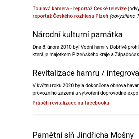
Toulavá kamera - reportáž České televize
(odvy
reportáž Českého rozhlasu Plzeň
(odvysíláno 1
Národní kulturní památka
Dne 8. února 2010 byl Vodní hamr v Dobřívě prohl
která je majetkem Plzeňského kraje a Západočesk
Revitalizace hamru / integrov
V květnu roku 2020 byla dokončena obnova havari
provozního zázemí a vytvoření doprovodné expoz
Průběh revitalizace na facebooku
Pamětní síň Jindřicha Mošny