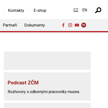
Zvolte jazyk
CZ
EN
Kontakty
E-shop
Partneři
Dokumenty
Podcast ZČM
Rozhovory s odbornými pracovníky muzea.