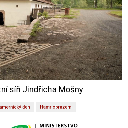
ní síň Jindřicha Mošny
amernický den
Hamr obrazem