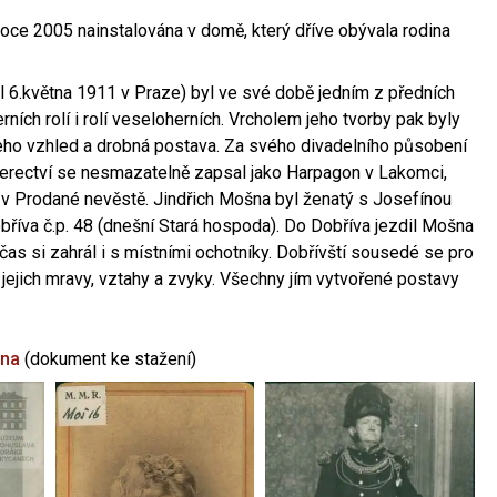
oce 2005 nainstalována v domě, který dříve obývala rodina
l 6.května 1911 v Praze) byl ve své době jedním z předních
ních rolí i rolí veseloherních. Vrcholem jeho tvorby pak byly
jeho vzhled a drobná postava. Za svého divadelního působení
 herectví se nesmazatelně zapsal jako Harpagon v Lakomci,
 v Prodané nevěstě. Jindřich Mošna byl ženatý s Josefínou
říva č.p. 48 (dnešní Stará hospoda). Do Dobříva jezdil Mošna
občas si zahrál i s místními ochotníky. Dobřívští sousedé se pro
 jejich mravy, vztahy a zvyky. Všechny jím vytvořené postavy
šna
(dokument ke stažení)