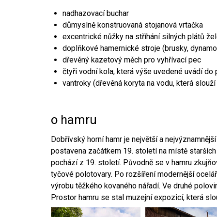
nadhazovací buchar
důmyslně konstruovaná stojanová vrtačka
excentrické nůžky na stříhání silných plátů že
doplňkové hamernické stroje (brusky, dynamo
dřevěný kazetový měch pro vyhřívací pec
čtyři vodní kola, která výše uvedené uvádí do
vantroky (dřevěná koryta na vodu, která slouží
o hamru
Dobřívský horní hamr je největší a nejvýznamněj
postavena začátkem 19. století na místě starších
pochází z 19. století. Původně se v hamru zkujň
tyčové polotovary. Po rozšíření modernější ocelář
výrobu těžkého kovaného nářadí. Ve druhé polovině
Prostor hamru se stal muzejní expozicí, která sl