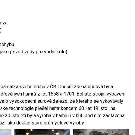
leza
)
 pohybu
 jako přívod vody pro vodní kolo)
ší památka svého druhu v ČR. Dnešní zděná budova byla
 dřevěných hamrů z let 1658 a 1701. Bohaté strojní vybavení
ovalo vysokopecní surové železo, ze kterého se vykovávaly
ské technologie přešel hamr koncem 60. let 19. stol. na
 20. století byla výroba v hamru i v huti pod ním zastavena.
ouží jako doklad staré průmyslové výroby.