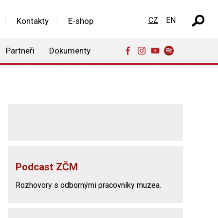
Zvolte jazyk
CZ
EN
Kontakty
E-shop
Partneři
Dokumenty
Podcast ZČM
Rozhovory s odbornými pracovníky muzea.