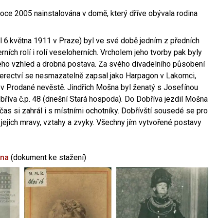
oce 2005 nainstalována v domě, který dříve obývala rodina
l 6.května 1911 v Praze) byl ve své době jedním z předních
ních rolí i rolí veseloherních. Vrcholem jeho tvorby pak byly
jeho vzhled a drobná postava. Za svého divadelního působení
 herectví se nesmazatelně zapsal jako Harpagon v Lakomci,
 v Prodané nevěstě. Jindřich Mošna byl ženatý s Josefínou
říva č.p. 48 (dnešní Stará hospoda). Do Dobříva jezdil Mošna
občas si zahrál i s místními ochotníky. Dobřívští sousedé se pro
 jejich mravy, vztahy a zvyky. Všechny jím vytvořené postavy
šna
(dokument ke stažení)