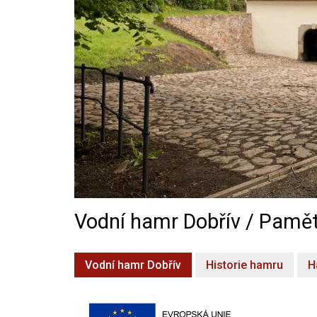
Vodní hamr Dobřív / Pamět
Vodní hamr Dobřív
Historie hamru
H