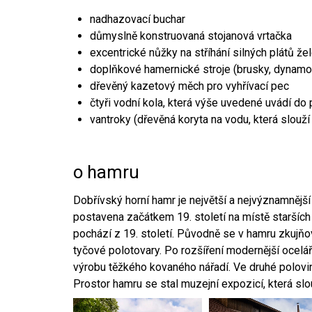
nadhazovací buchar
důmyslně konstruovaná stojanová vrtačka
excentrické nůžky na stříhání silných plátů že
doplňkové hamernické stroje (brusky, dynamo
dřevěný kazetový měch pro vyhřívací pec
čtyři vodní kola, která výše uvedené uvádí do
vantroky (dřevěná koryta na vodu, která slouží
o hamru
Dobřívský horní hamr je největší a nejvýznamněj
postavena začátkem 19. století na místě starších
pochází z 19. století. Původně se v hamru zkujň
tyčové polotovary. Po rozšíření modernější ocelář
výrobu těžkého kovaného nářadí. Ve druhé polovině
Prostor hamru se stal muzejní expozicí, která sl