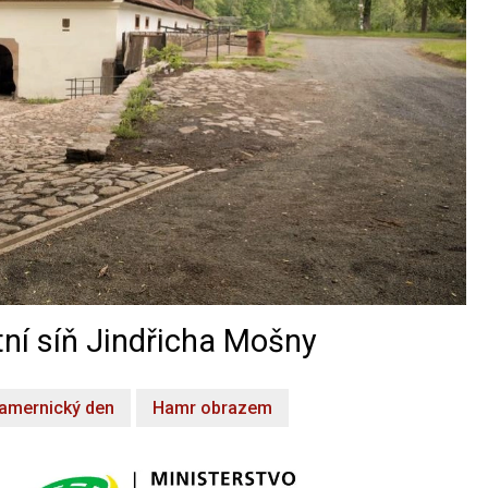
ní síň Jindřicha Mošny
amernický den
Hamr obrazem