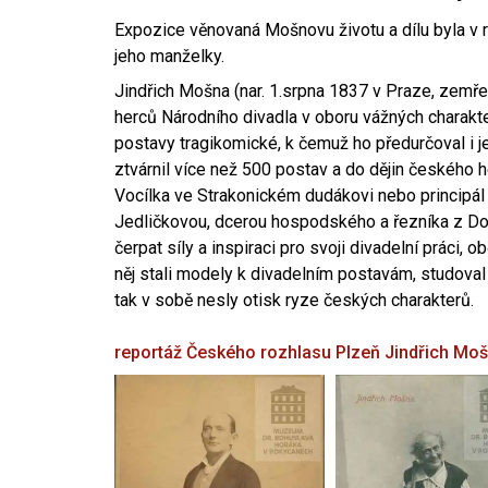
Expozice věnovaná Mošnovu životu a dílu byla v r
jeho manželky.
Jindřich Mošna (nar. 1.srpna 1837 v Praze, zemře
herců Národního divadla v oboru vážných charakter
postavy tragikomické, k čemuž ho předurčoval i 
ztvárnil více než 500 postav a do dějin českého
Vocílka ve Strakonickém dudákovi nebo principál
Jedličkovou, dcerou hospodského a řezníka z Dob
čerpat síly a inspiraci pro svoji divadelní práci, 
něj stali modely k divadelním postavám, studoval
tak v sobě nesly otisk ryze českých charakterů.
reportáž Českého rozhlasu Plzeň
Jindřich Mo