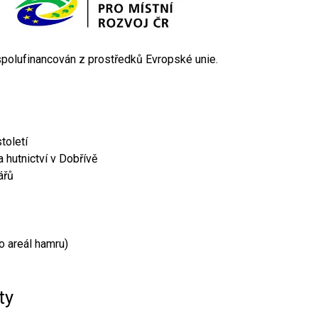
 spolufinancován z prostředků Evropské unie.
toletí
 hutnictví v Dobřívě
ářů
o areál hamru)
ty