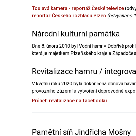
Toulavá kamera - reportáž České televize
(odvy
reportáž Českého rozhlasu Plzeň
(odvysíláno 1
Národní kulturní památka
Dne 8. února 2010 byl Vodní hamr v Dobřívě prohl
která je majetkem Plzeňského kraje a Západočesk
Revitalizace hamru / integrov
V květnu roku 2020 byla dokončena obnova havari
provozního zázemí a vytvoření doprovodné expoz
Průběh revitalizace na facebooku
Pamětní síň Jindřicha Mošny