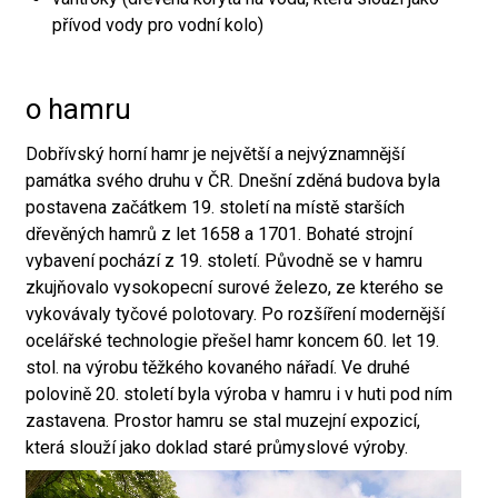
přívod vody pro vodní kolo)
o hamru
Dobřívský horní hamr je největší a nejvýznamnější
památka svého druhu v ČR. Dnešní zděná budova byla
postavena začátkem 19. století na místě starších
dřevěných hamrů z let 1658 a 1701. Bohaté strojní
vybavení pochází z 19. století. Původně se v hamru
zkujňovalo vysokopecní surové železo, ze kterého se
vykovávaly tyčové polotovary. Po rozšíření modernější
ocelářské technologie přešel hamr koncem 60. let 19.
stol. na výrobu těžkého kovaného nářadí. Ve druhé
polovině 20. století byla výroba v hamru i v huti pod ním
zastavena. Prostor hamru se stal muzejní expozicí,
která slouží jako doklad staré průmyslové výroby.