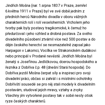
Jindřich Mošna (nar. 1.srpna 1837 v Praze, zemřel
6.května 1911 v Praze) byl ve své době jedním z
předních herců Národního divadla v oboru vážných
charakterních rolí i rolí veseloherních. Vrcholem jeho
tvorby pak byly postavy tragikomické, k čemuž ho
předurčoval i jeho vzhled a drobná postava. Za svého
divadelního působení ztvárnil více než 500 postav a do
dějin českého herectví se nesmazatelně zapsal jako
Harpagon v Lakomci, Vocílka ve Strakonickém dudákovi
nebo principál v Prodané nevěstě. Jindřich Mošna byl
ženatý s Josefínou Jedličkovou, dcerou hospodského a
řezníka z Dobříva č.p. 48 (dnešní Stará hospoda). Do
Dobříva jezdil Mošna čerpat síly a inspiraci pro svoji
divadelní práci, občas si zahrál i s místními ochotníky.
Dobřívští sousedé se pro něj stali modely k divadelním
postavám, studoval jejich mravy, vztahy a zvyky.
Všechny jím vytvořené postavy tak v sobě nesly otisk
ryze českých charakterů.