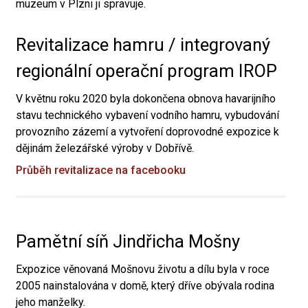
muzeum v Plzni ji spravuje.
Revitalizace hamru / integrovaný
regionální operační program IROP
V květnu roku 2020 byla dokončena obnova havarijního
stavu technického vybavení vodního hamru, vybudování
provozního zázemí a vytvoření doprovodné expozice k
dějinám železářské výroby v Dobřívě.
Průběh revitalizace na facebooku
Pamětní síň Jindřicha Mošny
Expozice věnovaná Mošnovu životu a dílu byla v roce
2005 nainstalována v domě, který dříve obývala rodina
jeho manželky.