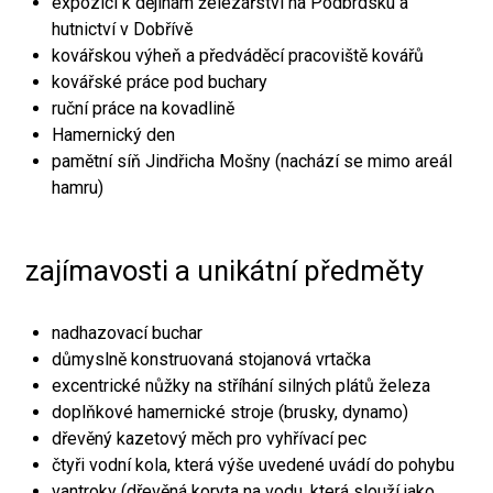
expozici k dějinám železářství na Podbrdsku a
hutnictví v Dobřívě
kovářskou výheň a předváděcí pracoviště kovářů
kovářské práce pod buchary
ruční práce na kovadlině
Hamernický den
pamětní síň Jindřicha Mošny (nachází se mimo areál
hamru)
zajímavosti a unikátní předměty
nadhazovací buchar
důmyslně konstruovaná stojanová vrtačka
excentrické nůžky na stříhání silných plátů železa
doplňkové hamernické stroje (brusky, dynamo)
dřevěný kazetový měch pro vyhřívací pec
čtyři vodní kola, která výše uvedené uvádí do pohybu
vantroky (dřevěná koryta na vodu, která slouží jako