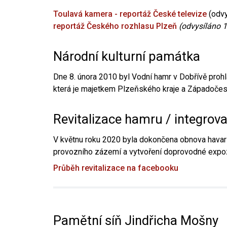
Toulavá kamera - reportáž České televize
(odvy
reportáž Českého rozhlasu Plzeň
(odvysíláno 1
Národní kulturní památka
Dne 8. února 2010 byl Vodní hamr v Dobřívě prohl
která je majetkem Plzeňského kraje a Západočesk
Revitalizace hamru / integrov
V květnu roku 2020 byla dokončena obnova havari
provozního zázemí a vytvoření doprovodné expoz
Průběh revitalizace na facebooku
Pamětní síň Jindřicha Mošny