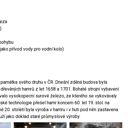
leza
)
 pohybu
 jako přívod vody pro vodní kolo)
ší památka svého druhu v ČR. Dnešní zděná budova byla
 dřevěných hamrů z let 1658 a 1701. Bohaté strojní vybavení
ovalo vysokopecní surové železo, ze kterého se vykovávaly
ské technologie přešel hamr koncem 60. let 19. stol. na
 20. století byla výroba v hamru i v huti pod ním zastavena.
ouží jako doklad staré průmyslové výroby.