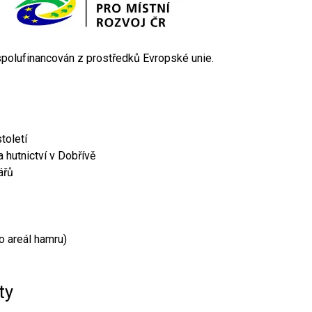
 spolufinancován z prostředků Evropské unie.
toletí
 hutnictví v Dobřívě
ářů
o areál hamru)
ty