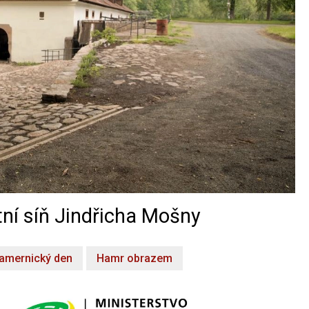
ní síň Jindřicha Mošny
amernický den
Hamr obrazem