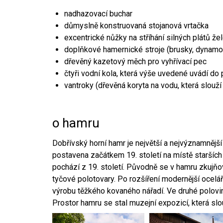
nadhazovací buchar
důmyslně konstruovaná stojanová vrtačka
excentrické nůžky na stříhání silných plátů že
doplňkové hamernické stroje (brusky, dynamo
dřevěný kazetový měch pro vyhřívací pec
čtyři vodní kola, která výše uvedené uvádí do
vantroky (dřevěná koryta na vodu, která slouží
o hamru
Dobřívský horní hamr je největší a nejvýznamněj
postavena začátkem 19. století na místě starších
pochází z 19. století. Původně se v hamru zkujň
tyčové polotovary. Po rozšíření modernější ocelář
výrobu těžkého kovaného nářadí. Ve druhé polovině
Prostor hamru se stal muzejní expozicí, která sl