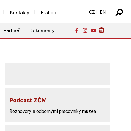
Zvolte jazyk
CZ
EN
Kontakty
E-shop
Partneři
Dokumenty
Podcast ZČM
Rozhovory s odbornými pracovníky muzea.