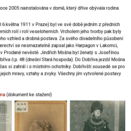
oce 2005 nainstalována v domě, který dříve obývala rodina
l 6.května 1911 v Praze) byl ve své době jedním z předních
ních rolí i rolí veseloherních. Vrcholem jeho tvorby pak byly
jeho vzhled a drobná postava. Za svého divadelního působení
 herectví se nesmazatelně zapsal jako Harpagon v Lakomci,
 v Prodané nevěstě. Jindřich Mošna byl ženatý s Josefínou
říva č.p. 48 (dnešní Stará hospoda). Do Dobříva jezdil Mošna
občas si zahrál i s místními ochotníky. Dobřívští sousedé se pro
 jejich mravy, vztahy a zvyky. Všechny jím vytvořené postavy
šna
(dokument ke stažení)