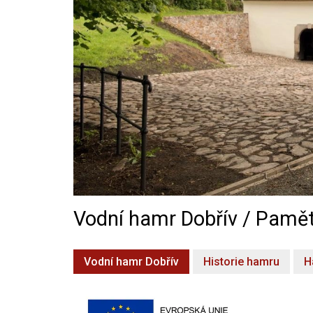
Vodní hamr Dobřív / Pamět
Vodní hamr Dobřív
Historie hamru
H