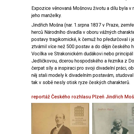
Expozice věnovaná Mošnovu životu a dílu byla v r
jeho manželky.
Jindřich Mošna (nar. 1.srpna 1837 v Praze, zemře
herců Národního divadla v oboru vážných charakter
postavy tragikomické, k čemuž ho předurčoval i 
ztvárnil více než 500 postav a do dějin českého
Vocílka ve Strakonickém dudákovi nebo principál
Jedličkovou, dcerou hospodského a řezníka z Dob
čerpat síly a inspiraci pro svoji divadelní práci, 
něj stali modely k divadelním postavám, studoval
tak v sobě nesly otisk ryze českých charakterů.
reportáž Českého rozhlasu Plzeň
Jindřich Mo