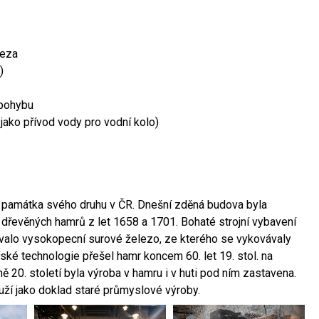
leza
)
 pohybu
 jako přívod vody pro vodní kolo)
ší památka svého druhu v ČR. Dnešní zděná budova byla
 dřevěných hamrů z let 1658 a 1701. Bohaté strojní vybavení
ovalo vysokopecní surové železo, ze kterého se vykovávaly
ské technologie přešel hamr koncem 60. let 19. stol. na
 20. století byla výroba v hamru i v huti pod ním zastavena.
ouží jako doklad staré průmyslové výroby.