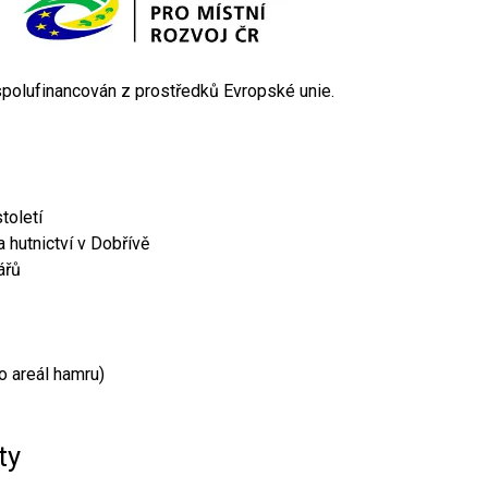
 spolufinancován z prostředků Evropské unie.
toletí
 hutnictví v Dobřívě
ářů
o areál hamru)
ty