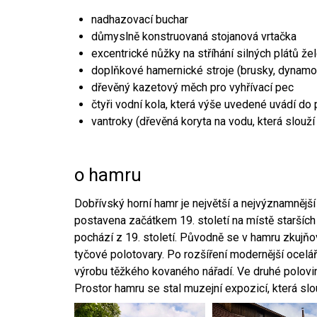
nadhazovací buchar
důmyslně konstruovaná stojanová vrtačka
excentrické nůžky na stříhání silných plátů že
doplňkové hamernické stroje (brusky, dynamo
dřevěný kazetový měch pro vyhřívací pec
čtyři vodní kola, která výše uvedené uvádí do
vantroky (dřevěná koryta na vodu, která slouží
o hamru
Dobřívský horní hamr je největší a nejvýznamněj
postavena začátkem 19. století na místě starších
pochází z 19. století. Původně se v hamru zkujň
tyčové polotovary. Po rozšíření modernější ocelář
výrobu těžkého kovaného nářadí. Ve druhé polovině
Prostor hamru se stal muzejní expozicí, která sl