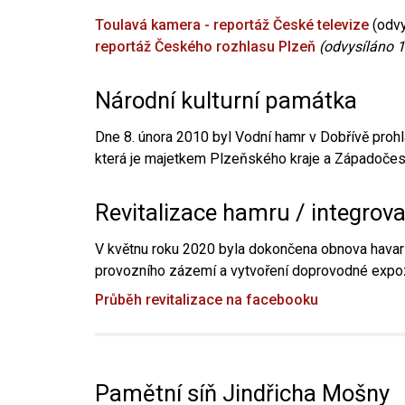
Toulavá kamera - reportáž České televize
(odvy
reportáž Českého rozhlasu Plzeň
(odvysíláno 1
Národní kulturní památka
Dne 8. února 2010 byl Vodní hamr v Dobřívě prohl
která je majetkem Plzeňského kraje a Západočesk
Revitalizace hamru / integrov
V květnu roku 2020 byla dokončena obnova havari
provozního zázemí a vytvoření doprovodné expoz
Průběh revitalizace na facebooku
Pamětní síň Jindřicha Mošny