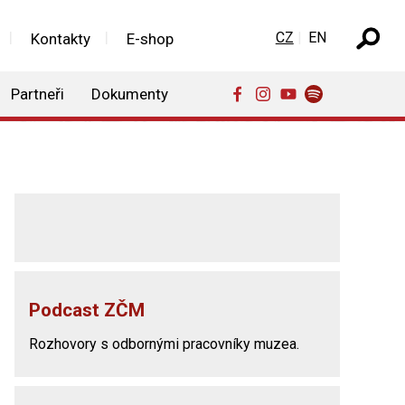
Zvolte jazyk
CZ
EN
Kontakty
E-shop
Partneři
Dokumenty
Podcast ZČM
Rozhovory s odbornými pracovníky muzea.