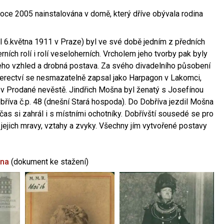
oce 2005 nainstalována v domě, který dříve obývala rodina
l 6.května 1911 v Praze) byl ve své době jedním z předních
ních rolí i rolí veseloherních. Vrcholem jeho tvorby pak byly
jeho vzhled a drobná postava. Za svého divadelního působení
 herectví se nesmazatelně zapsal jako Harpagon v Lakomci,
 v Prodané nevěstě. Jindřich Mošna byl ženatý s Josefínou
říva č.p. 48 (dnešní Stará hospoda). Do Dobříva jezdil Mošna
občas si zahrál i s místními ochotníky. Dobřívští sousedé se pro
 jejich mravy, vztahy a zvyky. Všechny jím vytvořené postavy
šna
(dokument ke stažení)