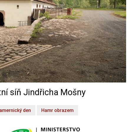
ní síň Jindřicha Mošny
amernický den
Hamr obrazem