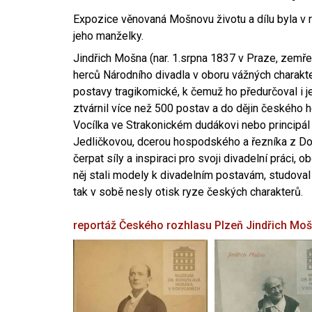
Expozice věnovaná Mošnovu životu a dílu byla v r
jeho manželky.
Jindřich Mošna (nar. 1.srpna 1837 v Praze, zemře
herců Národního divadla v oboru vážných charakter
postavy tragikomické, k čemuž ho předurčoval i 
ztvárnil více než 500 postav a do dějin českého
Vocílka ve Strakonickém dudákovi nebo principál
Jedličkovou, dcerou hospodského a řezníka z Dob
čerpat síly a inspiraci pro svoji divadelní práci, 
něj stali modely k divadelním postavám, studoval
tak v sobě nesly otisk ryze českých charakterů.
reportáž Českého rozhlasu Plzeň
Jindřich Mo