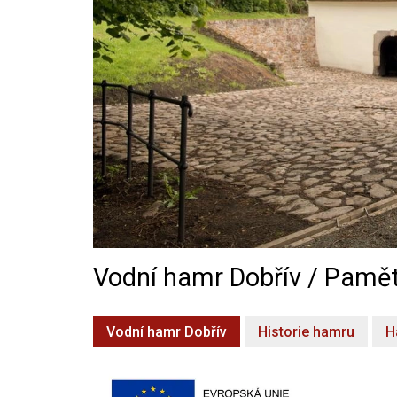
Vodní hamr Dobřív / Pamět
Vodní hamr Dobřív
Historie hamru
H